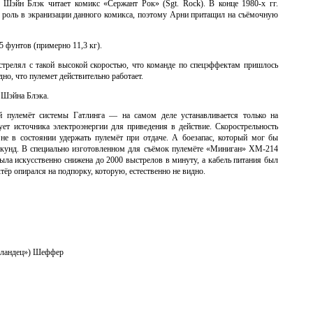
Шэйн Блэк читает комикс «Сержант Рок» (Sgt. Rock). В конце 1980-х гг.
ю роль в экранизации данного комикса, поэтому Арни притащил на съёмочную
 фунтов (примерно 11,3 кг).
стрелял с такой высокой скоростью, что команде по спецэффектам пришлось
но, что пулемет действительно работает.
 Шэйна Блэка.
 пулемёт системы Гатлинга — на самом деле устанавливается только на
ует источника электроэнергии для приведения в действие. Скорострельность
т не в состоянии удержать пулемёт при отдаче. А боезапас, который мог бы
секунд. В специально изготовленном для съёмок пулемёте «Миниган» ХМ-214
ыла искусственно снижена до 2000 выстрелов в минуту, а кабель питания был
ктёр опирался на подпорку, которую, естественно не видно.
лландец») Шеффер