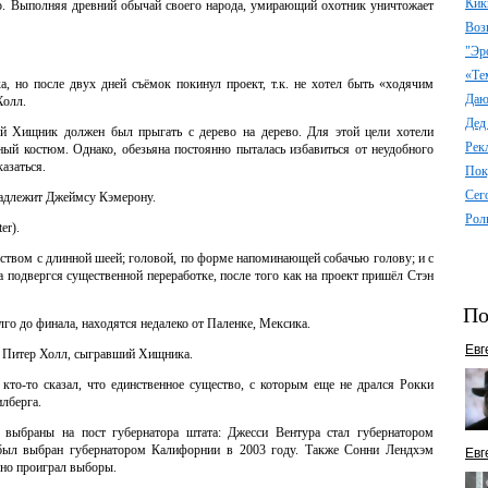
Кик
го. Выполняя древний обычай своего народа, умирающий охотник уничтожает
Воз
"Эр
«Те
но после двух дней съёмок покинул проект, т.к. не хотел быть «ходячим
Даю 
Холл.
Дед
ой Хищник должен был прыгать с дерево на дерево. Для этой цели хотели
Рек
ный костюм. Однако, обезьяна постоянно пыталась избавиться от неудобного
казаться.
Пок
Сег
адлежит Джеймсу Кэмерону.
Рол
er).
ством с длинной шеей; головой, по форме напоминающей собачью голову; и с
 подвергся существенной переработке, после того как на проект пришёл Стэн
По
го до финала, находятся недалеко от Паленке, Мексика.
Евг
н Питер Холл, сыгравший Хищника.
кто-то сказал, что единственное существо, с которым еще не дрался Рокки
илберга.
 выбраны на пост губернатора штата: Джесси Вентура стал губернатором
был выбран губернатором Калифорнии в 2003 году. Также Сонни Лендхэм
Евг
 но проиграл выборы.