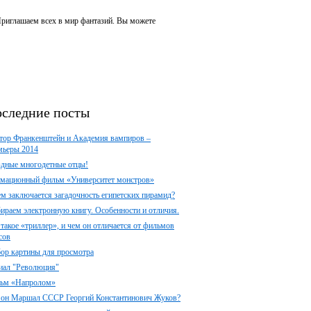
 Приглашаем всех в мир фантазий. Вы можете
следние посты
тор Франкенштейн и Академия вампиров –
мьеры 2014
здные многодетные отцы!
мационный фильм «Университет монстров»
ем заключается загадочность египетских пирамид?
ираем электронную книгу. Особенности и отличия.
 такое «триллер», и чем он отличается от фильмов
сов
ор картины для просмотра
иал "Революция"
ьм «Напролом»
 он Маршал СССР Георгий Константинович Жуков?