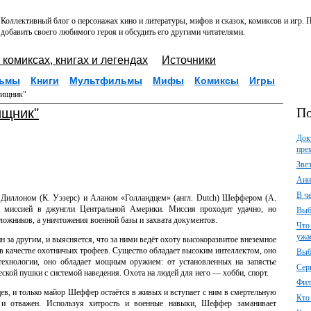
Коллективный блог о персонажах кино и литературы, мифов и сказок, комиксов и игр.
добавить своего любимого героя и обсудить его другими читателями.
 комиксах, книгах и легендах
Источники
ьмы
Книги
Мультфильмы
Мифы
Комиксы
Игры
Хищник"
По
ищник"
Док
пре
Зве
Ани
В ч
Диллоном (К. Уэзерс) и Аланом «Голландцем» (англ. Dutch) Шеффером (А.
ой миссией в джунгли Центральной Америки. Миссия проходит удачно, но
Выб
аложников, а уничтожения военной базы и захвата документов.
Что
ужа
 за другим, и выясняется, что за ними ведёт охоту высокоразвитое внеземное
в качестве охотничьих трофеев. Существо обладает высоким интеллектом, оно
Выб
технологии, оно обладает мощным оружием: от установленных на запястье
Сер
еской пушки с системой наведения. Охота на людей для него — хобби, спорт.
Фил
цев, и только майор Шеффер остаётся в живых и вступает с ним в смертельную
Кто
 и отважен. Используя хитрость и военные навыки, Шеффер заманивает