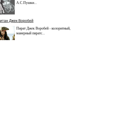
А.С.Пушки...
итан Джек Воробей
Пират Джек Воробей - колоритный,
манерный пиратс...