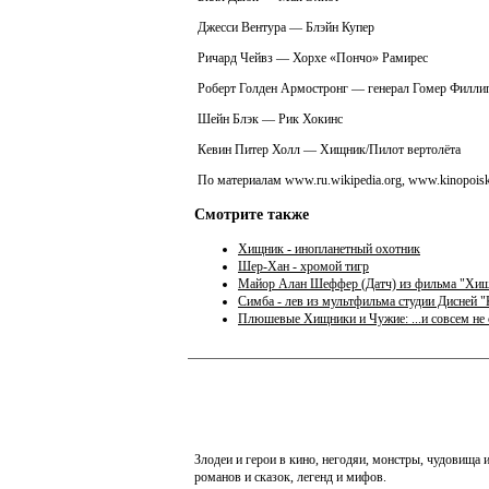
Джесси Вентура — Блэйн Купер
Ричард Чейвз — Хорхе «Пончо» Рамирес
Роберт Голден Армостронг — генерал Гомер Филли
Шейн Блэк — Рик Хокинс
Кевин Питер Холл — Хищник/Пилот вертолёта
По материалам www.ru.wikipedia.org, www.kinopoisk
Смотрите также
Хищник - инопланетный охотник
Шер-Хан - хромой тигр
Майор Алан Шеффер (Датч) из фильма "Хи
Симба - лев из мультфильма студии Дисней "
Плюшевые Хищники и Чужие: ...и совсем не
Злодеи и герои в кино, негодяи, монстры, чудовища
романов и сказок, легенд и мифов.