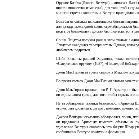
Оружие Блэйна (Джесси Вентура) – миниган. Данны
внести множество изменений, для того чтобы сдела
миниган стрелял холостыми, Вентуре приходилось н
Если бы на съёмках использовались боевые патроны
для двадцатисекундной сцены стрельбы должны были
весь этот боекомплект должен был поместиться в р
Сонни Лендхэм получил роль в этом фильме с одним
Лендхэма находился телохранитель. Однако, телохра
любителем подраться.
Шэйн Блэк, сыгравший Хоукинса, также являетс
«Смертельное оружие» (1987), «Последний бойскаут»
Джон МакТирнан за время съёмок в Мексике похудел
Во время съёмок Джон МакТирнан сломал запястье.
Джон МакТирнан признал, что Р. Г. Армстронг был
ни одним слоем грима, для того чтобы скрыть его во
Из-за соблюдения техники безопасности Арнольд Шв
огонек был добавлен к сигаре с помощью компьюте
Джесси Вентура несказанно обрадовался, узнав, чт
он предложил Арнольду измерить объемы их ру
удивлению Вентуры оказалось, что бицепс Шварцен
сообщивших Вентуре ложную информацию.