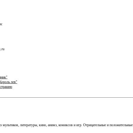
пс
.ru
щник"
Король лев"
 страшно
 из мультиков, литературы, кино, анимэ, комиксов и игр. Отрицательные и положительн