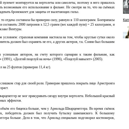
й пулемет монтируется на вертолеты или самолеты, поэтому в него пришлось
ть возможным его использование в фильме. Не смотря на то, что на съёмках
адевать бронежилет для защиты от вылетающих гильз.
, то отдача составила бы примерно силу, равную в 110 килограмм. Боеприпасы
Кап
 составить: 2000 патронов х 12,5 грамм (вес каждой пули) = 25 килограмм, и
юкзаке Вентуры.
 условием: страховая компания настояла на том, чтобы круглые сутки около
нитель должен был охранять не его, а других актеров, т.к. Сонни был большим
я успешным автором, на счету которого сценарии к таким фильмам, как
 (1991), «Долгий поцелуй на ночь» (1996), «Поцелуй навылет» (2005).
 на 25 фунтов (примерно 11,4 кг).
 слишком стар для своей роли. Гримерам пришлось покрыть лицо Армстронга
зраст.
арценеггер не мог прикуривать сигару внутри вертолета. Небольшой красный
рных эффектов.
о объём его бицепса больше, чем у Арнольда Шварценеггера. Во время съёмок
к, победитель должен был получить бутылку шампанского. К большому
еггера больше. Дело в том, что Арнольд специально подговорил костюмеров,