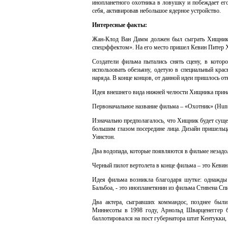
инопланетного охотника в ловушку и побеждает е
себя, активировав небольшое ядерное устройство.
Интересные факты:
Жан-Клод Ван Дамм должен был сыграть Хищника, 
спецэффектом». На его место пришел Кевин Питер 
Создатели фильма пытались снять сцену, в котор
использовать обезьяну, одетую в специальный крас
наряда. В конце концов, от данной идеи пришлось от
Идея внешнего вида нижней челюсти Хищника прин
Первоначальное название фильма – «Охотник» (Hunt
Изначально предполагалось, что Хищник будет суще
большим глазом посередине лица. Дизайн пришельца
Уинстон.
Два водопада, которые появляются в фильме незадол
Черный пилот вертолета в конце фильма – это Кеви
Идея фильма возникла благодаря шутке: однажды 
Бальбоа, - это инопланетянин из фильма Стивена Сп
Два актера, сыгравших коммандос, позднее были
Миннесоты в 1998 году, Арнольд Шварценеггер 
баллотировался на пост губернатора штат Кентукки,