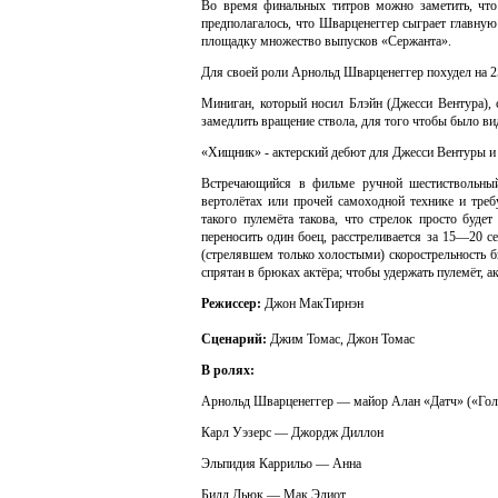
Во время финальных титров можно заметить, что 
предполагалось, что Шварценеггер сыграет главну
площадку множество выпусков «Сержанта».
Для своей роли Арнольд Шварценеггер похудел на 25
Миниган, который носил Блэйн (Джесси Вентура), 
замедлить вращение ствола, для того чтобы было вид
«Хищник» - актерский дебют для Джесси Вентуры и
Встречающийся в фильме ручной шестиствольный
вертолётах или прочей самоходной технике и треб
такого пулемёта такова, что стрелок просто буде
переносить один боец, расстреливается за 15—20 
(стрелявшем только холостыми) скорострельность б
спрятан в брюках актёра; чтобы удержать пулемёт, а
Режиссер:
Джон МакТирнэн
Сценарий:
Джим Томас, Джон Томас
В ролях:
Арнольд Шварценеггер — майор Алан «Датч» («Го
Карл Уэзерс — Джордж Диллон
Эльпидия Каррильо — Анна
Билл Дьюк — Мак Элиот