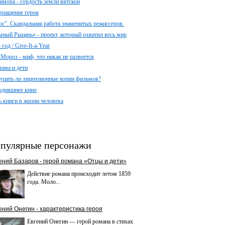
имора - гордость земли вятской
вращение героя
ос". Скандальная работа знаменитых режиссеров.
мный Рыцарь» - проект, который охватил весь мир
год / Give-It-a-Year
 Мороз - миф, что никак не развеется
лама и дети
упать ли лицензионные копии фильмов?
одняшнее кино
ь книги в жизни человека
пулярные персонажи
ений Базаров - герой романа «Отцы и дети»
Действие романа происходит летом 1859
года. Моло...
ений Онегин - характеристика героя
Евгений Онегин — герой романа в стихах