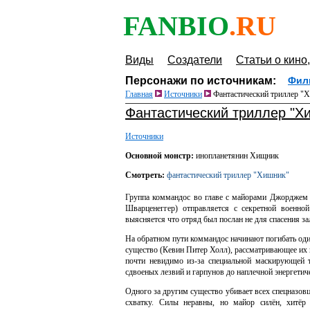
FANBIO
.RU
Виды
Создатели
Статьи о кино,
Персонажи по источникам:
Фил
Главная
Источники
Фантастический триллер "
Фантастический триллер "Х
Источники
Основной монстр:
инопланетянин Хищник
Смотреть:
фантастический триллер "Хишник"
Группа коммандос во главе с майорами Джорджем 
Шварценеггер) отправляется с секретной военн
выясняется что отряд был послан не для спасения з
На обратном пути коммандос начинают погибать один
существо (Кевин Питер Холл), рассматривающее их 
почти невидимо из-за специальной маскирующей 
сдвоеных лезвий и гарпунов до наплечной энергетич
Одного за другим существо убивает всех спецназов
схватку. Силы неравны, но майор силён, хитёр