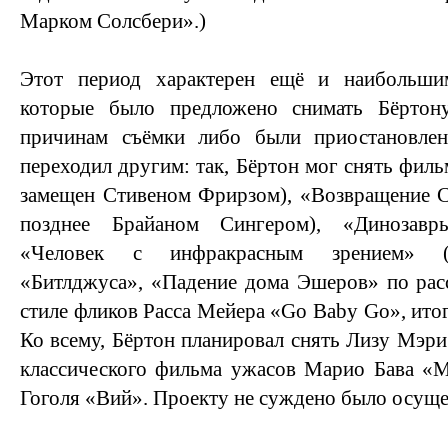
Марком Солсбери».)
Этот период характерен ещё и наибольши
которые было предложено снимать Бёрто
причинам съёмки либо были приостановлен
переходил другим: так, Бёртон мог снять фил
замещен Стивеном Фрирзом), «Возвращение С
позднее Брайаном Сингером), «Динозавр
«Человек с инфракрасным зрением» (о
«Битлджуса», «Падение дома Эшеров» по рас
стиле фликов Расса Мейера «Go Baby Go», итог
Ко всему, Бёртон планировал снять Лизу Мэри
классического фильма ужасов Марио Бава «М
Гоголя «Вий». Проекту не суждено было осуще