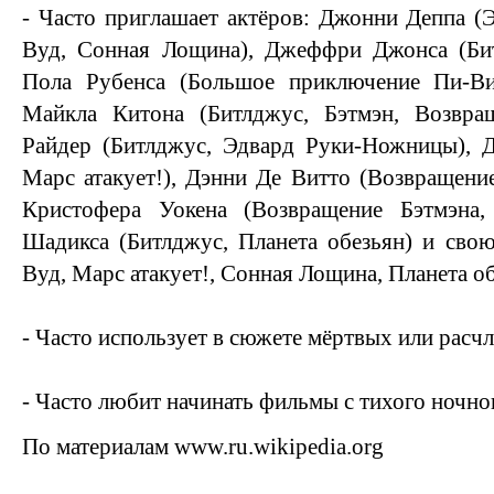
- Часто приглашает актёров: Джонни Деппа 
Вуд, Сонная Лощина), Джеффри Джонса (Би
Пола Рубенса (Большое приключение Пи-Ви
Майкла Китона (Битлджус, Бэтмэн, Возвра
Райдер (Битлджус, Эдвард Руки-Ножницы), Д
Марс атакует!), Дэнни Де Витто (Возвращение
Кристофера Уокена (Возвращение Бэтмэна,
Шадикса (Битлджус, Планета обезьян) и сво
Вуд, Марс атакует!, Сонная Лощина, Планета об
- Часто использует в сюжете мёртвых или расч
- Часто любит начинать фильмы с тихого ночно
По материалам www.ru.wikipedia.org