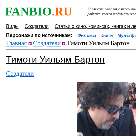
FANBIO
.RU
Коллективный блог о персонажа
добавить своего любимого геро
Виды
Создатели
Статьи о кино, комиксах, книгах и л
Персонажи по источникам:
Фильмы
Книги
Мультф
Главная
Создатели
Тимоти Уильям Бартон
Тимоти Уильям Бартон
Создатели