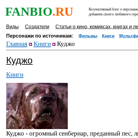
FANBIO
.RU
Коллективный блог о персонажа
добавить своего любимого геро
Виды
Создатели
Статьи о кино, комиксах, книгах и л
Персонажи по источникам:
Фильмы
Книги
Мультф
Главная
Книги
Куджо
Куджо
Книги
Куджо - огромный сенбернар, преданный пес, л