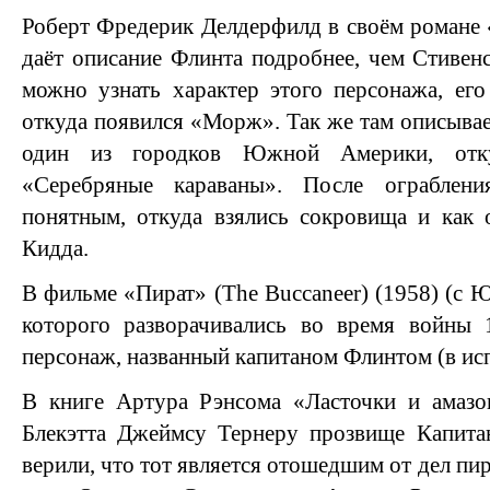
Роберт Фредерик Делдерфилд в своём романе
даёт описание Флинта подробнее, чем Стивенс
можно узнать характер этого персонажа, ег
откуда появился «Морж». Так же там описывае
один из городков Южной Америки, отку
«Серебряные караваны». После ограблени
понятным, откуда взялись сокровища и как 
Кидда.
В фильме «Пират» (The Buccaneer) (1958) (c 
которого разворачивались во время войны 1
персонаж, названный капитаном Флинтом (в и
В книге Артура Рэнсома «Ласточки и амазо
Блекэтта Джеймсу Тернеру прозвище Капита
верили, что тот является отошедшим от дел пир