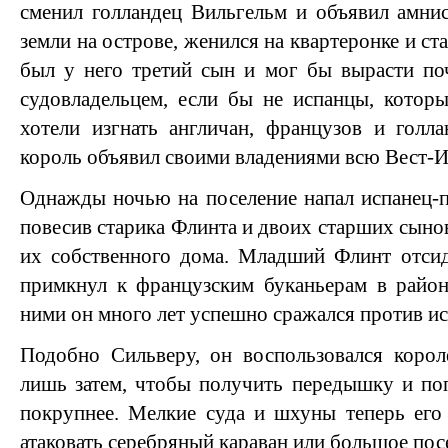
сменил голландец Вильгельм и объявил амни
земли на острове, женился на квартеронке и с
был у него третий сын и мог бы вырасти по
судовладельцем, если бы не испанцы, котор
хотели изгнать англичан, французов и голла
король объявил своими владениями всю Вест-
Однажды ночью на поселение напал испанец-пр
повесив старика Флинта и двоих старших сыно
их собственного дома. Младший Флинт отсид
примкнул к французским буканьерам в район
ними он много лет успешно сражался против ис
Подобно Сильверу, он воспользовался корол
лишь затем, чтобы получить передышку и по
покрупнее. Мелкие суда и шхуны теперь его 
атаковать серебряный караван или большое посе