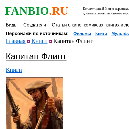
FANBIO
.RU
Коллективный блог о персонажа
добавить своего любимого геро
Виды
Создатели
Статьи о кино, комиксах, книгах и л
Персонажи по источникам:
Фильмы
Книги
Мультф
Главная
Книги
Капитан Флинт
Капитан Флинт
Книги