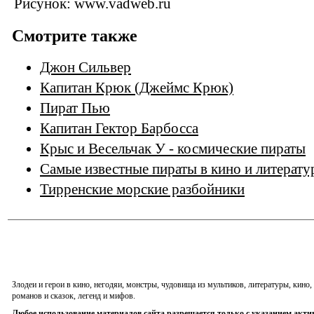
Рисунок: www.vadweb.ru
Смотрите также
Джон Сильвер
Капитан Крюк (Джеймс Крюк)
Пират Пью
Капитан Гектор Барбосса
Крыс и Весельчак У - космические пираты
Самые известные пираты в кино и литерату
Тирренские морские разбойники
Злодеи и герои в кино, негодяи, монстры, чудовища из мультиков, литературы, кин
романов и сказок, легенд и мифов.
Любое использование материалов сайта разрешается только с указанием акти