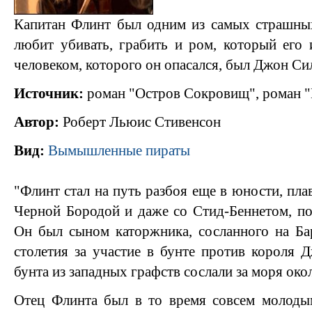
Капитан Флинт был одним из самых страшных
любит убивать, грабить и ром, который его
человеком, которого он опасался, был Джон Си
Источник:
роман "Остров Сокровищ", роман "
Автор:
Роберт Льюис Стивенсон
Вид:
Вымышленные пираты
"Флинт стал на путь разбоя еще в юности, пла
Черной Бородой и даже со Стид-Беннетом, пок
Он был сыном каторжника, сосланного на Ба
столетия за участие в бунте против короля Д
бунта из западных графств сослали за моря око
Отец Флинта был в то время совсем молоды