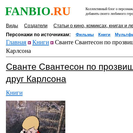
FANBIO
.RU
Коллективный блог о персонажа
добавить своего любимого геро
Виды
Создатели
Статьи о кино, комиксах, книгах и л
Персонажи по источникам:
Фильмы
Книги
Мультф
Главная
Книги
Сванте Свантесон по прозви
Карлсона
Сванте Свантесон по прозви
друг Карлсона
Книги