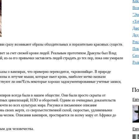
Кик
Воз
"Эр
«Те
Даю 
Дед
Рек
ии сразу возникают образы обходительных и поразительно красивых существ.
Пок
ивет за счет свежей крови людей. Реальным прототипом Дракулы был Влад
Сег
 из-за его привычки заставлять людей страдать до тех пор, пока они умирали
Рол
казы о вампирах, что примерно переводится, «кровопийца». В природе
лопы и летучие мыши, которые пьют кровь, наиболее метко назвали
ствуют ли они?Есть некоторые хорошо задокументированные учетные записи,
По
мпиров всегда были в нашем обществе. Они были просто скрыты от
Евг
етных цивилизаций, НЛО и оборотней. Одним из очевидных доказательств
почти во всех культурах мира. Рисунки и письменное описание
вь своих жертв, со сверхъестественной силой, скоростью, удлиненными
на чеснок. Описания вампиров, простирается по всему миру от Африки до
ым для человечества.
Евг