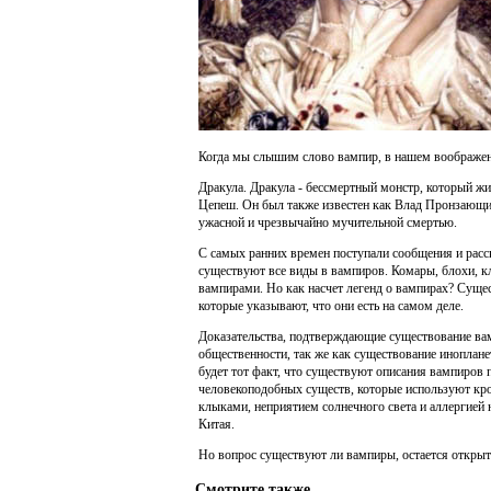
Когда мы слышим слово вампир, в нашем воображен
Дракула. Дракула - бессмертный монстр, который ж
Цепеш. Он был также известен как Влад Пронзающий,
ужасной и чрезвычайно мучительной смертью.
С самых ранних времен поступали сообщения и расс
существуют все виды в вампиров. Комары, блохи, к
вампирами. Но как насчет легенд о вампирах? Суще
которые указывают, что они есть на самом деле.
Доказательства, подтверждающие существование ва
общественности, так же как существование иноплан
будет тот факт, что существуют описания вампиров 
человекоподобных существ, которые используют кро
клыками, неприятием солнечного света и аллергией 
Китая.
Но вопрос существуют ли вампиры, остается открыт
Смотрите также