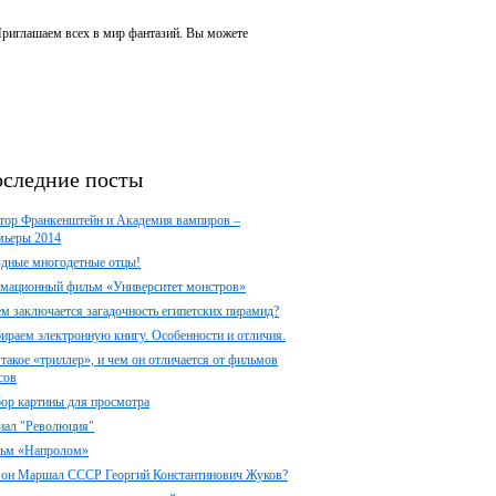
 Приглашаем всех в мир фантазий. Вы можете
следние посты
тор Франкенштейн и Академия вампиров –
мьеры 2014
здные многодетные отцы!
мационный фильм «Университет монстров»
ем заключается загадочность египетских пирамид?
ираем электронную книгу. Особенности и отличия.
 такое «триллер», и чем он отличается от фильмов
сов
ор картины для просмотра
иал "Революция"
ьм «Напролом»
 он Маршал СССР Георгий Константинович Жуков?