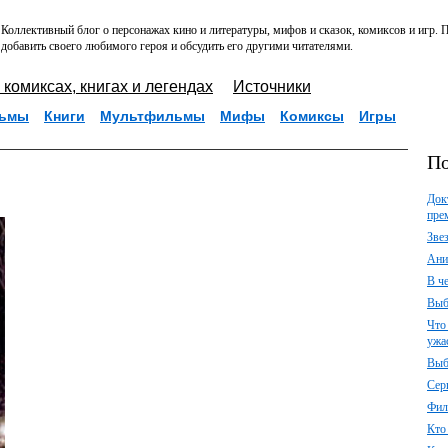
Коллективный блог о персонажах кино и литературы, мифов и сказок, комиксов и игр.
добавить своего любимого героя и обсудить его другими читателями.
 комиксах, книгах и легендах
Источники
ьмы
Книги
Мультфильмы
Мифы
Комиксы
Игры
По
Док
пре
Зве
Ани
В ч
Выб
Что
ужа
Выб
Сер
Фил
Кто