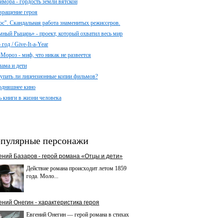
имора - гордость земли вятской
вращение героя
ос". Скандальная работа знаменитых режиссеров.
мный Рыцарь» - проект, который охватил весь мир
год / Give-It-a-Year
 Мороз - миф, что никак не развеется
лама и дети
упать ли лицензионные копии фильмов?
одняшнее кино
ь книги в жизни человека
пулярные персонажи
ений Базаров - герой романа «Отцы и дети»
Действие романа происходит летом 1859
года. Моло...
ений Онегин - характеристика героя
Евгений Онегин — герой романа в стихах