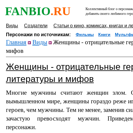
FANBIO
.RU
Коллективный блог о персонажа
добавить своего любимого геро
Виды
Создатели
Статьи о кино, комиксах, книгах и л
Персонажи по источникам:
Фильмы
Книги
Мультф
Главная
Виды
Женщины - отрицательные гер
мифов
Женщины - отрицательные гер
литературы и мифов
Многие мужчины считают женщин злом. 
вымышленном мире, женщины гораздо реже иг
героев, чем мужчины. Тем не менее, заменив си
зачастую превосходят мужчин. Приведе
персонажи.