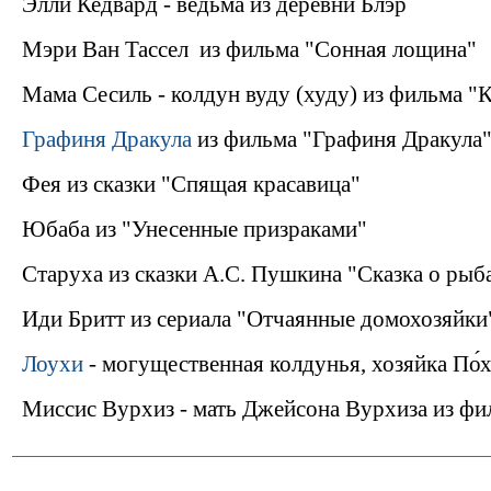
Элли Кедвард - ведьма из деревни Блэр
Мэри Ван Тассел из фильма "Сонная лощина"
Мама Сесиль - колдун вуду (худу) из фильма "
Графиня Дракула
из фильма "Графиня Дракула
Фея из сказки "Спящая красавица"
Юбаба из "Унесенные призраками"
Старуха из сказки А.С. Пушкина "Сказка о рыб
Иди Бритт из сериала "Отчаянные домохозяйки
Лоухи
- могущественная колдунья, хозяйка По́
Миссис Вурхиз - мать Джейсона Вурхиза из фи