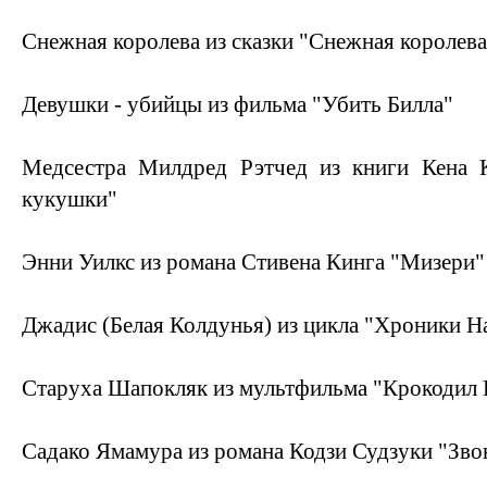
Снежная королева из сказки "Снежная королева
Девушки - убийцы из фильма "Убить Билла"
Медсестра Милдред Рэтчед из книги Кена 
кукушки"
Энни Уилкс из романа Стивена Кинга "Мизери"
Джадис (Белая Колдунья) из цикла "Хроники Н
Старуха Шапокляк из мультфильма "Крокодил Г
Садако Ямамура из романа Кодзи Судзуки "Зво