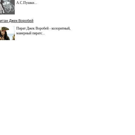
А.С.Пушки...
итан Джек Воробей
Пират Джек Воробей - колоритный,
манерный пиратс...