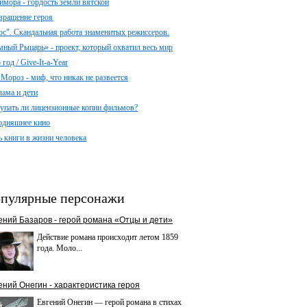
имора - гордость земли вятской
вращение героя
ос". Скандальная работа знаменитых режиссеров.
мный Рыцарь» - проект, который охватил весь мир
год / Give-It-a-Year
 Мороз - миф, что никак не развеется
лама и дети
упать ли лицензионные копии фильмов?
одняшнее кино
ь книги в жизни человека
пулярные персонажи
ений Базаров - герой романа «Отцы и дети»
Действие романа происходит летом 1859
года. Моло...
ений Онегин - характеристика героя
Евгений Онегин — герой романа в стихах