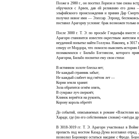
Позже в 2980 г., он посетил Лориэн и там снова в
обручился с Арвен, дав ей реликвию его дома —
эльфийскоого происхождения и приняв Дар Смерти
получил новое имя — Элессар. Элронд, беспокоясь 
поставил Арагорну условие: брак возможен только в
После 3000 г. Т. Э. по просьбе Гэндальфа вмест
Арагорн становится известен окрестным жителям 
неудачной попытке найти Голлума. Наконец, в 3017 
северу от Мордора, что помогло выяснить историю 
познакомился с Бильбо Бэггинсом, которого при
Арагорна, Бильбо посвятил ему свои стихи:
В истинном золоте блеска нет;
Не каждый странник забыт;
Не каждый слабеет под гнётом лет —
Корни земля хранит.
Зола обратится огнём опять,
В сумраке луч сверкнёт,
Клинок вернётся на рукоять,
Корону король обретёт
До событий, описываемых в романе «Властелин к
Хараде, где (по его собственным словам) «звёзды др
В 3018-3019 гг. Т. Э. Арагорн участвовал в Войне
пропасть под мостом Казад-Дума возглавил отряд.
позволил Боромиру остаться наедине с Фродо. Боро