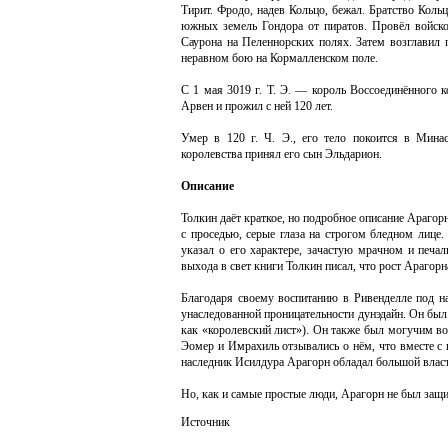
Тирит. Фродо, надев Кольцо, бежал. Братство Коль
южных земель Гондора от пиратов. Провёл войско
Саурона на Пеленнорских полях. Затем возглавил
неравном бою на Кормалленском поле.
С 1 мая 3019 г. Т. Э. — король Воссоединённого к
Арвен и прожил с ней 120 лет.
Умер в 120 г. Ч. Э., его тело покоится в Мин
королевства принял его сын Эльдарион.
Описание
Толкин даёт краткое, но подробное описание Арагор
с проседью, серые глаза на строгом бледном лиц
указал о его характере, зачастую мрачном и печа
выхода в свет книги Толкин писал, что рост Арагорн
Благодаря своему воспитанию в Ривенделле под н
унаследованной проницательности дунэдайн. Он был
как «королевский лист»). Он также был могучим 
Эомер и Имрахиль отзывались о нём, что вместе с
наследник Исилдура Арагорн обладал большой власт
Но, как и самые простые люди, Арагорн не был защи
Источник