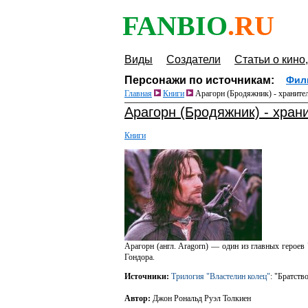
FANBIO
.RU
Виды
Создатели
Статьи о кино,
Персонажи по источникам:
Фил
Главная
Книги
Арагорн (Бродяжник) - хранител
Арагорн (Бродяжник) - хран
Книги
Арагорн (англ. Aragorn) — один из главных героев 
Гондора.
Источники:
Трилогия "Властелин колец"
: "
Братств
Автор:
Джон Рональд Руэл Толкиен