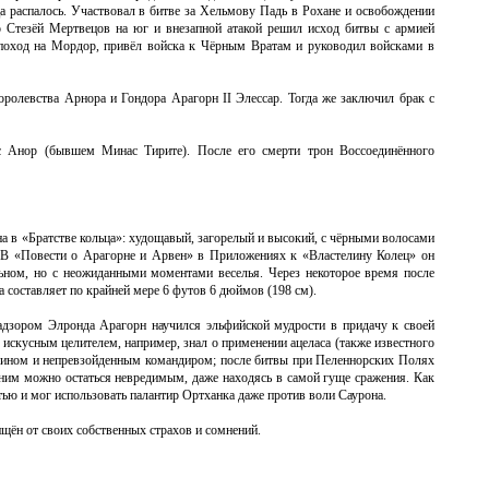
ца распалось. Участвовал в битве за Хельмову Падь в Рохане и освобождении
 Стезёй Мертвецов на юг и внезапной атакой решил исход битвы с армией
 поход на Мордор, привёл войска к Чёрным Вратам и руководил войсками в
оролевства Арнора и Гондора Арагорн II Элессар. Тогда же заключил брак с
ас Анор (бывшем Минас Тирите). После его смерти трон Воссоединённого
на в «Братстве кольца»: худощавый, загорелый и высокий, с чёрными волосами
е. В «Повести о Арагорне и Арвен» в Приложениях к «Властелину Колец» он
льном, но с неожиданными моментами веселья. Через некоторое время после
а составляет по крайней мере 6 футов 6 дюймов (198 см).
адзором Элронда Арагорн научился эльфийской мудрости в придачу к своей
 искусным целителем, например, знал о применении ацеласа (также известного
воином и непревзойденным командиром; после битвы при Пеленнорских Полях
 ним можно остаться невредимым, даже находясь в самой гуще сражения. Как
ью и мог использовать палантир Ортханка даже против воли Саурона.
щён от своих собственных страхов и сомнений.