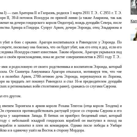
а I) — сын Араторна II и Гилраэнь, родился 1 марта 2931 Т. Э.. С 2951 г. Т. Э.
орн II, 39-й потомок Исилдура по прямой линии (а также Анариона, так как
Кап
енат на дочери гондорского короля Ондогера), вождь дунэдайн Севера, после
вства Арнора и Гондора. Супруг Арвен, дочери Элронда, отец Эльдариона и
ыл убит в бою с орками. Арагорн воспитывался в Ривенделле у Элронда. По
екрете, поскольку она боялась, что он будет убит, как его отец и дед, если его
следника Исилдура станет известным. Таким образом, Арагорн укрывался под
нал о своём происхождении, пока не достиг совершеннолетия в 2951 году Т. Э..
е имя и родословную от своего родственника и воспитателя Элронда, который
ила. От Скипетра Аннуминаса Арагорн отказался, мотивируя тем, что «не
л и полюбил Арвен, 2700-летнюю дочь Элронда, вернувшуюся из Лориэна,
орн на тридцать лет покинул Ривенделл и стал 16-м предводителем дунэдайн
нских и региональных войн столетиями ранее), сражаясь со слугами Саурона.
ал его другом.
д именем Торонгила в армии короля Рохана Тенгела (отца короля Теодена) и
 Он стремился противодействовать растущей угрозе со стороны Саурона и его
 духа у защитников Запада. В битвах он приобрел бесценный опыт, который
году с небольшой эскадрой гондорских кораблей он выступил в поход на
корабли и захватил в плен их командиров. Однако после победы в Умбаре
йско и в одиночку ушёл на Восток в сторону Мордора.