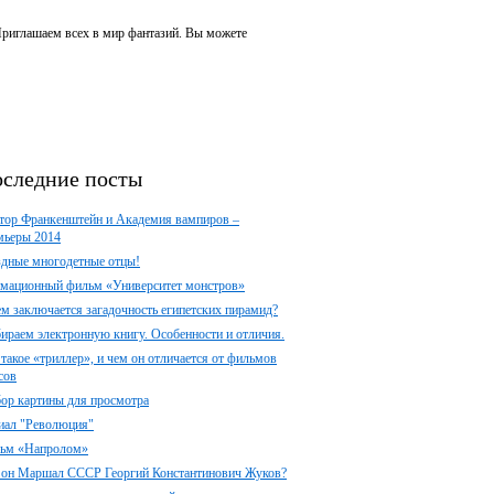
 Приглашаем всех в мир фантазий. Вы можете
следние посты
тор Франкенштейн и Академия вампиров –
мьеры 2014
здные многодетные отцы!
мационный фильм «Университет монстров»
ем заключается загадочность египетских пирамид?
ираем электронную книгу. Особенности и отличия.
 такое «триллер», и чем он отличается от фильмов
сов
ор картины для просмотра
иал "Революция"
ьм «Напролом»
 он Маршал СССР Георгий Константинович Жуков?