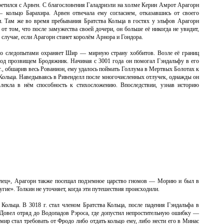
стретился с Арвен. C благословения Галадриэли на холме Керин Амрот Арагорн
 кольцо Барахира. Арвен отвечала ему согласием, отказавшись от своего
. Там же во время пребывания Братства Кольца в гостях у эльфов Арагорн
от том, что после замужества своей дочери, он больше её никогда не увидит,
 случае, если Арагорн станет королём Арнора и Гондора.
е со следопытами охраняет Шир — мирную страну хоббитов. Возле её границ
под прозвищем Бродяжник. Начиная с 3001 года он помогал Гэндальфу в его
г., обшарив весь Рованион, ему удалось поймать Голлума в Мертвых Болотах к
Кольца. Наведываясь в Ривенделл после многочисленных отлучек, однажды он
влекла в нём способность к стихосложению. Впоследствии, узнав историю
олец», Арагорн также посещал подземное царство гномов — Морию и был в
угие». Толкин не уточняет, когда эти путешествия происходили.
 Кольца. В 3018 г. стал членом Братства Кольца, после падения Гэндальфа в
 Довел отряд до Водопадов Рэроса, где допустил непростительную ошибку —
мир стал требовать от Фродо либо отдать кольцо ему, либо нести его в Минас