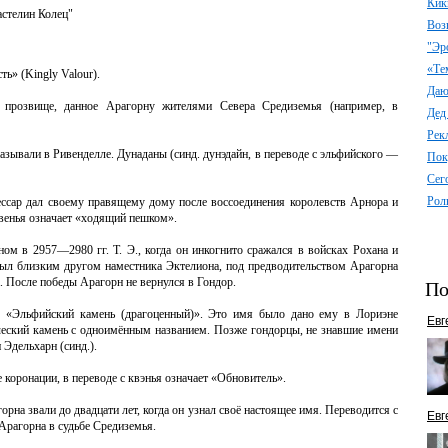
Кик
астелин Колец"
Воз
"Эр
«Те
ь» (Kingly Valour).
Даю 
— прозвище, данное Арагорну жителями Севера Средиземья (например, в
Дед
Рек
азывали в Ривенделле. Дунаданы (синд. дунэдайн, в переводе с эльфийского —
Пок
Сег
Рол
лессар дал своему правящему дому после воссоединения королевств Арнора и
квенья означает «ходящий пешком».
ом в 2957—2980 гг. Т. Э., когда он инкогнито сражался в войсках Рохана и
был близким другом наместника Эктелиона, под предводительством Арагорна
. После победы Арагорн не вернулся в Гондор.
По
к «Эльфийский камень (драгоценный)». Это имя было дано ему в Лориэне
Евг
ческий камень с одноимённым названием. Позже гондорцы, не знавшие имени
 Эдельхарн (синд.).
коронации, в переводе с квэнья означает «Обновитель».
рна звали до двадцати лет, когда он узнал своё настоящее имя. Переводится с
Евг
Арагорна в судьбе Средиземья.