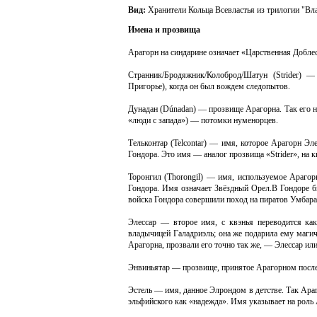
Вид:
Хранители Кольца Всевластья из трилогии "Вл
Имена и прозвища
Арагорн на синдарине означает «Царственная Доблест
Странник/Бродяжник/Колоброд/Шатун (Strider) 
Пригорье), когда он был вождем следопытов.
Дунадан (Dúnadan) — прозвище Арагорна. Так его н
«люди с запада») — потомки нуменорцев.
Тельконтар (Telcontar) — имя, которое Арагорн Э
Гондора. Это имя — аналог прозвища «Strider», на 
Торонгил (Thorongil) — имя, используемое Арагорн
Гондора. Имя означает Звёздный Орел.В Гондоре 
войска Гондора совершили поход на пиратов Умбара
Элессар — второе имя, с квэнья переводится ка
владычицей Галадриэль; она же подарила ему маги
Арагорна, прозвали его точно так же, — Элессар или
Энвиньятар — прозвище, принятое Арагорном после 
Эстель — имя, данное Элрондом в детстве. Так Араго
эльфийского как «надежда». Имя указывает на роль 