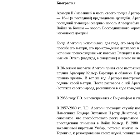
Биография
Арагорн II (названный в честь своего предка Арагорн
— 16-й (и последний) предводитель дунэдайн. Араг
последний правящий северный король Арведуи был ж
Войны за Кольцо — король Воссоединённого короле
нескольких дочерей.
Когда Арагорну исполнилось два года, его отец б
просьбе его матери, его происхождение держалось в с
истинное происхождение как потомка Элендила и на
именем Эстель (надежда, в синдарине) и ничего не з
В 20-летнем возрасте Арагорн узнал своё настояще
вручил Арагорну Кольцо Барахира и обломки Нарс
пришло время». В тот же год Арагорн повстреча
родины своей матери. После разговора с ней Араг
(остатков своего народа, рассеянного в ходе гражда
В 2956 году Т.Э. он повстречался с Гэндальфом и ст
В 2957-2980 гг. Т.Э. Арагорн проходил службу по
Наместника Гондора Эктелиона II (отца Денетора).
союзников, что способствовало росту морального
впоследствии применил в Войне Кольца. В 2980 
захваченный пиратами Умбар, потопил многие их 
Торонгил, к разочарованию своих людей, покинул во