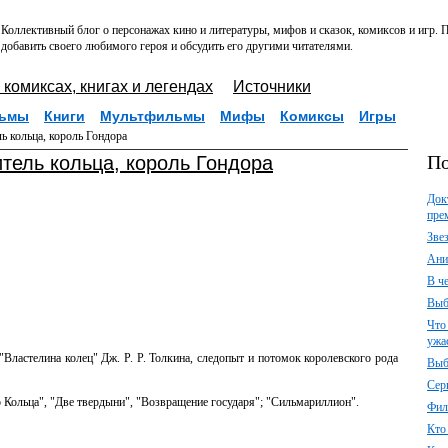
Коллективный блог о персонажах кино и литературы, мифов и сказок, комиксов и игр.
добавить своего любимого героя и обсудить его другими читателями.
 комиксах, книгах и легендах
Источники
ьмы
Книги
Мультфильмы
Мифы
Комиксы
Игры
ь кольца, король Гондора
По
итель кольца, король Гондора
Док
пре
Зве
Ани
В ч
Выб
Что
ужа
"Властелина колец" Дж. Р. Р. Толкина, следопыт и потомок королевского рода
Выб
Сер
о Кольца
", "Две твердыни", "Возвращение государя"; "Сильмариллион".
Фил
Кто