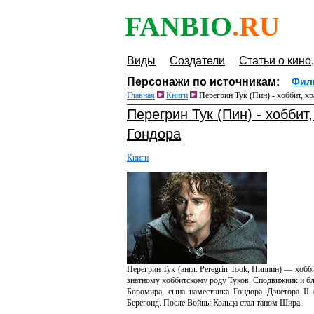
FANBIO
.RU
Виды
Создатели
Статьи о кино,
Персонажи по источникам:
Фил
Главная
Книги
Перегрин Тук (Пин) - хоббит, хр
Перегрин Тук (Пин) - хоббит
Гондора
Книги
Перегрин Тук (англ. Peregrin Took, Пиппин) — хобб
знатному хоббитскому роду Туков. Сподвижник и бл
Боромира, сына наместника Гондора Дэнетора II
Берегонд. После Войны Кольца стал таном Шира.