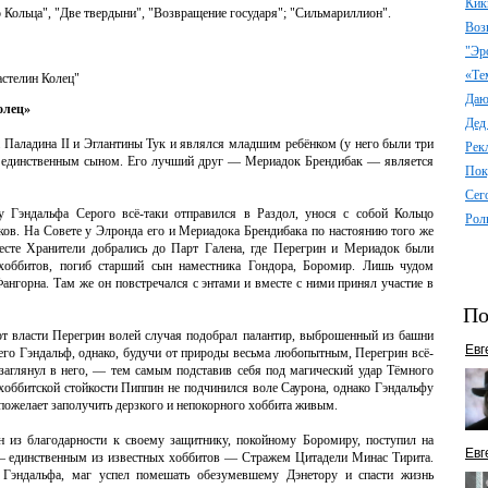
Кик
о Кольца
", "Две твердыни", "Возвращение государя"; "Сильмариллион".
Воз
"Эр
«Те
астелин Колец"
Даю 
олец»
Дед
на Паладина II и Эглантины Тук и являлся младшим ребёнком (у него были три
Рек
и единственным сыном. Его лучший друг — Мериадок Брендибак — является
Пок
Сег
у Гэндальфа Серого всё-таки отправился в Раздол, унося с собой Кольцо
Рол
иков. На Совете у Элронда его и Мериадока Брендибака по настоянию того же
есте Хранители добрались до Парт Галена, где Перегрин и Мериадок были
хоббитов, погиб старший сын наместника Гондора, Боромир. Лишь чудом
ангорна. Там же он повстречался с энтами и вместе с ними принял участие в
По
от власти Перегрин волей случая подобрал палантир, выброшенный из башни
Евг
его Гэндальф, однако, будучи от природы весьма любопытным, Перегрин всё-
 заглянул в него, — тем самым подставив себя под магический удар Тёмного
хоббитской стойкости Пиппин не подчинился воле Саурона, однако Гэндальфу
н пожелает заполучить дерзкого и непокорного хоббита живым.
ин из благодарности к своему защитнику, покойному Боромиру, поступил на
Евг
л — единственным из известных хоббитов — Стражем Цитадели Минас Тирита.
 Гэндальфа, маг успел помешать обезумевшему Дэнетору и спасти жизнь