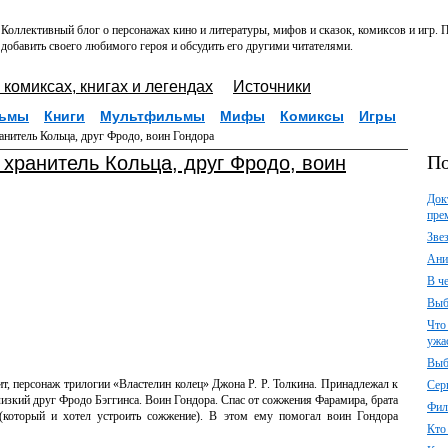
Коллективный блог о персонажах кино и литературы, мифов и сказок, комиксов и игр.
добавить своего любимого героя и обсудить его другими читателями.
 комиксах, книгах и легендах
Источники
ьмы
Книги
Мультфильмы
Мифы
Комиксы
Игры
анитель Кольца, друг Фродо, воин Гондора
По
, хранитель Кольца, друг Фродо, воин
Док
пре
Зве
Ани
В ч
Выб
Что
ужа
Выб
ит, персонаж трилогии «Властелин колец» Джона Р. Р. Толкина. Принадлежал к
Сер
изкий друг Фродо Бэггинса. Воин Гондора. Спас от сожжения Фарамира, брата
Фил
 (который и хотел устроить сожжение). В этом ему помогал воин Гондора
Кто