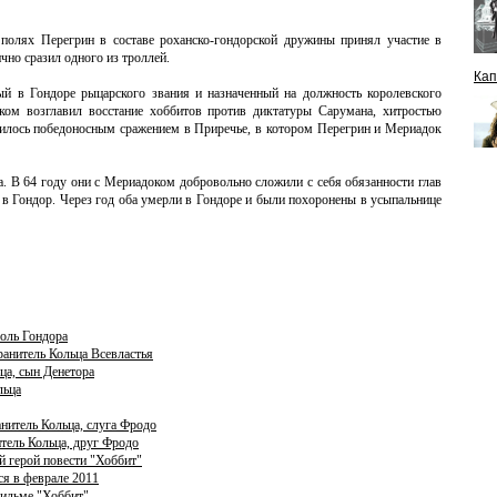
полях Перегрин в составе роханско-гондорской дружины принял участие в
чно сразил одного из троллей.
Кап
й в Гондоре рыцарского звания и назначенный на должность королевского
ком возглавил восстание хоббитов против диктатуры Сарумана, хитростью
ршилось победоносным сражением в Приречье, в котором Перегрин и Мериадок
на. В 64 году они с Мериадоком добровольно сложили с себя обязанности глав
и в Гондор. Через год оба умерли в Гондоре и были похоронены в усыпальнице
роль Гондора
ранитель Кольца Всевластья
ца, сын Денетора
льца
нитель Кольца, слуга Фродо
тель Кольца, друг Фродо
й герой повести "Хоббит"
ся в феврале 2011
фильме "Хоббит"