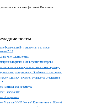
 Приглашаем всех в мир фантазий. Вы можете
следние посты
тор Франкенштейн и Академия вампиров –
мьеры 2014
здные многодетные отцы!
мационный фильм «Университет монстров»
ем заключается загадочность египетских пирамид?
ираем электронную книгу. Особенности и отличия.
 такое «триллер», и чем он отличается от фильмов
сов
ор картины для просмотра
иал "Революция"
ьм «Напролом»
 он Маршал СССР Георгий Константинович Жуков?