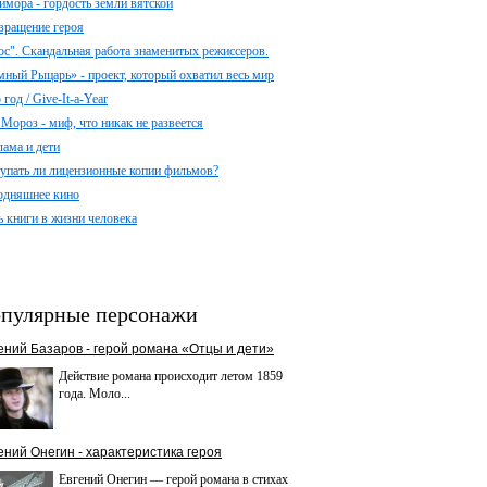
имора - гордость земли вятской
вращение героя
ос". Скандальная работа знаменитых режиссеров.
мный Рыцарь» - проект, который охватил весь мир
год / Give-It-a-Year
 Мороз - миф, что никак не развеется
лама и дети
упать ли лицензионные копии фильмов?
одняшнее кино
ь книги в жизни человека
пулярные персонажи
ений Базаров - герой романа «Отцы и дети»
Действие романа происходит летом 1859
года. Моло...
ений Онегин - характеристика героя
Евгений Онегин — герой романа в стихах