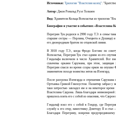
Источники:
Трилогия "Властелин колец"
: "
Братств
Автор:
Джон Рональд Руэл Толкиен
Вид:
Хранители Кольца Всевластья из трилогии "Вл
Биография и участие в событиях «Властелина К
Перегрин Тук родился в 2990 году Т.Э. в семье та
старшие сестры — Перлина, Очецвета и Душица) 
его двоюродным братом по отцовской линии.
В 3018 году Т.Э., когда Фродо Бэггинс по совет
Всевластья, Перегрин Тук стал одним из его спутн
Гэндальфа включили в число Хранителей. Все вм
схвачены орками Сарумана, при этом, защищая 
Перегрин спасся во время ссоры орков на опушке Ф
знаменитом походе воинства энтов на Изенгард.
После разгрома Изенгарда и отрешения Сарумана 
Ортханка Гримой Гнилоустом. Палантир забрал у н
таки хитростью завладел им и на некоторое время
Властелина Саурона. Лишь благодаря неимоверной 
пришлось взять его с собой из опасения, что Сауро
Гэндальф взял его с собой в Гондор, где Перегр
службу к его отцу, наместнику Дэнетору II и ста
Благодаря Перегрину, вовремя предупредившему