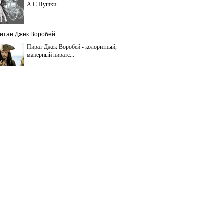
А.С.Пушки...
итан Джек Воробей
Пират Джек Воробей - колоритный,
манерный пиратс...