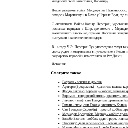
младшему сыну наместника, Фарамиру.
После разгрома войск Мордора на Пеленнорских 
походе к Мораннону и в Битве у Чёрных Врат, где ли
С окончанием Войны Кольца Перегрин, удостоенны
посланца, вернулся в Шир, где вместе с Мериадо
захватившего власть над страной. Восстание заве
выступали в качестве полководцев.
В 14 году Ч.Э. Перегрин Тук унаследовал титул та
своих родов и отправились в путешествие в Рохан 
гондорских королей и наместников на Рат Динен.
Источник
Смотрите также
Балроги - огненные демоны
Арагорн (Бродяжник) - хранитель кольца, ко
Фродо Бэггинс (Торбинс) - хоббит, главный х
Боромир - гондорский витязь, хранитель коль
Леголас - эльф, сын Трандуила, хранитель Ко
Гимли - гном, сын Глоина, хранитель Кольца
Сэм Гэмджи (Скромби) - простой хоббит, хра
Мериадок Брендибак (Мерри) - хоббит, храни
Бильбо Бэггинс - хоббит, дядя Фродо, главны
"Хоббиту" дали зеленый свет. Съемки начнут
Мартин Фриман сыграет Бильбо Бэггинса в 