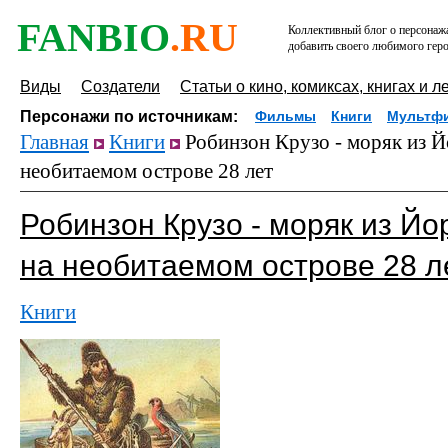
FANBIO
.RU
Коллективный блог о персонажа
добавить своего любимого геро
Виды
Создатели
Статьи о кино, комиксах, книгах и л
Персонажи по источникам:
Фильмы
Книги
Мультф
Главная
Книги
Робинзон Крузо - моряк из 
необитаемом острове 28 лет
Робинзон Крузо - моряк из Й
на необитаемом острове 28 л
Книги