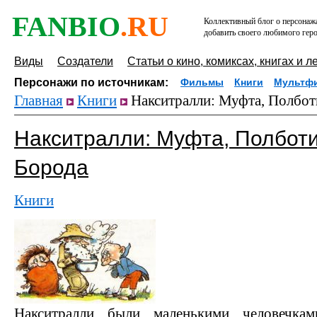
FANBIO
.RU
Коллективный блог о персонажа
добавить своего любимого геро
Виды
Создатели
Статьи о кино, комиксах, книгах и л
Персонажи по источникам:
Фильмы
Книги
Мультф
Главная
Книги
Накситралли: Муфта, Полбот
Накситралли: Муфта, Полбот
Борода
Книги
Накситралли были маленькими человечкам