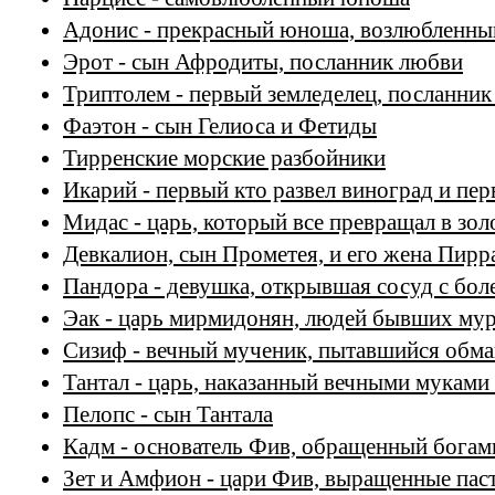
Адонис - прекрасный юноша, возлюбленн
Эрот - сын Афродиты, посланник любви
Триптолем - первый земледелец, посланни
Фаэтон - сын Гелиоса и Фетиды
Тирренские морские разбойники
Икарий - первый кто развел виноград и пер
Мидас - царь, который все превращал в зо
Девкалион, сын Прометея, и его жена Пирр
Пандора - девушка, открывшая сосуд с бол
Эак - царь мирмидонян, людей бывших му
Сизиф - вечный мученик, пытавшийся обма
Тантал - царь, наказанный вечными муками
Пелопс - сын Тантала
Кадм - основатель Фив, обращенный богами
Зет и Амфион - цари Фив, выращенные пас