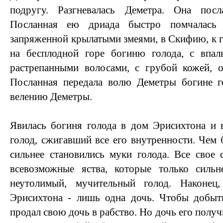
подругу. Разгневалась Деметра. Она посл
Посланная ею дриада быстро помчалась 
запряженной крылатыми змеями, в Скифию, к г
на бесплодной горе богиню голода, с впал
растрепанными волосами, с грубой кожей, о
Посланная передала волю Деметры богине го
велению Деметры.
Явилась богиня голода в дом Эрисихтона и 
голод, сжигавший все его внутренности. Чем 
сильнее становились муки голода. Все свое 
всевозможные яства, которые только силь
неутолимый, мучительный голод. Наконец
Эрисихтона - лишь одна дочь. Чтобы добыть
продал свою дочь в рабство. Но дочь его получ