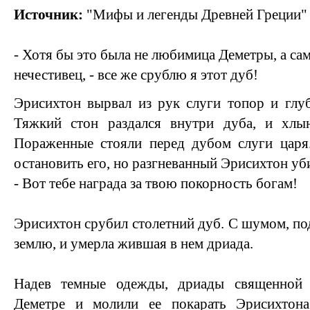
Источник:
"Мифы и легенды Древней Греции"
- Хотя бы это была не любимица Деметры, а сам
нечестивец, - все же срублю я этот дуб!
Эрисихтон вырвал из рук слуги топор и глуб
Тяжкий стон раздался внутри дуба, и хлы
Пораженные стояли перед дубом слуги царя
остановить его, но разгневанный Эрисихтон уби
- Вот тебе награда за твою покорность богам!
Эрисихтон срубил столетний дуб. С шумом, по
землю, и умерла жившая в нем дриада.
Надев темные одежды, дриады священной
Деметре и молили ее покарать Эрисихтон