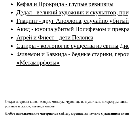
Кефал и Прокрида - глупые ревнивцы
Дедал - великий художник и скульптор, п
Гиацинт - друг Аполлона, случайно убитый
Акид - юноша убитый Полифемом и превра
Атрей и Фиест - дети Пелопса
Сатиры - козлоногие существа из свиты Ди
Филемон и Бавкида - бедные старики, геро
«Метаморфозы»
Злодеи и герои в кино, негодяи, монстры, чудовища из мультиков, литературы, кин
романов и сказок, легенд и мифов.
Любое использование материалов сайта разрешается только с указанием акти