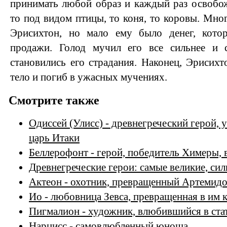
принимать любой образ и каждый раз освобо
то под видом птицы, то коня, то коровы. Мно
Эрисихтон, но мало ему было денег, кото
продажи. Голод мучил его все сильнее и с
становились его страдания. Наконец, Эрисихт
тело и погиб в ужасных мучениях.
Смотрите также
Одиссей (Улисс) - древнегреческий герой, 
царь Итаки
Беллерофонт - герой, победитель Химеры, 
Древнегреческие герои: самые великие, си
Актеон - охотник, превращенный Артемидо
Ио - любовница Зевса, превращенная в им 
Пигмалион - художник, влюбившийся в ста
Нарцисс - самовлюбленный юноша