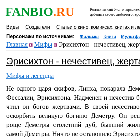
FANBIO
.RU
Коллективный блог о персонажа
добавить своего любимого геро
Виды
Создатели
Статьи о кино, комиксах, книгах и л
Персонажи по источникам:
Фильмы
Книги
Мультф
Главная
Мифы
Эрисихтон - нечестивец, жер
Эрисихтон - нечестивец, жерт
Мифы и легенды
Не одного царя скифов, Линха, покарала Деме
Фессалии, Эрисихтона. Надменен и нечестив б
чтил он богов жертвами. В своей нечестиво
оскорбить великую богиню Деметру. Он ре
роще Деметры столетний дуб, бывший жи
самой Деметры. Ничто не остановило Эрисихто