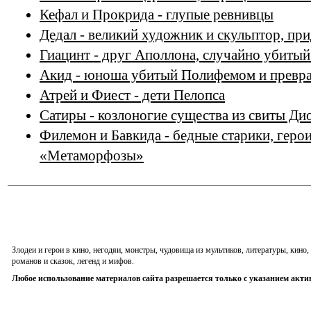
Кефал и Прокрида - глупые ревнивцы
Дедал - великий художник и скульптор, п
Гиацинт - друг Аполлона, случайно убитый
Акид - юноша убитый Полифемом и превра
Атрей и Фиест - дети Пелопса
Сатиры - козлоногие существа из свиты Ди
Филемон и Бавкида - бедные старики, геро
«Метаморфозы»
Злодеи и герои в кино, негодяи, монстры, чудовища из мультиков, литературы, кин
романов и сказок, легенд и мифов.
Любое использование материалов сайта разрешается только с указанием акти