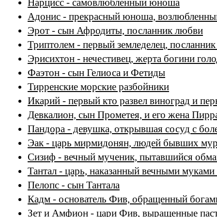
Нарцисс - самовлюбленный юноша
Адонис - прекрасный юноша, возлюбленн
Эрот - сын Афродиты, посланник любви
Триптолем - первый земледелец, посланни
Эрисихтон - нечестивец, жерта богини голо
Фаэтон - сын Гелиоса и Фетиды
Тирренские морские разбойники
Икарий - первый кто развел виноград и пер
Девкалион, сын Прометея, и его жена Пирр
Пандора - девушка, открывшая сосуд с бол
Эак - царь мирмидонян, людей бывших му
Сизиф - вечный мученик, пытавшийся обма
Тантал - царь, наказанный вечными муками
Пелопс - сын Тантала
Кадм - основатель Фив, обращенный богами
Зет и Амфион - цари Фив, выращенные пас