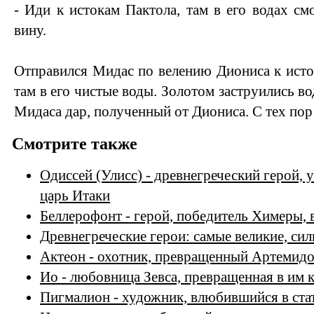
- Иди к истокам Пактола, там в его водах см
вину.
Отправился Мидас по велению Диониса к исто
там в его чистые воды. Золотом заструились во
Мидаса дар, полученный от Диониса. С тех пор
Смотрите также
Одиссей (Улисс) - древнегреческий герой, 
царь Итаки
Беллерофонт - герой, победитель Химеры, 
Древнегреческие герои: самые великие, си
Актеон - охотник, превращенный Артемидо
Ио - любовница Зевса, превращенная в им 
Пигмалион - художник, влюбившийся в ста