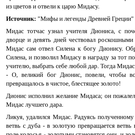
из цветов и отвели к царю Мидасу.
Источник:
"Мифы и легенды Древней Греции"
Мидас тотчас узнал учителя Диониса, с поч
дворце и девять дней чествовал роскошными
Мидас сам отвел Силена к богу Дионису. Об
Силена, и позволил Мидасу в награду за тот по
учителю, выбрать себе любой дар. Тогда Мидас
- О, великий бог Дионис, повели, чтобы вс
превращалось в чистое, блестящее золото!
Дионис исполнил желание Мидаса; он пожалел 
Мидас лучшего дара.
Ликуя, удалился Мидас. Радуясь полученному 
ветвь с дуба - в золотую превращается ветвь 
поле колосья - золотыми становятся они, и зол