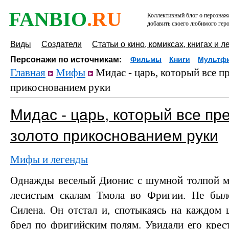
FANBIO
.RU
Коллективный блог о персонажа
добавить своего любимого геро
Виды
Создатели
Статьи о кино, комиксах, книгах и л
Персонажи по источникам:
Фильмы
Книги
Мультф
Главная
Мифы
Мидас - царь, который все п
прикоснованием руки
Мидас - царь, который все пр
золото прикоснованием руки
Мифы и легенды
Однажды веселый Дионис с шумной толпой ме
лесистым скалам Тмола во Фригии. Не был
Силена. Он отстал и, спотыкаясь на каждом 
брел по фригийским полям. Увидали его крест