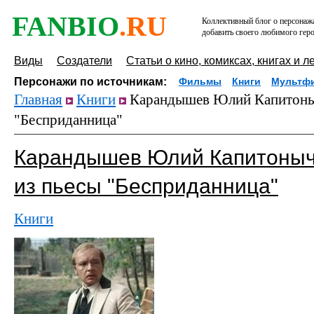
FANBIO
.RU
Коллективный блог о персонажа
добавить своего любимого геро
Виды
Создатели
Статьи о кино, комиксах, книгах и л
Персонажи по источникам:
Фильмы
Книги
Мультф
Главная
Книги
Карандышев Юлий Капитоныч
"Бесприданница"
Карандышев Юлий Капитоныч
из пьесы "Бесприданница"
Книги