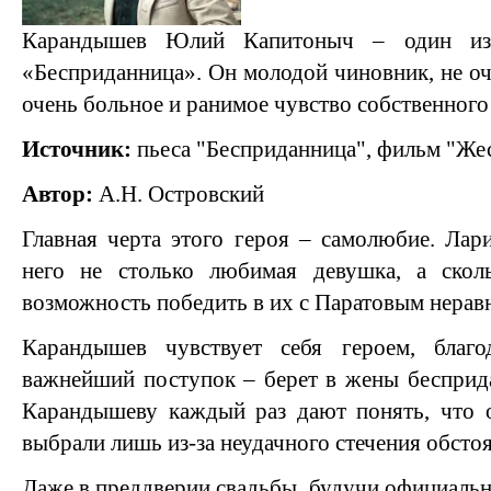
Карандышев Юлий Капитоныч – один из 
«Бесприданница». Он молодой чиновник, не оч
очень больное и ранимое чувство собственного
Источник:
пьеса "Бесприданница", фильм "Же
Автор:
А.Н. Островский
Главная черта этого героя – самолюбие. Лар
него не столько любимая девушка, а скол
возможность победить в их с Паратовым нерав
Карандышев чувствует себя героем, благо
важнейший поступок – берет в жены бесприд
Карандышеву каждый раз дают понять, что о
выбрали лишь из-за неудачного стечения обстоя
Даже в преддверии свадьбы, будучи официал