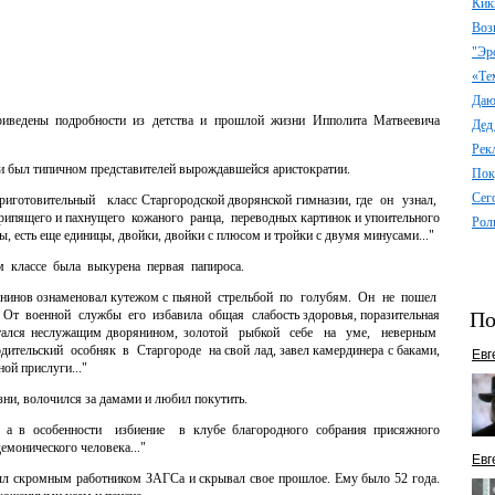
Кик
Воз
"Эр
«Те
Даю 
приведены подробности из детства и прошлой жизни Ипполита Матвеевича
Дед
Рек
 и был типичном представителей вырождавшейся аристократии.
Пок
Сег
готовительный класс Старгородской дворянской гимназии, где он узнал,
крипящего и пахнущего кожаного ранца, переводных картинок и упоительного
Рол
, есть еще единицы, двойки, двойки с плюсом и тройки с двумя минусами..."
том классе была выкурена первая папироса.
ьянинов ознаменовал кутежом с пьяной стрельбой по голубям. Он не пошел
. От военной службы его избавила общая слабость здоровья, поразительная
По
стался неслужащим дворянином, золотой рыбкой себе на уме, неверным
дительский особняк в Старгороде на свой лад, завел камердинера с баками,
Евг
ой прислуги..."
ни, волочился за дамами и любил покутить.
а, а в особенности избиение в клубе благородного собрания присяжного
монического человека..."
Евг
ыл скромным работником ЗАГСа и скрывал свое прошлое. Ему было 52 года.