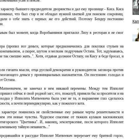
ухоженными усам и пенсне.
 характер бывшего предводителя дворянства и дал ему прозвище - Киса. Киса
 понимал, что был стар и не обладал нужной хваткой для поиском сокровищ.
дали о себе знать с первых же его действий. Поэтому Бендер постоянно
Кап
ли.
ьным был момент, когда Воробьянинов пригласил Лизу в ресторан и не смог
ра (пропил все деньги, которые предназначились для покупки стульев на
е компаньоном, а скорее, шутом и мелким подручным Остапа. Тот, задумаваясь,
не так смешно жить..". Хотя, отдавая должное Остапу, он Кису в беде бросал, и
и гиганта мысли, отца русской демократии и руководителя заговора против
вымогающего деньги у провинциальных шахматистов. Он постоянно голодал и
от Остапа.
 Матвеевичем, не замечал в нем никакой перемены. Между тем Ипполит
ришел сейчас в свой родной загс, его, пожалуй, приняли бы за просителя и на
оходка у Ипполита Матвеевича была уже не та, и выражение глаз сделалось
хности, а почти перпендикулярно, как у пожилого кота.
 характере появились не свойственные ему раньше черты решительности и
 нем эти новые чувства. Чудесное спасение от тяжких кулаков васюкинских
тигорского "Цветника". И, наконец, землетрясение, после которого Ипполит
компаньону тайную ненависть..."
овредившийся в рассудке Ипполит Матвеевич перерезает ему бритвой горло,