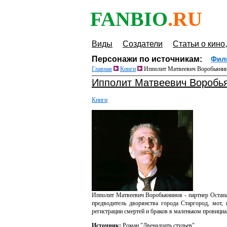
FANBIO
.RU
Виды
Создатели
Статьи о кино,
Персонажи по источникам:
Фил
Главная
Книги
Ипполит Матвеевич Воробьянино
Ипполит Матвеевич Воробья
Книги
Ипполит Матвеевич Воробьянинов - партнер Остап
предводитель дворянства города Старгород, мот,
регистрации смертей и браков в маленьком провициа
Источник:
Роман "Двенадцать стульев"