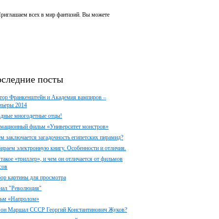
 Приглашаем всех в мир фантазий. Вы можете
следние посты
тор Франкенштейн и Академия вампиров –
мьеры 2014
здные многодетные отцы!
мационный фильм «Университет монстров»
ем заключается загадочность египетских пирамид?
ираем электронную книгу. Особенности и отличия.
 такое «триллер», и чем он отличается от фильмов
сов
ор картины для просмотра
иал "Революция"
ьм «Напролом»
 он Маршал СССР Георгий Константинович Жуков?