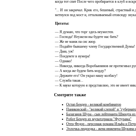
когда тот спит После чего пробирается в клуб и вскр
"... И он закричал. Крик его, бешеный, страстный и
метнулся под мост и, отталкиваемый отовсюду звука
Цитаты:
— Я думаю, что торг здесь неуместен.
— Господа! Неужели вы будете нас бить?
— Же не манж па сис жюр.
— Подайте бывшему члену Государственной Думы!
— Дааа, уж!
— Поедемте в нумера!
— Однако!
— Никогда, никогда Воробьянинов не протягивал р
— А когда же будем бить морду?
— Держите его! Он украл нашу колбасу!
— Служба такая...
— К науке которую я представляю, это не имеет ник
Смотрите также
Остап Бендер - великий комбинатор
Паниковский - "великий слепой" и "губернат
Балаганов Шура - сын лейтенанта Шмидта из 
Робот Бендер из мультсериала "Футурама"
Отец Федор - персонаж романа Ильфа и Петро
Эллочка-людоедка - жена инженера Щукина и