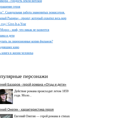
имора - гордость земли вятской
вращение героя
ос". Скандальная работа знаменитых режиссеров.
мный Рыцарь» - проект, который охватил весь мир
год / Give-It-a-Year
 Мороз - миф, что никак не развеется
лама и дети
упать ли лицензионные копии фильмов?
одняшнее кино
ь книги в жизни человека
пулярные персонажи
ений Базаров - герой романа «Отцы и дети»
Действие романа происходит летом 1859
года. Моло...
ений Онегин - характеристика героя
Евгений Онегин — герой романа в стихах