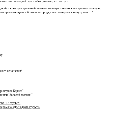
ывает там последний стул и обнаруживает, что он пуст.
 дикий, - крик простреленной навылет волчицы - вылетел на середину площади,
ми просыпающегося большого города, стал глохнуть и в минуту зачах...".
уку…
акого отношения!
ор острова Борнео"
книги "Золотой теленок""
ва "12 стульев"
з романа «Двенадцать стульев»