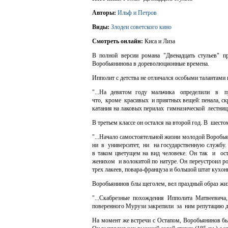
Авторы:
Ильф и Петров
Виды:
Злодеи советского кино
Смотреть онлайн:
Киса и Лиза
В полной версии романа "Двенадцать стульев" 
Воробьянинова в дореволюционные времена.
Ипполит с детства не отличался особыми талантами
"...На девятом году мальчика определили в при
что, кроме красивых и приятных вещей: пенала, с
катания на лаковых перилах гимназической лестницы
В третьем классе он остался на второй год. В шес
"...Начало самостоятельной жизни молодой Вороб
ни в университет, ни на государственную службу
в таком цветущем на вид человеке. Он так и о
женихом и волокитой по натуре. Он переустроил ро
трех лакеев, повара-француза и большой штат кухонн
Воробьянинов блы щеголем, вел праздный образ жиз
"...Скабрезные похождения Ипполита Матвеевич
поверенного Мурузи закрепили за ним репутацию де
На момент же встречи с Остапом, Воробьянинов б