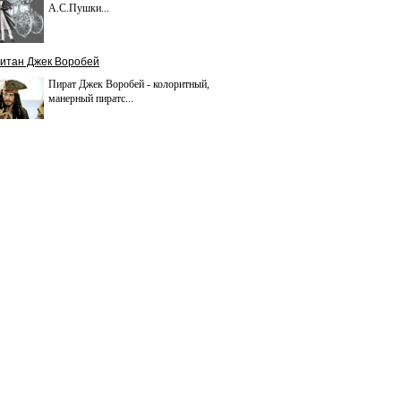
А.С.Пушки...
итан Джек Воробей
Пират Джек Воробей - колоритный,
манерный пиратс...