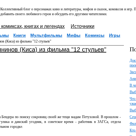
Коллективный блог о персонажах кино и литературы, мифов и сказок, комиксов и игр.
добавить своего любимого героя и обсудить его другими читателями.
 комиксах, книгах и легендах
Источники
ьмы
Книги
Мультфильмы
Мифы
Комиксы
Игры
в (Киса) из фильма "12 стульев"
По
нинов (Киса) из фильма "12 стульев"
Док
пре
Зве
Ани
В ч
Выб
Что
ужа
Выб
а Бендера по поиску сокровищ своей же тещи мадам Петуховой. В прошлом -
Сер
 гуляка и дамский угодник, в советское время - работник в ЗАГСа, отдела
Фил
льном городке.
Кто