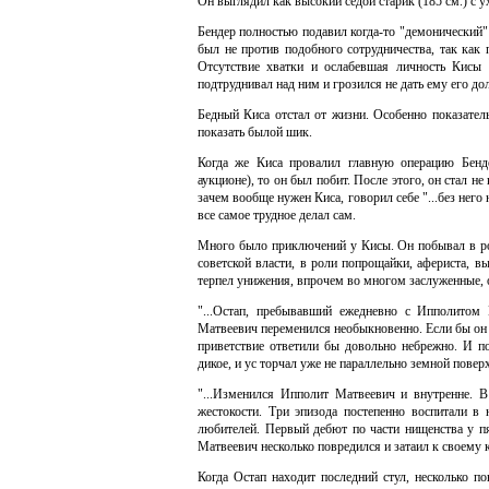
Он выглядил как высокий седой старик (185 см.) с 
Бендер полностью подавил когда-то "демонический"
был не против подобного сотрудничества, так как
Отсутствие хватки и ослабевшая личность Кисы 
подтруднивал над ним и грозился не дать ему его до
Бедный Киса отстал от жизни. Особенно показател
показать былой шик.
Когда же Киса провалил главную операцию Бенде
аукционе), то он был побит. После этого, он стал н
зачем вообще нужен Киса, говорил себе "...без него 
все самое трудное делал сам.
Много было приключений у Кисы. Он побывал в рол
советской власти, в роли попрощайки, афериста, 
терпел унижения, впрочем во многом заслуженные, 
"...Остап, пребывавший ежедневно с Ипполитом
Матвеевич переменился необыкновенно. Если бы он п
приветствие ответили бы довольно небрежно. И п
дикое, и ус торчал уже не параллельно земной повер
"...Изменился Ипполит Матвеевич и внутренне. В
жестокости. Три эпизода постепенно воспитали в
любителей. Первый дебют по части нищенства у пя
Матвеевич несколько повредился и затаил к своему 
Когда Остап находит последний стул, несколько п