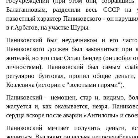
госучреждений (при этом они, собравшись 
Балаганновым, разделили весь СССР на уч
пакостный характер Паниковского - он наруш
в г.Арбатов, на участке Шуры.
Паниковский был неудачником и его част
Паниковского должен был закончиться при к
жителей, но его спас Остап Бендер (он любил 
личностями). Паниковский был самым сла
регулярно бунтовал, пропил общие деньги,
Козлевича (истории с "золотыми гирями").
Паниковский - немощен, стар и, видимо, бо
жалуется и, как оказывается, незря. Паников
сердца вскоре после аварии «Антилопы» и свое
Паниковский мечтает получить деньги, в
жениться. Выглядит он весьма непрезенабельно