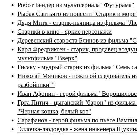
Робот Бендер из мультсериала "Футурама"
Рыбак Сантьяго из повести "Старик и море
Дядя Митя - старик-пьяница из фильма "Л
Старики в кино - яркие персонажи
Деревенский староста Блинов из фильма "
Карл Фредриксен - старик, продавец возд
мультфильма "Вверх"
Гисаку - мудрый старик из фильма "Семь с
Николай Мячиков - пожилой следователь из
разбойники""
Иван Афонин - герой фильма "Ворошиловс
Грга Питич - цыганский "барон" из фильм
"Черная кошка, белый кот"
Сарафанов - герой фильма по пьесе Вампи
Эллочка-людоедка - жена инженера Щукина