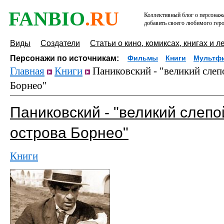
FANBIO
.RU
Коллективный блог о персонажа
добавить своего любимого геро
Виды
Создатели
Статьи о кино, комиксах, книгах и л
Персонажи по источникам:
Фильмы
Книги
Мультф
Главная
Книги
Паниковский - "великий слеп
Борнео"
Паниковский - "великий слепо
острова Борнео"
Книги