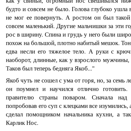
как у свиньи, огромный нос свешивался ниж
будто и совсем не было. Голова глубоко ушла в
не мог ее повернуть. А ростом он был такой 
совсем маленький. Другие мальчишки за эти г
рос в ширину. Спина и грудь у него были шир
похож на большой, плотно набитый мешок. Тон
едва несли его тяжелое тело. А руки с крю
наоборот, длинные, как у взрослого мужчины, 
Таков был теперь бедняга Якоб..."
Якоб чуть не сошел с ума от горя, но, за семь 
он поумнел и научился отлично готовить.
правителю страны поваром. Сначала над
попробовав его суп с клецками все изумились, 
сделал помощником начальника кухни, а та
Карлик Нос.