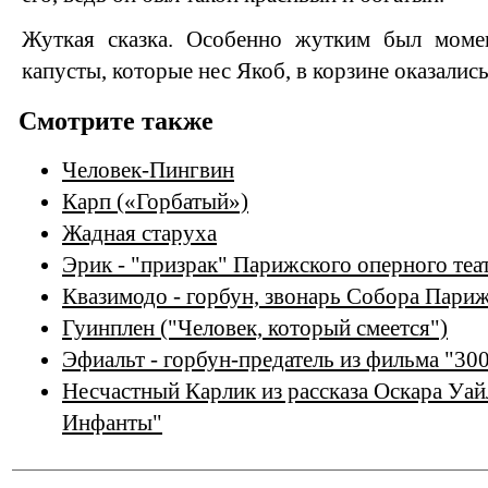
Жуткая сказка. Особенно жутким был момен
капусты, которые нес Якоб, в корзине оказалис
Смотрите также
Человек-Пингвин
Карп («Горбатый»)
Жадная старуха
Эрик - "призрак" Парижского оперного теа
Квазимодо - горбун, звонарь Собора Пари
Гуинплен ("Человек, который смеется")
Эфиальт - горбун-предатель из фильма "30
Несчастный Карлик из рассказа Оскара Уа
Инфанты"