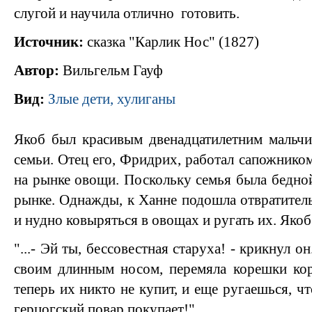
слугой и научила отлично готовить.
Источник:
сказка "Карлик Нос" (1827)
Автор:
Вильгельм Гауф
Вид:
Злые дети, хулиганы
Якоб был красивым двенадцатилетним мальчи
семьи. Отец его, Фридрих, работал сапожником,
на рынке овощи. Поскольку семья была бедной
рынке. Однажды, к Ханне подошла отвратитель
и нудно ковыряться в овощах и ругать их. Якоб 
"...- Эй ты, бессовестная старуха! - крикнул о
своим длинным носом, перемяла корешки кор
теперь их никто не купит, и еще ругаешься, чт
герцогский повар покупает!"