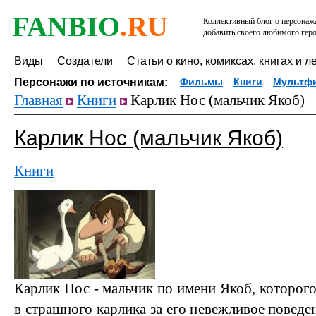
FANBIO
.RU
Коллективный блог о персонажа
добавить своего любимого геро
Виды
Создатели
Статьи о кино, комиксах, книгах и л
Персонажи по источникам:
Фильмы
Книги
Мультф
Главная
Книги
Карлик Нос (мальчик Якоб)
Карлик Нос (мальчик Якоб)
Книги
Карлик Нос - мальчик по имени Якоб, которого
в страшного карлика за его невежливое поведен