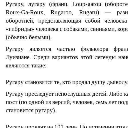
Ругару, лугару (франц. Loup-garou (обороте
Roux-Ga-Roux, Rugaroo, Rugaru) — разн
оборотней, представляющая собой человек
«гибриды» человека с собаками, свиньями, ко
(обычно белыми).
Ругару является частью фольклора фран
Луизиане. Среди вариантов этой легенды на
являются такие:
Ругару становятся те, кто продал душу дьяволу
Ругару преследует непослушных детей. Либо 
пост (по одной из версий, человек, семь лет по
становится ругару).
Ругару проклят на 101 день. По истечении этог