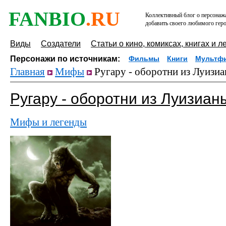
FANBIO
.RU
Коллективный блог о персонажа
добавить своего любимого геро
Виды
Создатели
Статьи о кино, комиксах, книгах и л
Персонажи по источникам:
Фильмы
Книги
Мультф
Главная
Мифы
Ругару - оборотни из Луизи
Ругару - оборотни из Луизиан
Мифы и легенды