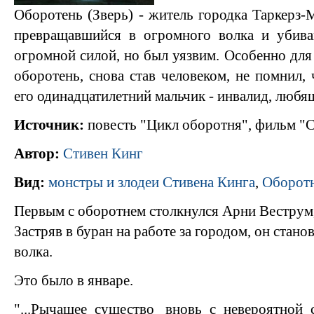
Оборотень (Зверь) - житель городка Таркерз-
превращавшийся в огромного волка и убив
огромной силой, но был уязвим. Особенно для
оборотень, снова став человеком, не помнил,
его одинадцатилетний мальчик - инвалид, люб
Источник:
повесть "Цикл оборотня", фильм "С
Автор:
Стивен Кинг
Вид:
монстры и злодеи Стивена Кинга
,
Оборотн
Первым с оборотнем столкнулся Арни Веструм
Застряв в буран на работе за городом, он стан
волка.
Это было в январе.
"...Рычащее существо вновь с невероятной 