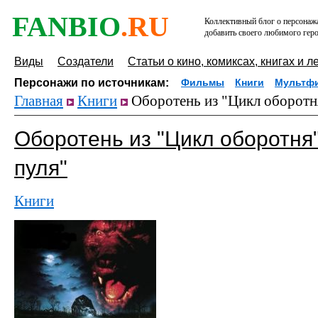
FANBIO
.RU
Коллективный блог о персонажа
добавить своего любимого геро
Виды
Создатели
Статьи о кино, комиксах, книгах и л
Персонажи по источникам:
Фильмы
Книги
Мультф
Главная
Книги
Оборотень из "Цикл оборотня
Оборотень из "Цикл оборотня
пуля"
Книги