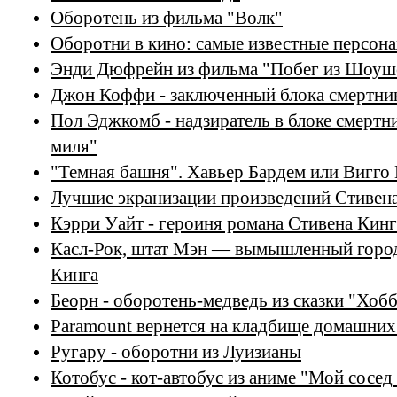
Оборотень из фильма "Волк"
Оборотни в кино: самые известные персон
Энди Дюфрейн из фильма "Побег из Шоуш
Джон Коффи - заключенный блока смертник
Пол Эджкомб - надзиратель в блоке смертн
миля"
"Темная башня". Хавьер Бардем или Вигго
Лучшие экранизации произведений Стивена
Кэрри Уайт - героиня романа Стивена Кин
Касл-Рок, штат Мэн — вымышленный город
Кинга
Беорн - оборотень-медведь из сказки "Хоб
Paramount вернется на кладбище домашни
Ругару - оборотни из Луизианы
Котобус - кот-автобус из аниме "Мой сосед