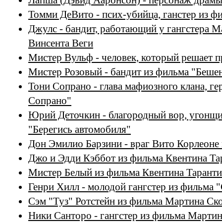
Лапша (Дэвид Ааронсон) - персонаж драм
Томми ДеВито - псих-убийца, ганстер из ф
Джулс - бандит, работающий у гангстера М
Винсента Веги
Мистер Вульф - человек, который решает 
Мистер Розовый - бандит из фильма "Беше
Тони Сопрано - глава мафиозного клана, ге
Сопрано"
Юрий Деточкин - благородный вор, угонщи
"Берегись автомобиля"
Дон Эмилио Барзини - враг Вито Корлеоне
Джо и Эдди Кэббот из фильма Квентина Т
Мистер Белый из фильма Квентина Тарант
Генри Хилл - молодой гангстер из фильма 
Сэм "Туз" Ротстейн из фильма Мартина Ско
Ники Санторо - гангстер из фильма Мартин