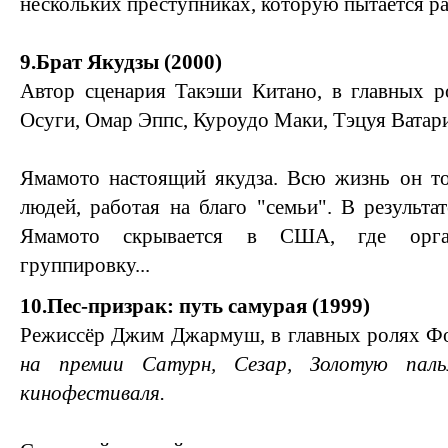
нескольких преступниках, которую пытается ра
9.Брат Якудзы (2000)
Автор сценария Такэши Китано, в главных р
Осуги, Омар Эппс, Куроудо Маки, Тэцуя Ватар
Ямамото настоящий якудза. Всю жизнь он то
людей, работая на благо "семьи". В результа
Ямамото скрывается в США, где орган
группировку...
10.Пес-призрак: путь самурая (1999)
Режиссёр Джим Джармуш, в главных ролях Фо
на премии Сатурн, Сезар, Золотую паль
кинофестиваля.