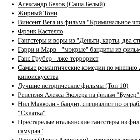
Александр Белов (Саша Белый)
Жирный Тони
Винсент Вега из фильма "Криминальное чт
Фрэнк Кастелло
Гангстеры и воры из "Деньги, карты, два ст
Гарри и Марв - "мокрые" бандиты из филь
Ганс Грубер - лже-террорист
Самые романтические комедии по мнению 
киноискусства
Лучшие исторические фильмы (Топ 10)
Рецензия Алекса Экслера на фильм "Бумер"
Нил Макколи - бандит, специалист по огра
"Схватка"
Престарелые итальянские гангстеры из фил
самурая"