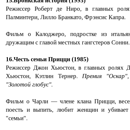
15.Бронкская история (1993)
Режиссер Роберт де Ниро, в главных роля
Палминтери, Лилло Бранкато, Фрэнсис Капра.
Фильм о Калоджеро, подростке из итальян
дружащим с главой местных гангстеров Сонни.
16.Честь семьи Прицци (1985)
Режиссер Джон Хьюстон, в главных ролях 
Хьюстон, Кэтлин Тернер.
Премия "Оскар"
"Золотой глобус".
Фильм о Чарли — члене клана Прицци, весе
поесть и выпить, любит женщин и убивает 
"семьи".