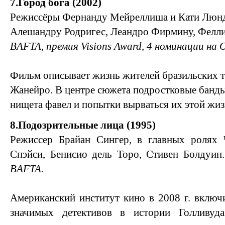
7.Город бога (2002)
Режиссёры Фернанду Мейреллиша и Кати Люнд,
Алешандру Родригес, Леандро Фирмину, Фелли
BAFTA, премия Visions Award, 4 номинации на 
Фильм описывает жизнь жителей бразильских т
Жанейро. В центре сюжета подростковые банд
нищета фавел и попытки вырваться их этой жиз
8.Подозрительные лица (1995)
Режиссер Брайан Сингер, в главных ролях 
Спэйси, Бенисио дель Торо, Стивен Болдуин
BAFTA.
Американский институт кино в 2008 г. включи
значимых детективов в истории Голливуда