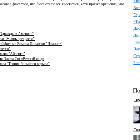
Кик
ресовал факт того, что Зюсс отказался креститься, хотя приняв крещение, мог
Воз
"Эр
«Те
Даю 
"Однажды в Америке"
Дед
ньи "Жизнь прекрасна"
Рек
рой фильма Романа Полански "Пианист"
йвенго"
Пок
омана "Айвенго"
Сег
теля Эжена Сю «Вечный жид»
Рол
риала "Теория большого взрыва"
По
Евг
Евг