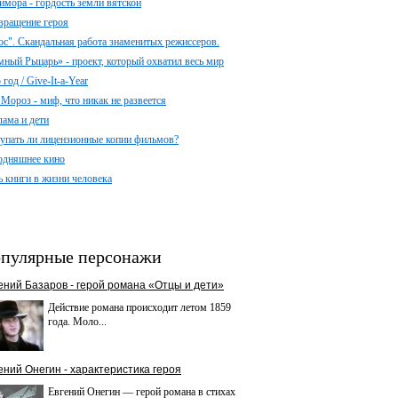
имора - гордость земли вятской
вращение героя
ос". Скандальная работа знаменитых режиссеров.
мный Рыцарь» - проект, который охватил весь мир
год / Give-It-a-Year
 Мороз - миф, что никак не развеется
лама и дети
упать ли лицензионные копии фильмов?
одняшнее кино
ь книги в жизни человека
пулярные персонажи
ений Базаров - герой романа «Отцы и дети»
Действие романа происходит летом 1859
года. Моло...
ений Онегин - характеристика героя
Евгений Онегин — герой романа в стихах