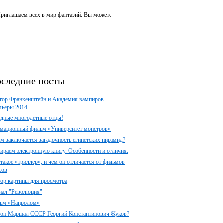
 Приглашаем всех в мир фантазий. Вы можете
следние посты
тор Франкенштейн и Академия вампиров –
мьеры 2014
здные многодетные отцы!
мационный фильм «Университет монстров»
ем заключается загадочность египетских пирамид?
ираем электронную книгу. Особенности и отличия.
 такое «триллер», и чем он отличается от фильмов
сов
ор картины для просмотра
иал "Революция"
ьм «Напролом»
 он Маршал СССР Георгий Константинович Жуков?