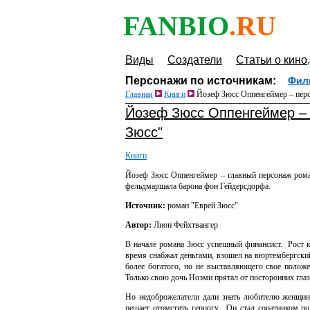
FANBIO
.RU
Виды
Создатели
Статьи о кино,
Персонажи по источникам:
Фил
Главная
Книги
Йозеф Зюсс Оппенгеймер – перс
Йозеф Зюсс Оппенгеймер – 
Зюсс"
Книги
Йозеф Зюсс Оппенгеймер – главный персонаж роман
фельдмаршала барона фон Гейдерсдорфа.
Источник:
роман "Еврей Зюсс"
Автор:
Лион Фейхтвангер
В начале романа Зюсс успешный финансист. Рост к
время снабжал деньгами, взошел на вюртембергский
более богатого, но не выставляющего свое положе
Только свою дочь Ноэми прятал от посторонних гла
Но недоброжелатели дали знать любителю женщин 
решает отомстить герцогу. Он стал соратником по