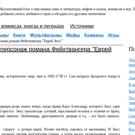
Коллективный блог о персонажах кино и литературы, мифов и сказок, комиксов и игр.
добавить своего любимого героя и обсудить его другими читателями.
 комиксах, книгах и легендах
Источники
ьмы
Книги
Мультфильмы
Мифы
Комиксы
Игры
онаж романа Фейхтвангера "Еврей Зюсс"
По
персонаж романа Фейхтвангера "Еврей
Док
пре
Зве
а, историческое лицо, жил в 1692-1738 гг. Сын актрисы бродячего театра и
Ани
В ч
Выб
Что
ужа
арьеры резко пошел вверх, когда принц Карл-Александр, которого Зюсс одно
Выб
 престол. Зюсс показан как суетный, тщеславный человек в отличие от брата,
ние напоказ. Любовницы, драгоценности, дворцы и т.д. – все было напоказ.
Сер
з.
Фил
герцогу о дочери еврея. Ноэми погибла, спасаясь от насильника. И Зюсс
Кто
 заговору против конституции страны, а затем выдал заговорщиков, герцога