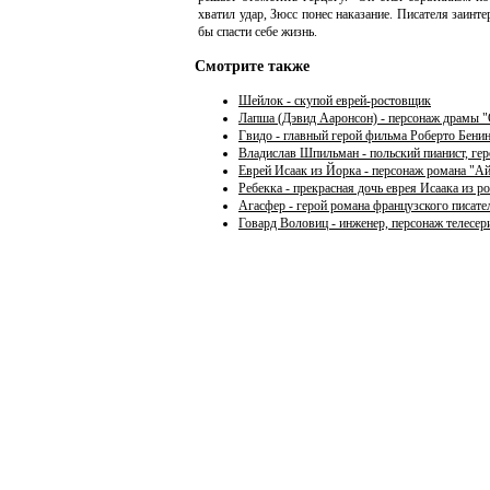
хватил удар, Зюсс понес наказание. Писателя заинте
бы спасти себе жизнь.
Смотрите также
Шейлок - скупой еврей-ростовщик
Лапша (Дэвид Ааронсон) - персонаж драмы 
Гвидо - главный герой фильма Роберто Бени
Владислав Шпильман - польский пианист, ге
Еврей Исаак из Йорка - персонаж романа "А
Ребекка - прекрасная дочь еврея Исаака из р
Агасфер - герой романа французского писа
Говард Воловиц - инженер, персонаж телесе