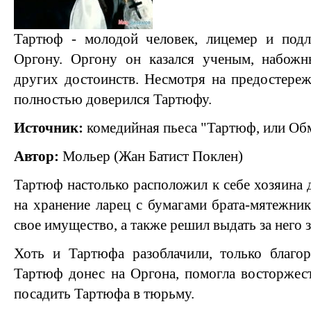
Тартюф - молодой человек, лицемер и подл
Оргону. Оргону он казался ученым, набож
других достоинств. Несмотря на предостере
полностью доверился Тартюфу.
Источник:
комедийная пьеса "Тартюф, или Об
Автор:
Мольер (Жан Батист Поклен)
Тартюф настолько расположил к себе хозяина 
на хранение ларец с бумагами брата-мятежник
свое имущество, а также решил выдать за него 
Хоть и Тартюфа разоблачили, только благор
Тартюф донес на Оргона, помогла восторжест
посадить Тартюфа в тюрьму.