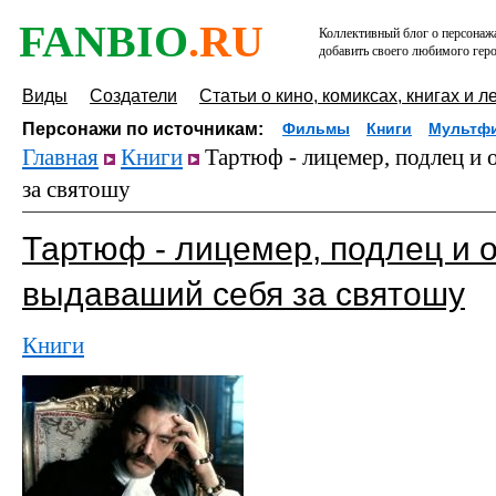
FANBIO
.RU
Коллективный блог о персонажа
добавить своего любимого геро
Виды
Создатели
Статьи о кино, комиксах, книгах и л
Персонажи по источникам:
Фильмы
Книги
Мультф
Главная
Книги
Тартюф - лицемер, подлец и 
за святошу
Тартюф - лицемер, подлец и 
выдаваший себя за святошу
Книги