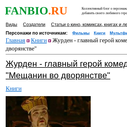
FANBIO
.RU
Коллективный блог о персонажа
добавить своего любимого геро
Виды
Создатели
Статьи о кино, комиксах, книгах и л
Персонажи по источникам:
Фильмы
Книги
Мультф
Главная
Книги
Журден - главный герой ком
дворянстве"
Журден - главный герой коме
"Мещанин во дворянстве"
Книги