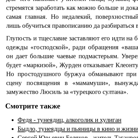
стремятся заработать как можно больше и док
самая главная. Но недалекий, поверхностны
лишь обучиться правописанию да разбираться в
Глупость и тщеславие заставляют его идти на
одежды «господской», ради обращения «ваша
он дает большие чаевые подмастерьям. Увере
будет «маркизой», Журден отказывает Клеонту
Но простодушного буржуа обманывают при 
сцену посвящения в «мамамуши», вынужда
замужество Люсиль за «турецкого султана».
Смотрите также
Федя - тунеядиц, алкоголик и хулиган
Быдло, тунеядцы и пьяницы в кино и жизн
Сергей Юрьевич Беляков - житель Таганро