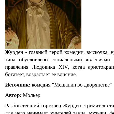
Журден - главный герой комедии, выскочка, н
типа обусловлено социальными явлениями
правления Людовика
XIV
, когда аристокра
богатеет, возрастает ее влияние.
Источник:
комедия "Мещанин во дворянстве"
Автор:
Мольер
Разбогатевший торговец Журден стремится ста
для чего нанимает учителей танца, музыки, ф