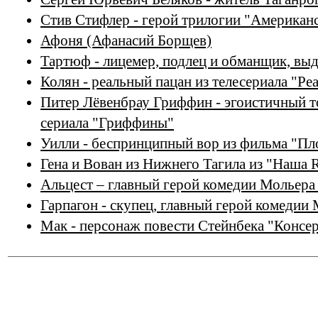
Стив Стифлер - герой трилогии "Американ
Афоня (Афанасий Борщев)
Тартюф - лицемер, подлец и обманщик, выд
Колян - реальный пацан из телесериала "Р
Питер Лёвенбрау Гриффин - эгоистичный т
сериала "Гриффины"
Уилли - беспринципный вор из фильма "Пл
Гена и Вован из Нижнего Тагила из "Наша R
Альцест – главный герой комедии Мольера
Гарпагон - скупец, главный герой комедии
Мак - персонаж повести Стейнбека "Консе