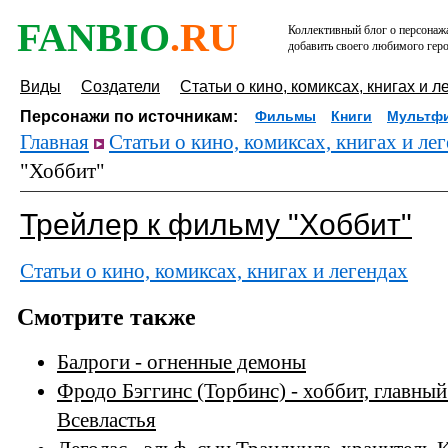
FANBIO
.RU
Коллективный блог о персонажа
добавить своего любимого геро
Виды
Создатели
Статьи о кино, комиксах, книгах и л
Персонажи по источникам:
Фильмы
Книги
Мультф
Главная
Статьи о кино, комиксах, книгах и ле
"Хоббит"
Трейлер к фильму "Хоббит"
Статьи о кино, комиксах, книгах и легендах
Смотрите также
Балроги - огненные демоны
Фродо Бэггинс (Торбинс) - хоббит, главны
Всевластья