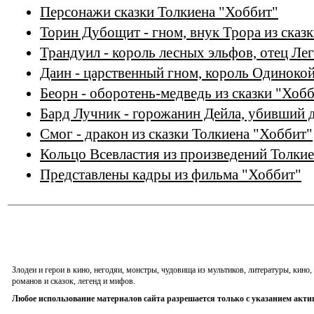
Персонажи сказки Толкиена "Хоббит"
Торин Дубощит - гном, внук Трора из сказ
Трандуил - король лесных эльфов, отец Лег
Даин - царственный гном, король Одинокой
Беорн - оборотень-медведь из сказки "Хоб
Бард Лучник - горожанин Дейла, убивший 
Смог - дракон из сказки Толкиена "Хоббит"
Кольцо Всевластия из произведений Толки
Представлены кадры из фильма "Хоббит"
Злодеи и герои в кино, негодяи, монстры, чудовища из мультиков, литературы, кин
романов и сказок, легенд и мифов.
Любое использование материалов сайта разрешается только с указанием акти