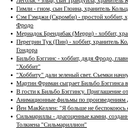
Леголас - эльф, сын Трандуила, хранитель 
Гимли - гном, сын Глоина, хранитель Кольц
Сэм Гэмджи (Скромби) - простой хоббит, х
Фродо
Мериадок Брендибак (Мерри) - хоббит, хр
Перегрин Тук (Пин) - хоббит, хранитель Ко
Гондора
Бильбо Бэггинс - хоббит, дядя Фродо, глав
"Хоббит"
"Хоббиту" дали зеленый свет. Съемки начну
Мартин Фриман сыграет Бильбо Бэггинса 
В гости к Бильбо Бэггинсу. Приглашение о
Анимационные фильмы по произведениям 
Йен МакКеллен: "Я больше не беспокоюсь 
Сильмариллы - драгоценные камни, создан
Толкиена "Сильмариллион"