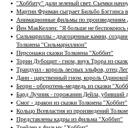
"Хоббиту" дали зеленый свет. Съемки начну
Мартин Фриман сыграет Бильбо Бэггинса 
Анимационные фильмы по произведениям 
Йен МакКеллен: "Я больше не беспокоюсь 
Сильмариллы - драгоценные камни, создан
Толкиена "Сильмариллион"
Персонажи сказки Толкиена "Хоббит"
Торин Дубощит - гном, внук Трора из сказ
Трандуил - король лесных эльфов, отец Лег
Даин - царственный гном, король Одинокой
Беорн - оборотень-медведь из сказки "Хоб
Бард Лучник - горожанин Дейла, убивший 
Смог - дракон из сказки Толкиена "Хоббит"
Кольцо Всевластия из произведений Толки
Представлены кадры из фильма "Хоббит"
Трейлер к фильму "Хоббит"