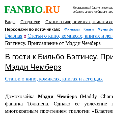
FANBIO
.RU
Коллективный блог о персонажа
добавить своего любимого геро
Виды
Создатели
Статьи о кино, комиксах, книгах и л
Персонажи по источникам:
Фильмы
Книги
Мультф
Главная
Статьи о кино, комиксах, книгах и ле
Бэггинсу. Приглашение от Мэдди Чемберз
В гости к Бильбо Бэггинсу. П
Мэдди Чемберз
Статьи о кино, комиксах, книгах и легендах
Домохозяйка
Мэдди Чемберз
(Maddy Chamb
фанатка Толкиена. Однако ее увлечение 
многократным прочтением трилогии «Властел