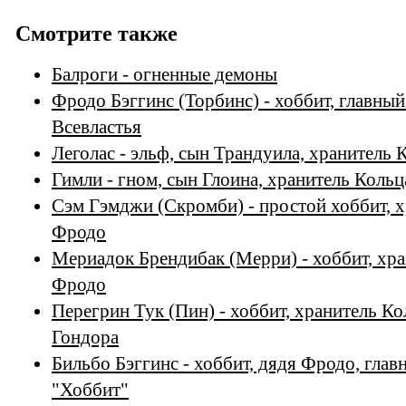
Смотрите также
Балроги - огненные демоны
Фродо Бэггинс (Торбинс) - хоббит, главны
Всевластья
Леголас - эльф, сын Трандуила, хранитель 
Гимли - гном, сын Глоина, хранитель Кольц
Сэм Гэмджи (Скромби) - простой хоббит, х
Фродо
Мериадок Брендибак (Мерри) - хоббит, хра
Фродо
Перегрин Тук (Пин) - хоббит, хранитель Ко
Гондора
Бильбо Бэггинс - хоббит, дядя Фродо, глав
"Хоббит"