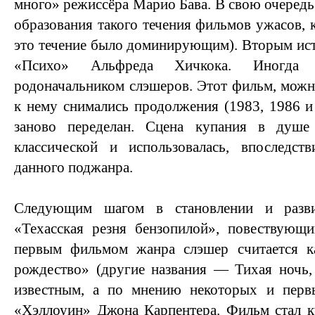
много» режиссёра Марио Бава. В свою очередь
образования такого течения фильмов ужасов, ка
это течение было доминирующим). Вторым ис
«Психо» Альфреда Хичкока. Иногда
родоначальником слэшеров. Этот фильм, можно
к нему снимались продолжения (1983, 1986 и 
заново переделан. Сцена купания в душе
классической и использовалась, впоследс
данного поджанра.
Следующим шагом в становлении и разв
«Техасская резня бензопилой», повествующ
первым фильмом жанра слэшер считается к
рождество» (другие названия — Тихая ночь,
известным, а по мнению некоторых и перв
«Хэллоуин» Джона Карпентера. Фильм стал к