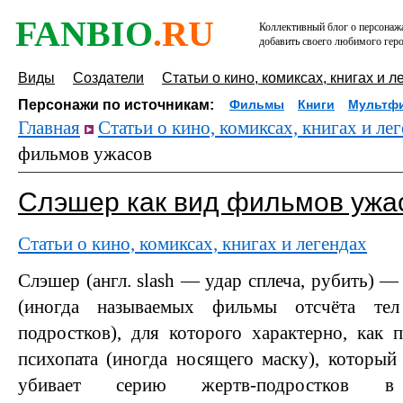
FANBIO
.RU
Коллективный блог о персонажа
добавить своего любимого геро
Виды
Создатели
Статьи о кино, комиксах, книгах и л
Персонажи по источникам:
Фильмы
Книги
Мультф
Главная
Статьи о кино, комиксах, книгах и ле
фильмов ужасов
Слэшер как вид фильмов ужа
Статьи о кино, комиксах, книгах и легендах
Слэшер (англ. slash — удар сплеча, рубить) 
(иногда называемых фильмы отсчёта те
подростков), для которого характерно, как 
психопата (иногда носящего маску), который
убивает серию жертв-подростков в