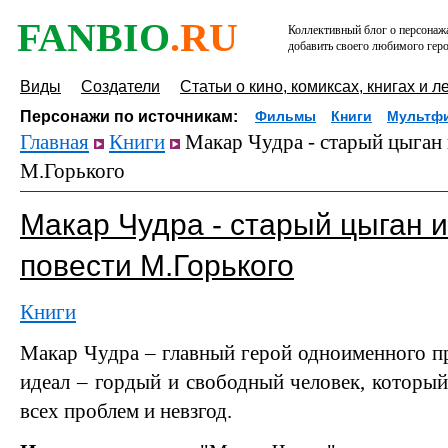
FANBIO
.RU
Коллективный блог о персонажа
добавить своего любимого геро
Виды
Создатели
Статьи о кино, комиксах, книгах и л
Персонажи по источникам:
Фильмы
Книги
Мультф
Главная
Книги
Макар Чудра - старый цыган
М.Горького
Макар Чудра - старый цыган 
повести М.Горького
Книги
Макар Чудра – главный герой одноименного пр
идеал – гордый и свободный человек, которы
всех проблем и невзгод.