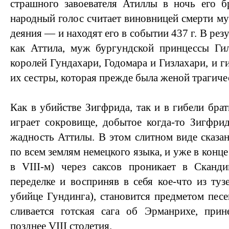
страшного завоевателя Атиллы в ночь его б
народный голос считает виновницей смерти му
деяния — и находят его в событии 437 г. В резу
как Аттила, муж бургундской принцессы Гил
королей Гундахари, Годомара и Гизлахари, и г
их сестры, которая прежде была женой трагич
Как в убийстве Зигфрида, так и в гибели бра
играет сокровище, добытое когда-то Зигфри
жадность Аттилы. В этом слитном виде сказан
по всем землям немецкого языка, и уже в конц
в VIII-м) через саксов проникает в Сканди
переделке и восприняв в себя кое-что из туз
убийце Гундинга), становится предметом песе
сливается готская сага об Эрманрихе, прин
позднее VIII столетия.