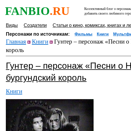
FANBIO
.RU
Коллективный блог о персонажа
добавить своего любимого геро
Виды
Создатели
Статьи о кино, комиксах, книгах и л
Персонажи по источникам:
Фильмы
Книги
Мультф
Главная
Книги
Гунтер – персонаж «Песни о
король
Гунтер – персонаж «Песни о 
бургундский король
Книги