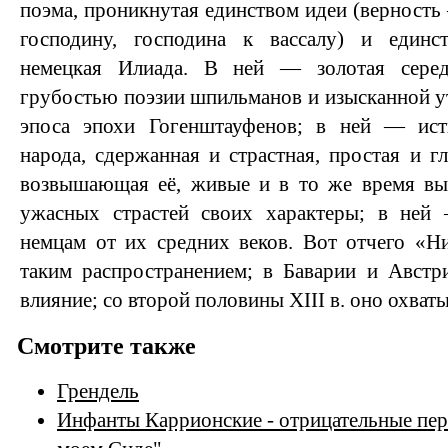
поэма, проникнутая единством идеи (верность
господину, господина к вассалу) и един
немецкая Илиада. В ней — золотая сере
грубостью поэзии шпильманов и изысканной 
эпоса эпохи Гогенштауфенов; в ней — ист
народа, сдержанная и страстная, простая и г
возвышающая её, живые и в то же время вы
ужасных страстей своих характеры; в ней
немцам от их средних веков. Вот отчего «Н
таким распространением; в Баварии и Австр
влияние; со второй половины XIII в. оно охва
Смотрите также
Грендель
Инфанты Каррионские - отрицательные пе