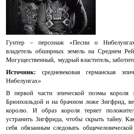
Гунтер – персонаж «Песни о Нибелунгах
владетель обширных земель на Среднем Рейн
Могущественный,
мудрый властитель, заботит
Источник:
средневековая германская эп
Нибелунгах»
В первой части эпической поэмы короля 
Брюнхильдой и на брачном ложе Зигфрид, ве
королю. И образ короля теряет положите
устранить Зигфрида, чтобы скрыть тайну. Как
себя обязанным следовать общечеловеческой