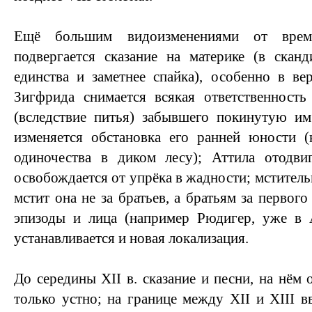
Ещё большим видоизменениями от вре
подвергается сказание на материке (в скан
единства и заметнее спайка), особенно в ве
Зигфрида снимается всякая ответственность
(вследствие питья) забывшего покинутую им
изменяется обстановка его ранней юности (
одиночества в диком лесу); Аттила отодви
освобождается от упрёка в жадности; мстительн
мстит она не за братьев, а братьям за первог
эпизоды и лица (например Рюдигер, уже в А
устанавливается и новая локализация.
До середины XII в. сказание и песни, на нём
только устно; на границе между XII и XIII в