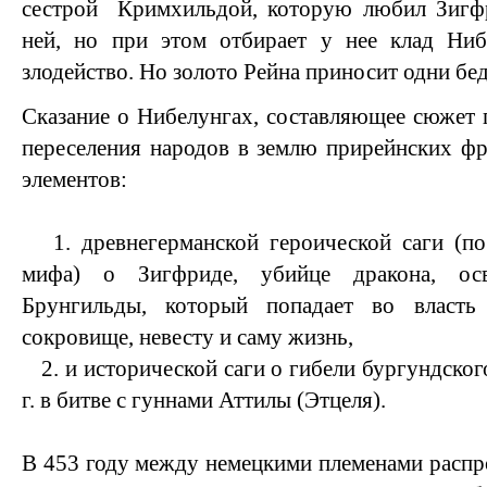
сестрой
Кримхильдой, которую любил Зигфр
ней, но при этом отбирает у нее клад Ниб
злодейство. Но золото Рейна приносит одни бед
Сказание о Нибелунгах, составляющее сюжет 
переселения народов в землю прирейнских фр
элементов:
1. древнегерманской героической саги (п
мифа) о Зигфриде, убийце дракона, ос
Брунгильды, который попадает во власть
сокровище, невесту и саму жизнь,
2. и исторической саги о гибели бургундског
г. в битве с гуннами Аттилы (Этцеля).
В 453 году между немецкими племенами распро