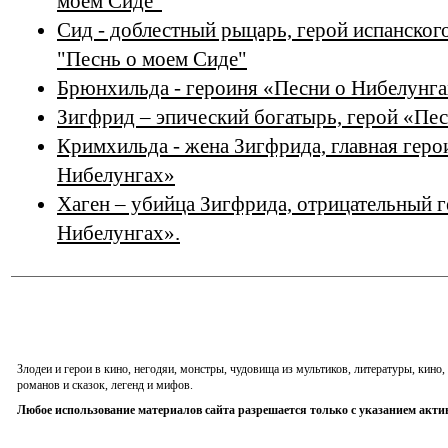
моем Сиде"
Сид - доблестный рыцарь, герой испанског
"Песнь о моем Сиде"
Брюнхильда - героиня «Песни о Нибелунга
Зигфрид – эпический богатырь, герой «Пе
Кримхильда - жена Зигфрида, главная геро
Нибелунгах»
Хаген – убийца Зигфрида, отрицательный 
Нибелунгах».
Злодеи и герои в кино, негодяи, монстры, чудовища из мультиков, литературы, кин
романов и сказок, легенд и мифов.
Любое использование материалов сайта разрешается только с указанием акти