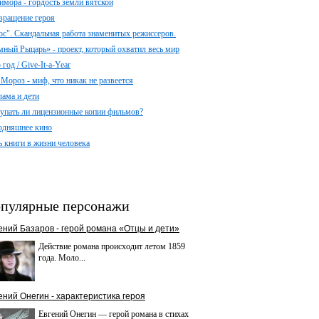
имора - гордость земли вятской
вращение героя
ос". Скандальная работа знаменитых режиссеров.
мный Рыцарь» - проект, который охватил весь мир
год / Give-It-a-Year
 Мороз - миф, что никак не развеется
лама и дети
упать ли лицензионные копии фильмов?
одняшнее кино
ь книги в жизни человека
пулярные персонажи
ений Базаров - герой романа «Отцы и дети»
Действие романа происходит летом 1859
года. Моло...
ений Онегин - характеристика героя
Евгений Онегин — герой романа в стихах