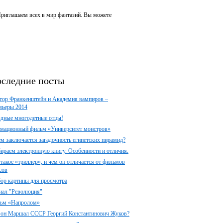
 Приглашаем всех в мир фантазий. Вы можете
следние посты
тор Франкенштейн и Академия вампиров –
мьеры 2014
здные многодетные отцы!
мационный фильм «Университет монстров»
ем заключается загадочность египетских пирамид?
ираем электронную книгу. Особенности и отличия.
 такое «триллер», и чем он отличается от фильмов
сов
ор картины для просмотра
иал "Революция"
ьм «Напролом»
 он Маршал СССР Георгий Константинович Жуков?