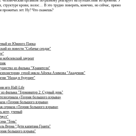
шь. Человеческий организм по-разному реагирует на путешествия во времени. У
 структуре крови, волос… В это трудно поверить, конечно, но сейчас, прямо
ти прожитых лет. Ну? Что скажешь?
еный из Южного Парка
ий из повести "Собачье сердце"
ее"
 нобелевский лауреат
изик
существо из фильма "Хранители"
 психоистории, герой цикла Айзека Азимова "Академия"
огии "Назад в будущее"
и игр Half-Life
 из фильма "Терминатор 2: Судный день"
 телесериала «Теория большого взрыва»
иала «Теория большого взрыва»
аж сериала «Теория большого взрыва»
ь арте, ученый
Фауст"
сена "Тень"
ль Верна "Дети капитана Гранта"
еория большого взрыва"