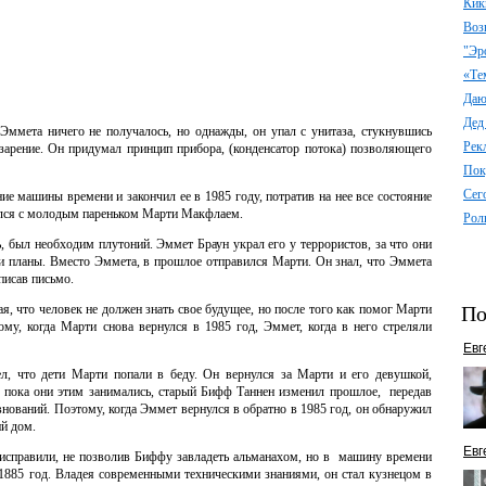
Кик
Воз
"Эр
«Те
Даю 
Дед
Эммета ничего не получалось, но однажды, он упал с унитаза, стукнувшись
Рек
зарение. Он придумал принцип прибора, (конденсатор потока) позволяющего
Пок
Сег
ие машины времени и закончил ее в 1985 году, потратив на нее все состояние
омился с молодым пареньком Марти Макфлаем.
Рол
, был необходим плутоний. Эммет Браун украл его у террористов, за что они
ои планы. Вместо Эммета, в прошлое отправился Марти. Он знал, что Эммета
писав письмо.
я, что человек не должен знать свое будущее, но после того как помог Марти
По
му, когда Марти снова вернулся в 1985 год, Эммет, когда в него стреляли
Евг
ел, что дети Марти попали в беду. Он вернулся за Марти и его девушкой,
о, пока они этим занимались, старый Бифф Таннен изменил прошлое, передав
внований. Поэтому, когда Эммет вернулся в обратно в 1985 год, он обнаружил
ий дом.
Евг
 исправили, не позволив Биффу завладеть альманахом, но в машину времени
1885 год. Владея современными техническими знаниями, он стал кузнецом в