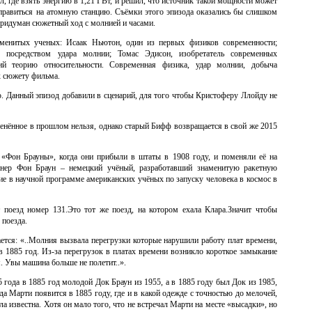
л, где взять энергию в 1,21 ГВт, и решил, что источник такой мощности может
правиться на атомную станцию. Съёмки этого эпизода оказались бы слишком
придуман сюжетный ход с молнией и часами.
аменитых ученых: Исаак Ньютон, один из первых физиков современности;
 посредством удара молнии; Томас Эдисон, изобретатель современных
ий теорию относительности. Современная физика, удар молнии, добыча
к сюжету фильма.
. Данный эпизод добавили в сценарий, для того чтобы Кристоферу Ллойду не
менённое в прошлом нельзя, однако старый Бифф возвращается в свой же 2015
«Фон Брауны», когда они прибыли в штаты в 1908 году, и поменяли её на
нер Фон Браун – немецкий учёный, разработавший знаменитую ракетную
ие в научной программе американских учёных по запуску человека в космос в
 поезд номер 131.Это тот же поезд, на котором ехала Клара.Значит чтобы
 поезда.
ается: «..Молния вызвала перегрузки которые нарушили работу плат времени,
 1885 год. Из-за перегрузок в платах времени возникло короткое замыкание
. Увы машина больше не полетит..».
5 года в 1885 год молодой Док Браун из 1955, а в 1885 году был Док из 1985,
да Марти появится в 1885 году, где и в какой одежде с точностью до мелочей,
а известна. Хотя он мало того, что не встречал Марти на месте «высадки», но