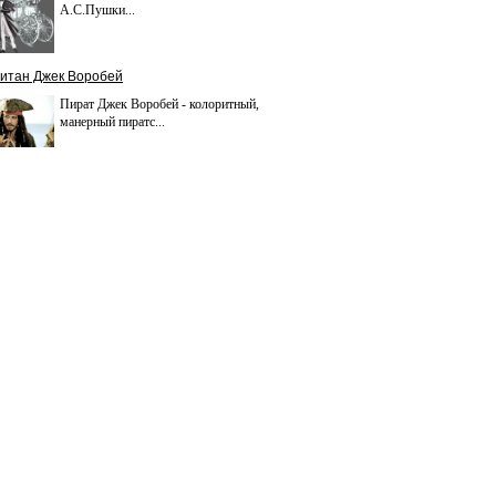
А.С.Пушки...
итан Джек Воробей
Пират Джек Воробей - колоритный,
манерный пиратс...