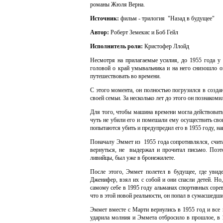
романы Жюля Верна.
Источник:
фильм - трилогия "Назад в будущее"
Автор:
Роберт Земекис и Боб Гейл
Исполнитель роли:
Кристофер Ллойд
Несмотря на прилагаемые усилия, до 1955 года у 
головой о край умывальника и на него снизошло о
путешествовать во времени.
С этого момента, он полностью погрузился в создан
своей семьи. За несколько лет до этого он познак
Для того, чтобы машина времени могла действовать
чуть не убили его и помешали ему осуществить св
попытаются убить и предупредил его в 1955 году, на
Поначалу Эммет из 1955 года сопротивлялся, счита
вернуться, не выдержал и прочитал письмо. Поэто
ливийцы, был уже в бронежилете.
После этого, Эммет полетел в будущее, где увид
Дженифер, взял их с собой и они спасли детей. Н
самому себе в 1995 году альманах спортивных соре
что в этой новой реальности, он попал в сумасшедш
Эммет вместе с Марти вернулись в 1955 год и все
ударила молния и Эммета отбросило в прошлое, в 