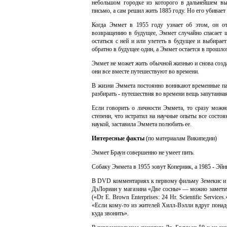
небольшом городке из которого в дальнейшем в
письмо, а сам решил жить 1885 году. Но его убивае
Когда Эммет в 1955 году узнает об этом, он о
возвращению в будущее, Эммет случайно спасает 
остаться с ней и или улететь в будущее и выбирае
обратно в будущее один, а Эммет остается в прошлом
Эммет не может жить обычной жизнью и снова созда
они все вместе путешествуют во времени.
В жизни Эммета постоянно воникают временные па
разбирать - путешествия во времени вещь запутанная
Если говорить о личности Эммета, то сразу можн
степени, что истратил на научные опыты все состоян
наукой, заставила Эммета полюбить ее.
Интересные факты
(по материалам Википедии)
Эммет Браун совершенно не умеет пить.
Собаку Эммета в 1955 зовут Коперник, а 1985 - Эйн
В DVD комментариях к первому фильму Земекис и Ге
ДэЛориан у магазина «Две сосны» — можно заметит
(«Dr E. Brown Enterprises: 24 Hr. Scientific Servic
«Если кому-то из жителей Хилл-Вэлли вдруг пона
куда звонить».