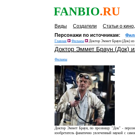
FANBIO
.RU
Виды
Создатели
Статьи о кино,
Персонажи по источникам:
Фил
Главная
Фильмы
Доктор Эммет Браун (Док) из 
Доктор Эммет Браун (Док) и
Фильмы
Доктор Эммет Браун, по прозвищу "Док" - персон
изобретатель фанатично увлеченный наукой с сам