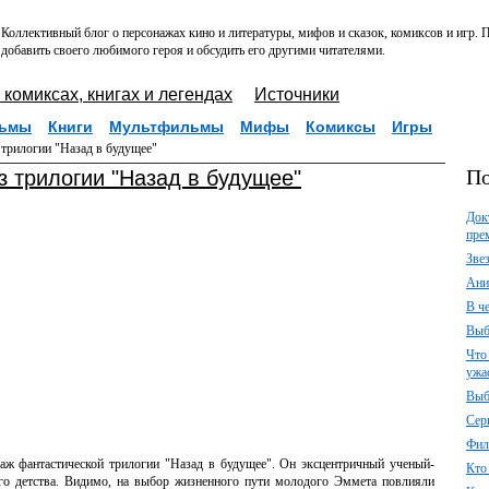
Коллективный блог о персонажах кино и литературы, мифов и сказок, комиксов и игр.
добавить своего любимого героя и обсудить его другими читателями.
 комиксах, книгах и легендах
Источники
ьмы
Книги
Мультфильмы
Мифы
Комиксы
Игры
трилогии "Назад в будущее"
По
з трилогии "Назад в будущее"
Док
пре
Зве
Ани
В ч
Выб
Что
ужа
Выб
Сер
Фил
аж фантастической трилогии "Назад в будущее". Он эксцентричный ученый-
Кто
ого детства. Видимо, на выбор жизненного пути молодого Эммета повлияли