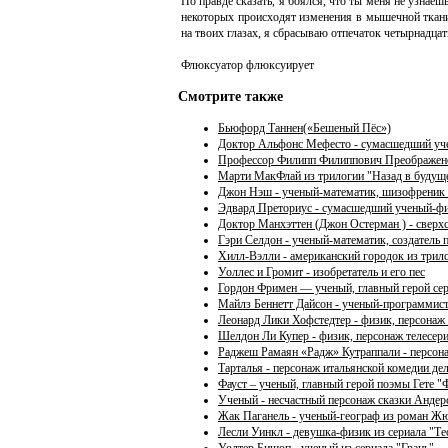
По правде сказать, я боялся, что ты меня не узнае
некоторых происходят изменения в мышечной ткани,
на твоих глазах, я сбрасываю отпечаток четырнадца
Флюксуатор флюксуирует
Смотрите также
Бьюфорд Таннен(«Бешеный Пёс»)
Доктор Альфонс Мефесто - сумасшедший уч
Профессор Филипп Филиппович Преображенск
Марти МакФлай из трилогии "Назад в будущ
Джон Нэш - ученый-математик, шизофреник и
Эдвард Преториус - сумасшедший ученый-ф
Доктор Манхэттен (Джон Остерман ) - сверх
Гэри Селдон - ученый-математик, создатель
Хилл-Вэлли - американский городок из трил
Уоллес и Громит - изобретатель и его пес
Гордон Фримен — ученый, главный герой сери
Майлз Беннетт Дайсон - ученый-программист
Леонард Лики Хофстедтер - физик, персонаж
Шелдон Ли Купер - физик, персонаж телесер
Раджеш Рамаян «Радж» Кутраппали - персон
Тарталья - персонаж итальянской комедии дел
Фауст – ученый, главный герой поэмы Гете "
Ученый - несчастный персонаж сказки Андер
Жак Паганель - ученый-географ из роман Жю
Лесли Уинкл - девушка-физик из сериала "Т