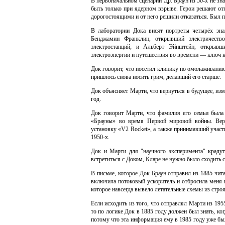
В первоначальном сценарии Др. Браун из 50-х не зна
быть только при ядерном взрыве. Герои решают от
дорогостоящими и от него решили отказаться. Был 
В лаборатории Дока висят портреты четырёх зн
Бенджамин Франклин, открывший электричество
электростанций; и Альберт Эйнштейн, открывш
электроэнергии и путешествия во времени — ключ 
Док говорит, что посетил клинику по омолаживанию
пришлось снова носить грим, делавший его старше.
Док объясняет Марти, что вернуться в будущее, из
год.
Док говорит Марти, что фамилия его семьи была 
«Брауны» во время Первой мировой войны. Вер
установку «V2 Rocket», а также принимавший участ
1950-х.
Док и Марти для "научного эксперимента" крадут
встретиться с Доком, Кларе не нужно было сходить с
В письме, которое Док Браун отправил из 1885 чит
включила потоковый ускоритель и отбросила меня в
которое навсегда вывело летательные схемы из строя
Если исходить из того, что отправлял Марти из 195
то по логике Док в 1885 году должен был знать, ког
потому что эта информация ему в 1985 году уже был