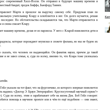
ырос современный Хилл-Вэлли. Он отправил в будущее машину времени и
т местный бандит, предок Биффа, Бьюфорд Таннен.
тправляет Марти в прошлое на выручку самому себе. Придумав план по
школьную учительницу Клару и влюбляется в нее. Он долго мучается, решая
Кап
т последнее. Но обстоятельства складываются так, что Марти отправляется в
 и снова спасает Клару.
ет машину времени, делая ее из паровоза. У него с Кларой появляются дети и
радоксы, которые порождают неувязки в сюжете фильма, но мы не будем их
.
о сказать, что человек он выдающийся. Он фанатик науки, причем до такой
ие и не завел семьи, и, судя по всему, именно то, что Клара тоже увлекалась
штейн.
йл указали на тот факт, что на фургончике, из которого впервые появляется
ь надпись «Доктор Э. Браун Энтерпрайзес: Круглосуточный научный сервис!»
es.»). Судя по всему, этим и зарабатывает себе на жизнь Док. Боб Гейл говорит:
добится помощь в научном проекте или в чём-то ещё подобном — они знают,