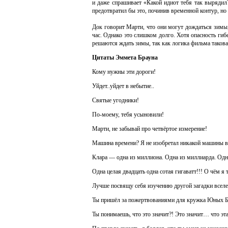
и даже спрашивает «Какой идиот тебя так вырядил?
предотвратил бы это, починив временной контур, но 
Док говорит Марти, что они могут дождаться зимы,
час. Однако это слишком долго. Хотя опасность гиб
решаются ждать зимы, так как логика фильма такова
Цитаты Эммета Брауна
Кому нужны эти дороги!
Уйдет..уйдет в небытие..
Святые угодники!
По-моему, тебя усыновили!
Марти, не забывай про четвёртое измерение!
Машина времени? Я не изобретал никакой машины 
Клара — одна из миллиона. Одна из миллиарда. Одна
Одна целая двадцать одна сотая гигаватт!!! О чём я 
Лучше посвящу себя изучению другой загадки все
Ты пришёл за пожертвованиями для кружка Юных 
Ты понимаешь, что это значит?! Это значит… что эт