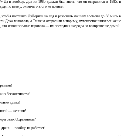
» Да и вообще, Док из 1985 должен был знать, что он отправится в 1885, и
судя по всему, он ничего этого не помнил.
 чтобы поставить ДэЛориан на лёд и разогнать машину времени до 88 миль в
ели Дока миновала, а Таннена отправили в тюрьму, путешественники всё же не
, что использование паровоза — их последняя надежда на возвращение домой.
времени!
 из бесконечности!
только думал!
ленной — женщин!
Береговых Охранников?
а дрянь… вообще не работает!