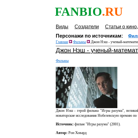
FANBIO
.RU
Виды
Создатели
Статьи о кино,
Персонажи по источникам:
Фил
Главная
Фильмы
Джон Нэш - ученый-математик
Джон Нэш - ученый-математ
Фильмы
Джон Нэш - герой фильма "Игры разума", великий
новаторские исследования Нобелевскую премию по 
Источник:
фильм "Игры разума" (2001).
Автор:
Рон Ховард