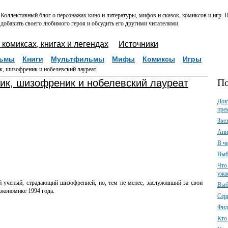
Коллективный блог о персонажах кино и литературы, мифов и сказок, комиксов и игр.
добавить своего любимого героя и обсудить его другими читателями.
 комиксах, книгах и легендах
Источники
ьмы
Книги
Мультфильмы
Мифы
Комиксы
Игры
, шизофреник и нобелевский лауреат
По
ик, шизофреник и нобелевский лауреат
Док
пре
Зве
Ани
В ч
Выб
Что
ужа
 ученый, страдающий шизофренией, но, тем не менее, заслуживший за свои
Выб
экономике 1994 года.
Сер
Фил
Кто