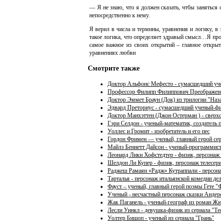
— Я не знаю, что я должен сказать, чтбы заняться 
непосредственно к нему.
Я верил в числа и термины, уравнения и логику, 
такое логика, что определяет здравый смысл…Я про
самое важное из своих открытий – главное откры
уравнениях любви
Смотрите также
Доктор Альфонс Мефесто - сумасшедший уч
Профессор Филипп Филиппович Преображенск
Доктор Эммет Браун (Док) из трилогии "Наз
Эдвард Преториус - сумасшедший ученый-ф
Доктор Манхэттен (Джон Остерман ) - сверх
Гэри Селдон - ученый-математик, создатель
Уоллес и Громит - изобретатель и его пес
Гордон Фримен — ученый, главный герой сери
Майлз Беннетт Дайсон - ученый-программист
Леонард Лики Хофстедтер - физик, персонаж
Шелдон Ли Купер - физик, персонаж телесер
Раджеш Рамаян «Радж» Кутраппали - персон
Тарталья - персонаж итальянской комедии дел
Фауст – ученый, главный герой поэмы Гете "
Ученый - несчастный персонаж сказки Андер
Жак Паганель - ученый-географ из роман Жю
Лесли Уинкл - девушка-физик из сериала "Т
Уолтер Бишоп - ученый из сериала "Грань"