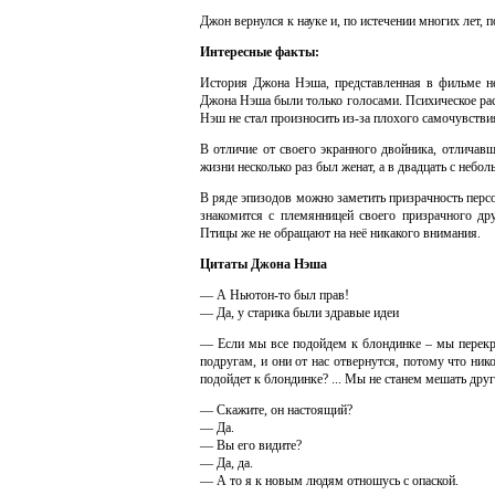
Джон вернулся к науке и, по истечении многих лет,
Интересные факты:
История Джона Нэша, представленная в фильме не
Джона Нэша были только голосами. Психическое рас
Нэш не стал произносить из-за плохого самочувстви
В отличие от своего экранного двойника, отличав
жизни несколько раз был женат, а в двадцать с небо
В ряде эпизодов можно заметить призрачность перс
знакомится с племянницей своего призрачного дру
Птицы же не обращают на неё никакого внимания.
Цитаты Джона Нэша
— А Ньютон-то был прав!
— Да, у старика были здравые идеи
— Если мы все подойдем к блондинке – мы перекро
подругам, и они от нас отвернутся, потому что ник
подойдет к блондинке? ... Мы не станем мешать друг
— Скажите, он настоящий?
— Да.
— Вы его видите?
— Да, да.
— А то я к новым людям отношусь с опаской.