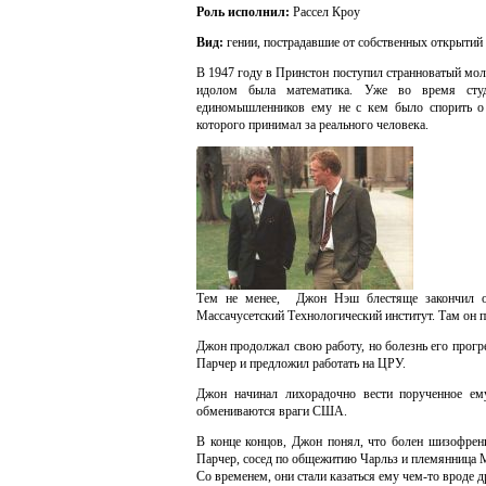
Роль исполнил:
Рассел Кроу
Вид:
гении, пострадавшие от собственных открытий
В 1947 году в Принстон поступил странноватый мо
идолом была математика. Уже во время студе
единомышленников ему не с кем было спорить о 
которого принимал за реального человека.
Тем не менее, Джон Нэш блестяще закончил о
Массачусетский Технологический институт. Там он 
Джон продолжал свою работу, но болезнь его прогр
Парчер и предложил работать на ЦРУ.
Джон начинал лихорадочно вести порученное е
обмениваются враги США.
В конце концов, Джон понял, что болен шизофрен
Парчер, сосед по общежитию Чарльз и племянница М
Со временем, они стали казаться ему чем-то вроде д