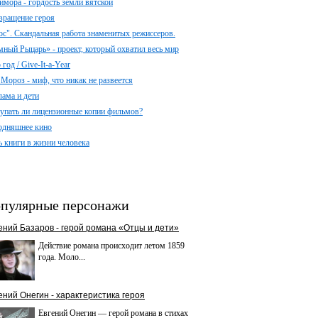
имора - гордость земли вятской
вращение героя
ос". Скандальная работа знаменитых режиссеров.
мный Рыцарь» - проект, который охватил весь мир
год / Give-It-a-Year
 Мороз - миф, что никак не развеется
лама и дети
упать ли лицензионные копии фильмов?
одняшнее кино
ь книги в жизни человека
пулярные персонажи
ений Базаров - герой романа «Отцы и дети»
Действие романа происходит летом 1859
года. Моло...
ений Онегин - характеристика героя
Евгений Онегин — герой романа в стихах