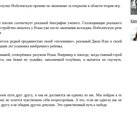
 получил Нобелевскую премию по экономике за открытия в области теории игр.
Кап
 вполне соответвует реальной биографии ученого. Галлюцинации реального
стройство началось у Нэша уже после окончания колледжа. Нобелевскую речь
я.
шегося редкой преданностью своей «половинке», реальный Джон Нэш в своей
льшим лет усыновил внебрачного ребенка.
онажей, сотворённых разумом Нэша. Например в эпизоде, когда главный герой
га, она бежит по лужайке, заполненной голубями, и пытается их спугнуть.
ем пути друг другу, и она не достанется ни одному из нас. Мы пойдем к ее
ому не хочется чувствовать себя второсортным. А что, если ни один из нас не
 другу и не обидим других девушек. Это единственный путь к победе.