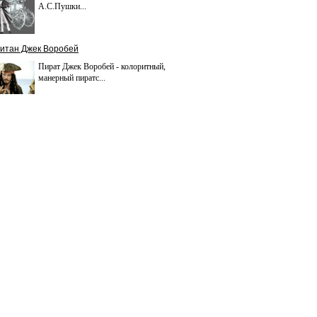
А.С.Пушки...
итан Джек Воробей
Пират Джек Воробей - колоритный,
манерный пиратс...