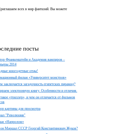
 Приглашаем всех в мир фантазий. Вы можете
следние посты
тор Франкенштейн и Академия вампиров –
мьеры 2014
здные многодетные отцы!
мационный фильм «Университет монстров»
ем заключается загадочность египетских пирамид?
ираем электронную книгу. Особенности и отличия.
 такое «триллер», и чем он отличается от фильмов
сов
ор картины для просмотра
иал "Революция"
ьм «Напролом»
 он Маршал СССР Георгий Константинович Жуков?