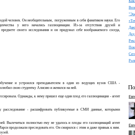
Кик
Воз
"Эр
лодой человек. Он необщительным, погруженным в себя фанатиком науки. Его
«Те
нчества у него начались галлюцинации. Из-за отсутствия друзей и
Даю 
предмете своего исследования и он придумал себе воображаемого соседа,
Дед
Рек
Пок
Сег
Рол
бучение и устроился преподавателем в один из ведущих вузов США -
По
полюбил свою студентку Алисию и женился на ней.
ессировала. Однажды, к нему пришел еще один плод его галлюцинации - агент
Евг
му расследование - расшифровать публикуемые в СМИ данные, которыми
ией. Вылечиться полностью ему не удалось и плоды его галлюцинаций агент
Евг
арси продолжали преследовать его. Он смирился с этим и даже привык к ним.
рузей.