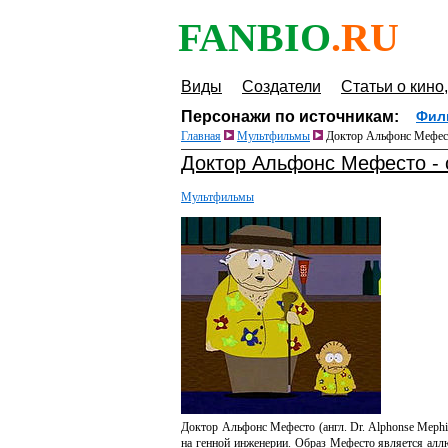
FANBIO
.RU
Виды
Создатели
Статьи о кино,
Персонажи по источникам:
Фил
Главная
Мультфильмы
Доктор Альфонс Мефест
Доктор Альфонс Мефесто -
Мультфильмы
Доктор Альфонс Мефесто (англ. Dr. Alphonse Mep
на генной инженерии. Образ Мефесто является ал