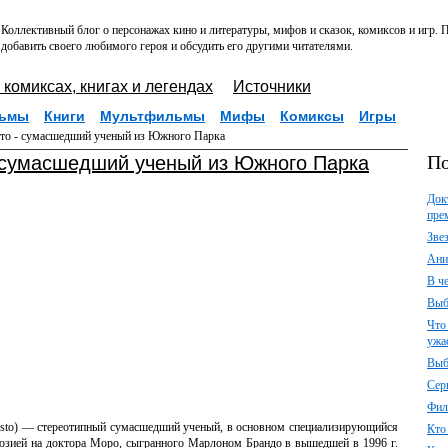
Коллективный блог о персонажах кино и литературы, мифов и сказок, комиксов и игр.
добавить своего любимого героя и обсудить его другими читателями.
 комиксах, книгах и легендах
Источники
ьмы
Книги
Мультфильмы
Мифы
Комиксы
Игры
о - сумасшедший ученый из Южного Парка
По
 сумасшедший ученый из Южного Парка
Док
пре
Зве
Ани
В ч
Выб
Что
ужа
Выб
Сер
Фил
histo) — стереотипный сумасшедший ученый, в основном специализирующийся
Кто
люзией на доктора Моро, сыгранного Марлоном Брандо в вышедшей в 1996 г.