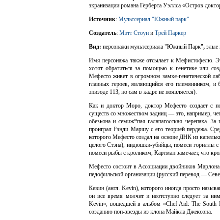
экранизации романа Герберта Уэллса «Остров докто
Источник
:
Мультсериал "Южный парк"
Создатель
:
Мэтт Стоун
и
Трей Паркер
Вид:
персонажи мультсериала "Южный Парк"
,
злые 
Имя персонажа также отсылает к Мефистофелю. Эт
хотят обратиться за помощью к генетике или созд
Мефесто живет в огромном замке-генетической лаб
главных героев, являющийся его племянником, и б
эпизоде 113, но сам в кадре не появляется).
Как и доктор Моро, доктор Мефесто создает с п
существ со множеством задниц — это, например, че
обезьяна и семиж*пая галапагосская черепаха. 
проиграл Рэнди Маршу с его теорией пердежа. Ср
которого Мефесто создал на основе ДНК из капельк
целого Стэна), индюшки-убийцы, помеси гориллы с 
помеси рыбы с кроликом, Картман замечает, что кр
Мефесто состоит в Ассоциации двойников Марлона
педофильской организации (русский перевод — Севе
Кевин (англ. Kevin), которого иногда просто назы
он все время молчит и неотступно следует за ни
Kevin», вошедшей в альбом «Chef Aid: The South P
созданию поп-звезды из клона Майкла Джексона.