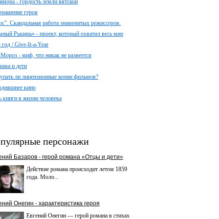
имора - гордость земли вятской
вращение героя
ос". Скандальная работа знаменитых режиссеров.
мный Рыцарь» - проект, который охватил весь мир
год / Give-It-a-Year
 Мороз - миф, что никак не развеется
лама и дети
упать ли лицензионные копии фильмов?
одняшнее кино
ь книги в жизни человека
пулярные персонажи
ений Базаров - герой романа «Отцы и дети»
Действие романа происходит летом 1859
года. Моло...
ений Онегин - характеристика героя
Евгений Онегин — герой романа в стихах