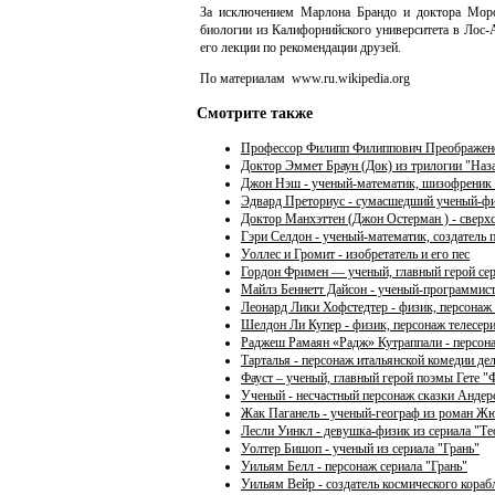
За исключением Марлона Брандо и доктора Моро
биологии из Калифорнийского университета в Лос
его лекции по рекомендации друзей.
По материалам www.ru.wikipedia.org
Смотрите также
Профессор Филипп Филиппович Преображенск
Доктор Эммет Браун (Док) из трилогии "Наз
Джон Нэш - ученый-математик, шизофреник и
Эдвард Преториус - сумасшедший ученый-ф
Доктор Манхэттен (Джон Остерман ) - сверх
Гэри Селдон - ученый-математик, создатель
Уоллес и Громит - изобретатель и его пес
Гордон Фримен — ученый, главный герой сери
Майлз Беннетт Дайсон - ученый-программист
Леонард Лики Хофстедтер - физик, персонаж
Шелдон Ли Купер - физик, персонаж телесер
Раджеш Рамаян «Радж» Кутраппали - персон
Тарталья - персонаж итальянской комедии дел
Фауст – ученый, главный герой поэмы Гете "
Ученый - несчастный персонаж сказки Андер
Жак Паганель - ученый-географ из роман Жю
Лесли Уинкл - девушка-физик из сериала "Т
Уолтер Бишоп - ученый из сериала "Грань"
Уильям Белл - персонаж сериала "Грань"
Уильям Вейр - создатель космического кора