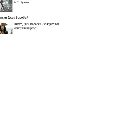
А.С.Пушки...
итан Джек Воробей
Пират Джек Воробей - колоритный,
манерный пиратс...