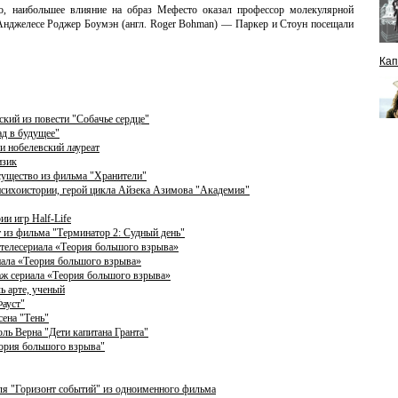
, наибольшее влияние на образ Мефесто оказал профессор молекулярной
-Анджелесе Роджер Боумэн (англ. Roger Bohman) — Паркер и Стоун посещали
Кап
ий из повести "Собачье сердце"
ад в будущее"
 нобелевский лауреат
изик
существо из фильма "Хранители"
 психоистории, герой цикла Айзека Азимова "Академия"
и игр Half-Life
 из фильма "Терминатор 2: Судный день"
 телесериала «Теория большого взрыва»
иала «Теория большого взрыва»
аж сериала «Теория большого взрыва»
ь арте, ученый
Фауст"
сена "Тень"
ль Верна "Дети капитана Гранта"
еория большого взрыва"
бля "Горизонт событий" из одноименного фильма