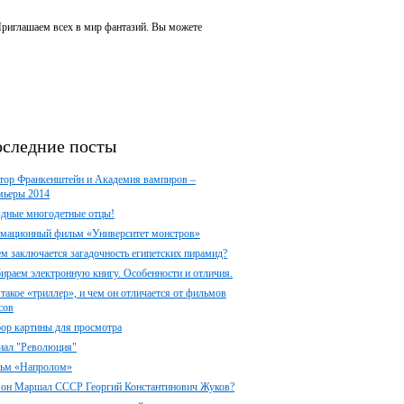
 Приглашаем всех в мир фантазий. Вы можете
следние посты
тор Франкенштейн и Академия вампиров –
мьеры 2014
здные многодетные отцы!
мационный фильм «Университет монстров»
ем заключается загадочность египетских пирамид?
ираем электронную книгу. Особенности и отличия.
 такое «триллер», и чем он отличается от фильмов
сов
ор картины для просмотра
иал "Революция"
ьм «Напролом»
 он Маршал СССР Георгий Константинович Жуков?