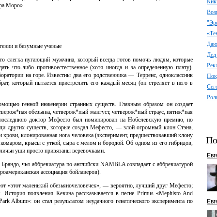
Кик
ра Моро».
Воз
"Эр
«Те
Даю 
гении и безумные ученые
Дед
о слегка пугающий мужчина, который всегда готов помочь людям, которые
Рек
ать что-либо противоестественное (хотя иногда и за определенную плату).
оратории на горе. Известны два его родственника — Терренс, одноклассник
Пок
рат, который пытается пристрелить его каждый месяц (он стреляет в него в
Сег
Рол
омощью генной инженерии странных существ. Главным образом он создает
тверож*пая обезьяна, четверож*пый мангуст, четверож*пый страус, пятиж*пая
За последнюю доктор Мефесто был номинирован на Нобелевскую премию, но
еди других существ, которые создал Мефесто, — злой огромный клон Стэна,
и крови, клонированная нога человека (эксперимент, предшествовавший клону
По
комаром, крысы с уткой, сыра с мелом и бородой. Об одном из его гибридов,
оличьи уши просто привязаны веревочками.
Евг
 Брандо, чья аббревиатура по-английски NAMBLA совпадает с аббревиатурой
роамериканская ассоциация бойлаверов).
вают «этот маленький обезьяночеловечек», — вероятно, лучший друг Мефесто;
м. История появления Кевина рассказывается в песне Primus «Mephisto And
ark Album»: он стал результатом неудачного генетического эксперимента по
Евг