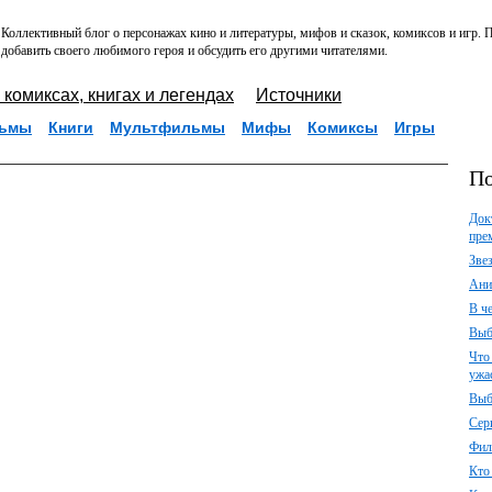
Коллективный блог о персонажах кино и литературы, мифов и сказок, комиксов и игр.
добавить своего любимого героя и обсудить его другими читателями.
 комиксах, книгах и легендах
Источники
ьмы
Книги
Мультфильмы
Мифы
Комиксы
Игры
По
Док
пре
Зве
Ани
В ч
Выб
Что
ужа
Выб
Сер
Фил
Кто