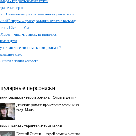
имора - гордость земли вятской
вращение героя
ос". Скандальная работа знаменитых режиссеров.
мный Рыцарь» - проект, который охватил весь мир
год / Give-It-a-Year
 Мороз - миф, что никак не развеется
лама и дети
упать ли лицензионные копии фильмов?
одняшнее кино
ь книги в жизни человека
пулярные персонажи
ений Базаров - герой романа «Отцы и дети»
Действие романа происходит летом 1859
года. Моло...
ений Онегин - характеристика героя
Евгений Онегин — герой романа в стихах