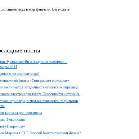
 Приглашаем всех в мир фантазий. Вы можете
следние посты
тор Франкенштейн и Академия вампиров –
мьеры 2014
здные многодетные отцы!
мационный фильм «Университет монстров»
ем заключается загадочность египетских пирамид?
ираем электронную книгу. Особенности и отличия.
 такое «триллер», и чем он отличается от фильмов
сов
ор картины для просмотра
иал "Революция"
ьм «Напролом»
 он Маршал СССР Георгий Константинович Жуков?