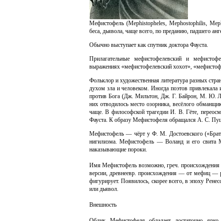
Мефистофель (Mephistopheles, Mephostophilis, Mep
беса, дьявола, чаще всего, по преданию, падшего анг
Обычно выступает как спутник доктора Фауста.
Прилагательные мефистофелевский и мефистоф
выражениях «мефистофелевский хохот», «мефистоф
Фольклор и художественная литература разных стр
духом зла и человеком. Иногда поэтов привлекала 
против Бога (Дж. Мильтон, Дж. Г. Байрон, М. Ю. 
них отводилось место озорника, весёлого обманщи
чаще. В философской трагедии И. В. Гёте, перео
Фауста. К образу Мефистофеля обращался А. С. Пу
Мефистофель — чёрт у Ф. М. Достоевского («Брат
нигилизма. Мефистофель — Воланд и его свита М
наказывающие пороки.
Имя Мефистофель возможно, греч. происхождения —
версии, древнеевр. происхождения — от мефиц — 
фигурирует. Появилось, скорее всего, в эпоху Ренес
или дьявол.
Внешность
Облик Мефистофеля обладает достаточно ярко