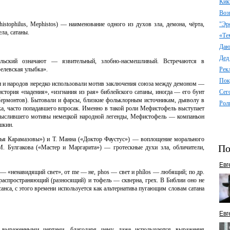
Кик
Воз
histophilus, Mephistos) — наименование одного из духов зла, демона, чёрта,
"Эр
ела, сатаны.
«Те
Даю 
Дед
ельский означают — язвительный, злобно-насмешливый. Встречаются в
елевская улыбка».
Рек
Пок
ан и народов нередко использовали мотив заключения союза между демоном —
история «падения», «изгнания из рая» библейского сатаны, иногда — его бунт
Сег
Лермонтов). Бытовали и фарсы, близкие фольклорным источникам, дьяволу в
Рол
ка, часто попадавшего впросак. Именно в такой роли Мефистофель выступает
смыслившего мотивы немецкой народной легенды, Мефистофель — компаньон
шкин.
ья Карамазовы») и Т. Манна («Доктор Фаустус») — воплощение морального
По
. Булгакова («Мастер и Маргарита») — гротескные духи зла, обличители,
Евг
 «ненавидящий свет», от me — не, phos — свет и phílos — любящий; по др.
распространяющий (разносящий) и тофель — скверна, грех. В Библии оно не
санса, с этого времени используется как альтернатива пугающим словам сатана
Евг
 выраженными чертами, благодаря чему даже используются выражения