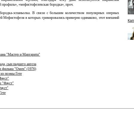
 профиль», «мефистофелевская бородка», проч.
 бородка-эспаньолка. В связи с большим количеством популярных оперных
олей Мефистофеля в которых гримировались примерно одинаково, этот внешний
Кап
мана "Мастер и Маргарита"
ада, сын падшего ангела
з фильма "Омен" (1976)
 из поэмы Гете
Фауст"
е "Фауст"
Фауст"
Гете