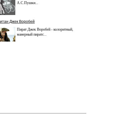
А.С.Пушки...
итан Джек Воробей
Пират Джек Воробей - колоритный,
манерный пиратс...