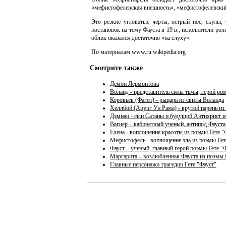
«мефистофелевская внешность», «мефистофелевский
Это резкие угловатые черты, острый нос, скулы,
постановок на тему Фауста в 19 в., исполнители р
облик оказался достаточно «на слуху».
По материалам www.ru.wikipedia.org
Смотрите также
Демон Лермонтова
Воланд - представитель силы тьмы, герой ро
Коровьев (Фагот) - рыцарь из свиты Воланда
Хеллбой (Анунг Ун Рама) - крутой парень из 
Дэмиан - сын Сатаны и будущий Антихрист и
Вагнер – кабинетный ученый, антипод Фауста
Елена - воплощение красоты из поэмы Гете "
Мефистофель - воплощение зла из поэмы Гет
Фауст – ученый, главный герой поэмы Гете "
Маргарита – возлюбленная Фауста из поэмы 
Главные персонажи трагедии Гете "Фауст"