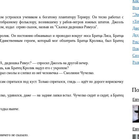
Кик
Воз
"Эр
ом устроился учеником к богатому плантатору Тернеру. Он тесно работал с
«Те
оеобразному фольклору, возникшему у рабов-негров южных штатов. Джоэль
ком, издал серию сказок, назвав их "Сказки дядюшки Римуса".
Даю 
Дед
ролик. Он постоянно обманывал и проводил вокруг носа Братца Лиса, Братца
Единственным героем, который мог обхитрить Братца Кролика, был Братец
Рек
Пок
Сег
Рол
 А, дядюшка Римус? — спросил Джоэль на другой вечер.
ь, как Братец Кролик надул его с укропом?
абрал смолы и слепил из неё человечка — Смоляное Чучелко.
сам спрятался под куст. Только спрятался, глядь — идёт по дороге вприскочку
По
ко, удивился, даже — на задние лапки встал. Чучелко сидит и сидит, а Братец
Евг
одка нынче.
Евг
ничего не сказало.