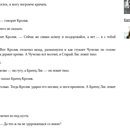
глох, я могу погромче кричать.
Кап
! — говорит Кролик.
чего не сказало.
рит Кролик. — Сейчас же сними шляпу и поздоровайся, а нет — я с тобой
Вот Кролик отскочил назад, размахнулся и как стукнет Чучелко по голове
а держит крепко. А Чучелко всё молчит, и Старый Лис лежит тихо.
к.
елко — ни гугу, а Братец Лис — он лежит тихо.
 сказал Братец Кролик.
только. Тогда Кролик ударил его ногами, и ноги прилипли. А Братец Лис лежит
кочил из-под куста.
— Да что ж ты не здороваешься со мною?