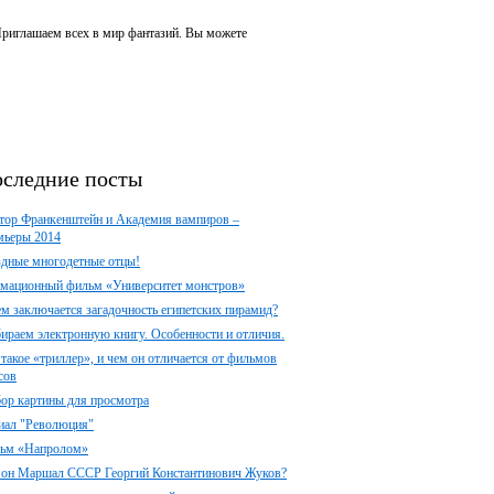
 Приглашаем всех в мир фантазий. Вы можете
следние посты
тор Франкенштейн и Академия вампиров –
мьеры 2014
здные многодетные отцы!
мационный фильм «Университет монстров»
ем заключается загадочность египетских пирамид?
ираем электронную книгу. Особенности и отличия.
 такое «триллер», и чем он отличается от фильмов
сов
ор картины для просмотра
иал "Революция"
ьм «Напролом»
 он Маршал СССР Георгий Константинович Жуков?