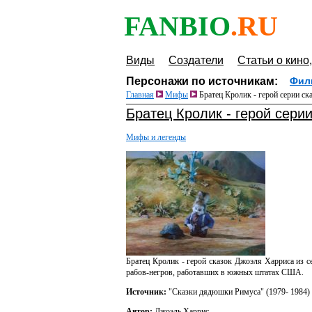
FANBIO
.RU
Виды
Создатели
Статьи о кино,
Персонажи по источникам:
Фил
Главная
Мифы
Братец Кролик - герой серии с
Братец Кролик - герой сери
Мифы и легенды
Братец Кролик - герой сказок Джоэля Харриса из
рабов-негров, работавших в южных штатах США.
Источник:
"Сказки дядюшки Римуса" (1979- 1984)
Автор:
Джоэль Харрис