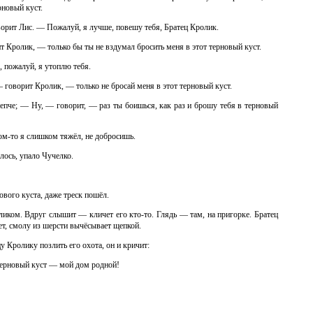
рновый куст.
орит Лис. — Пожалуй, я лучше, повешу тебя, Братец Кролик.
 Кролик, — только бы ты не вздумал бросить меня в этот терновый куст.
, пожалуй, я утоплю тебя.
— говорит Кролик, — только не бросай меня в этот терновый куст.
епче; — Ну, — говорит, — раз ты боишься, как раз и брошу тебя в терновый
м-то я слишком тяжёл, не добросишь.
лось, упало Чучелко.
ового куста, даже треск пошёл.
оликом. Вдруг слышит — кличет его кто-то. Глядь — там, на пригорке. Братец
ет, смолу из шерсти вычёсывает щепкой.
у Кролику позлить его охота, он и кричит:
Терновый куст — мой дом родной!