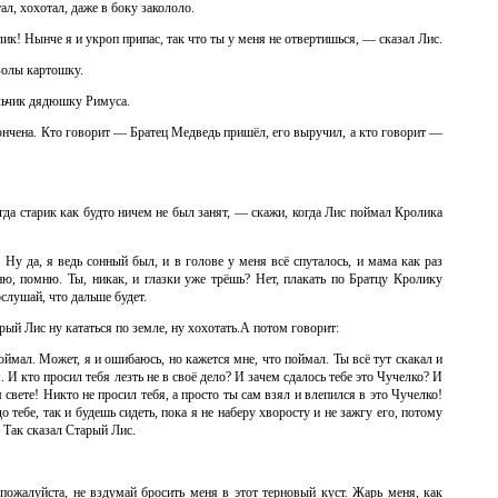
л, хохотал, даже в боку закололо.
ик! Нынче я и укроп припас, так что ты у меня не отвертишься, — сказал Лис.
золы картошку.
льчик дядюшку Римуса.
кончена. Кто говорит — Братец Медведь пришёл, его выручил, а кто говорит —
а старик как будто ничем не был занят, — скажи, когда Лис поймал Кролика
 Ну да, я ведь сонный был, и в голове у меня всё спуталось, и мама как раз
ю, помню. Ты, никак, и глазки уже трёшь? Нет, плакать по Братцу Кролику
слушай, что дальше будет.
рый Лис ну кататься по земле, ну хохотать.А потом говорит:
оймал. Может, я и ошибаюсь, но кажется мне, что поймал. Ты всё тут скакал и
 И кто просил тебя лезть не в своё дело? И зачем сдалось тебе это Чучелко? И
 свете! Никто не просил тебя, а просто ты сам взял и влепился в это Чучелко!
о тебе, так и будешь сидеть, пока я не наберу хворосту и не зажгу его, потому
. Так сказал Старый Лис.
пожалуйста, не вздумай бросить меня в этот терновый куст. Жарь меня, как