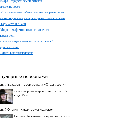
имора - гордость земли вятской
вращение героя
ос". Скандальная работа знаменитых режиссеров.
мный Рыцарь» - проект, который охватил весь мир
год / Give-It-a-Year
 Мороз - миф, что никак не развеется
лама и дети
упать ли лицензионные копии фильмов?
одняшнее кино
ь книги в жизни человека
пулярные персонажи
ений Базаров - герой романа «Отцы и дети»
Действие романа происходит летом 1859
года. Моло...
ений Онегин - характеристика героя
Евгений Онегин — герой романа в стихах