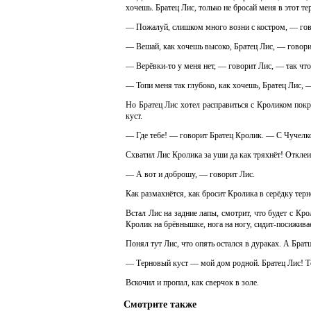
хочешь. Братец Лис, только не бросай меня в этот те
— Пожалуй, слишком много возни с костром, — гов
— Вешай, как хочешь высоко, Братец Лис, — говорит
— Верёвки-то у меня нет, — говорит Лис, — так что
— Топи меня так глубоко, как хочешь, Братец Лис, 
Но Братец Лис хотел расправиться с Кроликом покр
куст.
— Где тебе! — говорит Братец Кролик. — С Чучелко
Схватил Лис Кролика за уши да как тряхнёт! Отклеи
— А вот и доброшу, — говорит Лис.
Как размахнётся, как бросит Кролика в серёдку терн
Встал Лис на задние лапы, смотрит, что будет с Кр
Кролик на брёвнышке, нога на ногу, сидит-посижива
Понял тут Лис, что опять остался в дураках. А Братц
— Терновый куст — мой дом родной. Братец Лис! 
Вскочил и пропал, как сверчок в золе.
Смотрите также