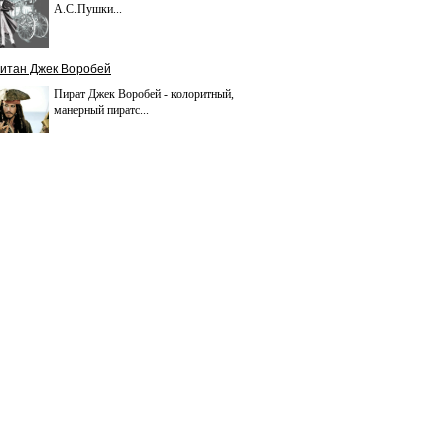
А.С.Пушки...
итан Джек Воробей
Пират Джек Воробей - колоритный,
манерный пиратс...