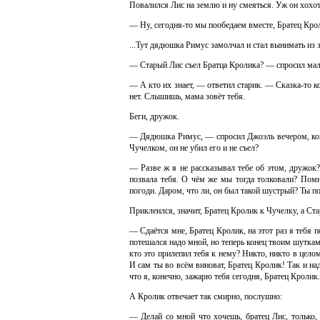
Повалился Лис на землю и ну смеяться. Уж он хохота
— Ну, сегодня-то мы пообедаем вместе, Братец Крол
...Тут дядюшка Римус замолчал и стал вынимать из 
— Старый Лис съел Братца Кролика? — спросил ма
— А кто их знает, — ответил старик. — Сказка-то 
нет. Слышишь, мама зовёт тебя.
Беги, дружок.
— Дядюшка Римус, — спросил Джоэль вечером, когд
Чучелком, он не убил его и не съел?
— Разве ж я не рассказывал тебе об этом, дружок?
позвала тебя. О чём же мы тогда толковали? Помн
погоди. Даром, что ли, он был такой шустрый? Ты по
Приклеился, значит, Братец Кролик к Чучелку, а Ста
— Сдаётся мне, Братец Кролик, на этот раз я тебя п
потешался надо мной, но теперь конец твоим шуткам.
кто это прилепил тебя к нему? Никто, никто в целом
И сам ты во всём виноват, Братец Кролик! Так и над
что я, конечно, зажарю тебя сегодня, Братец Кролик
А Кролик отвечает так смирно, послушно:
— Делай со мной что хочешь, братец Лис, только, 