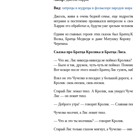
Вид:
хитрецы и мудрецы в фольклоре народов мира
Джоэль, живя в очень бедной семье, еще подростк
неграми и постепенно проникался интересом к св
Харрис его обработал и, будучи уже зрелым челове
Одним из главных героев этих сказок был Братец К
Волка, Братца Медведя и даже Матушку Корову. 
Черепаха.
Сказка про Братца Кролика и Братца Лиса.
— Что же, Лис никогда-никогда не поймал Кролика?
— Было и так, дружок, чуть-чуть не поймал. Помниш
Вот вскоре после этого пошёл Братец Лис гулять, н
Взял он это Чучелко и посадил у большой дороги, а 
Кролик: скок-поскок, скок-поскок.
Старый Лис лежал тихо. А Кролик, как увидел Чучел
Лис — он лежит тихо.
— Доброго утра! — говорит Кролик. — Славная пог
Чучелко молчит, а Лис лежит тихо.
— Что ж это ты молчишь? — говорит Кролик.
Старый Лис только глазом мигнул, а Чучелко — оно 