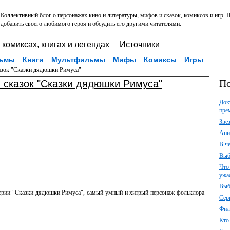
Коллективный блог о персонажах кино и литературы, мифов и сказок, комиксов и игр.
добавить своего любимого героя и обсудить его другими читателями.
 комиксах, книгах и легендах
Источники
ьмы
Книги
Мультфильмы
Мифы
Комиксы
Игры
казок "Сказки дядюшки Римуса"
По
и сказок "Сказки дядюшки Римуса"
Док
пре
Зве
Ани
В ч
Выб
Что
ужа
Выб
 серии "Сказки дядюшки Римуса", самый умный и хитрый персонаж фольклора
Сер
Фил
Кто