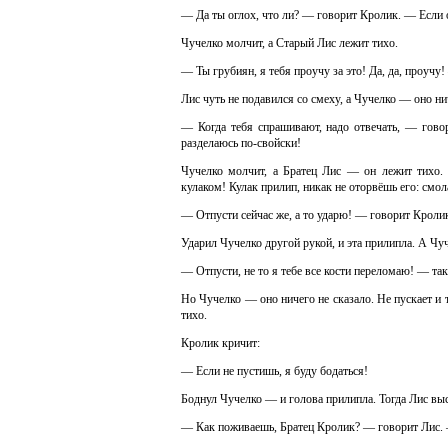
— Да ты оглох, что ли? — говорит Кролик. — Если о
Чучелко молчит, а Старый Лис лежит тихо.
— Ты грубиян, я тебя проучу за это! Да, да, проучу
Лис чуть не подавился со смеху, а Чучелко — оно ни
— Когда тебя спрашивают, надо отвечать, — гово
разделаюсь по-свойски!
Чучелко молчит, а Братец Лис — он лежит тихо. 
кулаком! Кулак прилип, никак не оторвёшь его: смол
— Отпусти сейчас же, а то ударю! — говорит Кроли
Ударил Чучелко другой рукой, и эта прилипла. А Чуч
— Отпусти, не то я тебе все кости переломаю! — так
Но Чучелко — оно ничего не сказало. Не пускает и 
тихо.
Кролик кричит:
— Если не пустишь, я буду бодаться!
Боднул Чучелко — и голова прилипла. Тогда Лис выс
— Как поживаешь, Братец Кролик? — говорит Лис. 