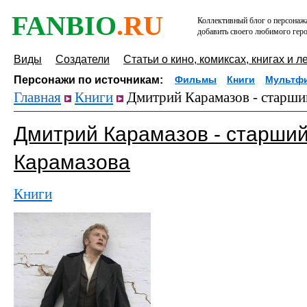
FANBIO
.RU
Коллективный блог о персонажа
добавить своего любимого геро
Виды
Создатели
Статьи о кино, комиксах, книгах и л
Персонажи по источникам:
Фильмы
Книги
Мультф
Главная
Книги
Дмитрий Карамазов - старши
Дмитрий Карамазов - старши
Карамазова
Книги