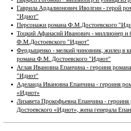
Гаврила Ардалионович Иволгин - герой ро
"Идиот"
Персонажи романа Ф.М.Достоевского "Ид
Тоцкий Афанасий Иванович - миллионер и б
Ф.М.Достоевского "Идиот"
Фердыщенко - мелкий чиновник, жилец в к
романа Ф.М. Достоевского "Идиот"
Аглая Ивановна Епанчина - героиня роман
"Идиот"
Аделаида Ивановна Епанчина - героиня ро
«Идиот»
Лизавета Прокофьевна Епанчина - героиня
Достоевского «Идиот», жена генерала Епа