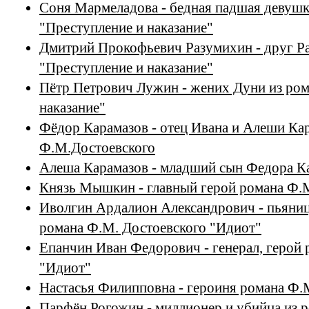
Соня Мармеладова - бедная падшая девушк
"Преступление и наказание"
Дмитрий Прокофьевич Разумихин - друг Ра
"Преступление и наказание"
Пётр Петрович Лужин - жених Дуни из ром
наказание"
Фёдор Карамазов - отец Ивана и Алеши Ка
Ф.М.Достоевского
Алеша Карамазов - младший сын Федора К
Князь Мышкин - главный герой романа Ф.
Иволгин Ардалион Александрович - пьяница
романа Ф.М. Достоевского "Идиот"
Епанчин Иван Федорович - генерал, герой
"Идиот"
Настасья Филипповна - героиня романа Ф.
Парфён Рогожин - миллионер и убийца из 