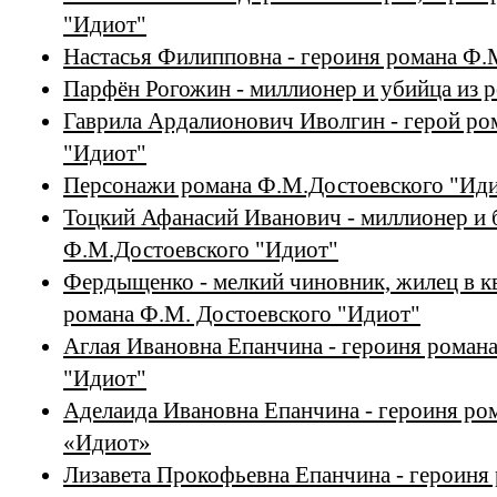
"Идиот"
Настасья Филипповна - героиня романа Ф.
Парфён Рогожин - миллионер и убийца из 
Гаврила Ардалионович Иволгин - герой ро
"Идиот"
Персонажи романа Ф.М.Достоевского "Ид
Тоцкий Афанасий Иванович - миллионер и б
Ф.М.Достоевского "Идиот"
Фердыщенко - мелкий чиновник, жилец в к
романа Ф.М. Достоевского "Идиот"
Аглая Ивановна Епанчина - героиня роман
"Идиот"
Аделаида Ивановна Епанчина - героиня ро
«Идиот»
Лизавета Прокофьевна Епанчина - героиня