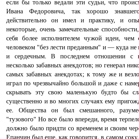
если бы только ведали эти судьи, что прои
Ивана Федоровича, так хорошо знавшег
действительно он имел и практику, и оп
некоторые, очень замечательные способности
себя более исполнителем чужой идеи, чем 
человеком "без лести преданным" и — куда не
и сердечным. В последнем отношении с 
несколько забавных анекдотов; но генерал нико
самых забавных анекдотах; к тому же и везло
играл по чрезвычайно большой и даже с намер
скрывать эту свою маленькую будто бы сл
существенно и во многих случаях ему пригож
ее. Общества он был смешанного, разумее
"тузового" Но все было впереди, время терпело
должно было придти со временем и своим чере
Епанчин был еще, как говорится, в самом соку,