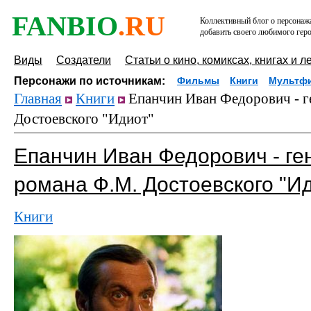
FANBIO
.RU
Коллективный блог о персонажа
добавить своего любимого геро
Виды
Создатели
Статьи о кино, комиксах, книгах и л
Персонажи по источникам:
Фильмы
Книги
Мультф
Главная
Книги
Епанчин Иван Федорович - ге
Достоевского "Идиот"
Епанчин Иван Федорович - ге
романа Ф.М. Достоевского "И
Книги