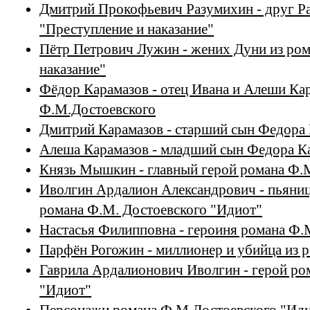
Дмитрий Прокофьевич Разумихин - друг Ра
"Преступление и наказание"
Пётр Петрович Лужин - жених Дуни из ром
наказание"
Фёдор Карамазов - отец Ивана и Алеши Ка
Ф.М.Достоевского
Дмитрий Карамазов - старший сын Федора
Алеша Карамазов - младший сын Федора К
Князь Мышкин - главный герой романа Ф.
Иволгин Ардалион Александрович - пьяница
романа Ф.М. Достоевского "Идиот"
Настасья Филипповна - героиня романа Ф.
Парфён Рогожин - миллионер и убийца из 
Гаврила Ардалионович Иволгин - герой ро
"Идиот"