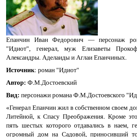
Епанчин Иван Федорович — персонаж ром
"Идиот", генерал, муж Елизаветы Проко
Александры. Аделаиды и Аглаи Епанчиных.
Источник
: роман "Идиот"
Автор:
Ф.М.Достоевский
Вид:
персонажи романа Ф.М.Достоевского "И
«Генерал Епанчин жил в собственном своем дом
Литейной, к Спасу Преображения. Кроме это
пять шестых которого отдавались в наем, г
огромный дом на Садовой, приносивший то