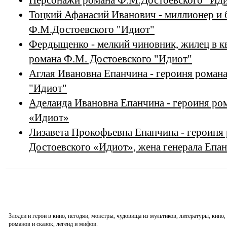
Персонажи романа Ф.М.Достоевского "Ид
Тоцкий Афанасий Иванович - миллионер и б
Ф.М.Достоевского "Идиот"
Фердыщенко - мелкий чиновник, жилец в к
романа Ф.М. Достоевского "Идиот"
Аглая Ивановна Епанчина - героиня роман
"Идиот"
Аделаида Ивановна Епанчина - героиня ро
«Идиот»
Лизавета Прокофьевна Епанчина - героиня
Достоевского «Идиот», жена генерала Епа
Злодеи и герои в кино, негодяи, монстры, чудовища из мультиков, литературы, кин
романов и сказок, легенд и мифов.