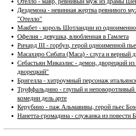
Отелло - мавр, ревнивый муж из драмы Ше
Дездемона - невинная жертва ревнивого м
"Отелло"
Макбет - король Шотландии из одноименн
Офелия - девушка, влюбленная в Гамлета
Ричард III - горбун, герой одноименной п
Масахиро Сибата (Маса) - слуга и верный 
Себастьян Микаэлис - демон, дворецкий и
дворецкий"
Бригелла - хитроумный персонаж итальянск
Труффальдино - глупый и неповоротливый
комедии дель арте
Керубино - паж Альмавивы, герой пьес Бо
Нанетта-громадина - служанка из повести Б