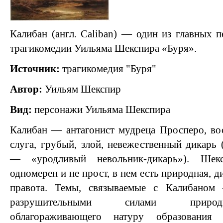
Калибан (англ. Caliban) — один из главных 
трагикомедии Уильяма Шекспира «Буря».
Источник:
трагикомедия "Буря"
Автор:
Уильям Шекспир
Вид:
персонажи Уильяма Шекспира
Калибан — антагонист мудреца Просперо, во
слуга, грубый, злой, невежественный дикарь 
— «уродливый невольник-дикарь»). Шек
одномерен и не прост, в нем есть природная, ди
правота. Темы, связываемые с Калибаном
разрушительными силами природы
облагораживающего натуру образования