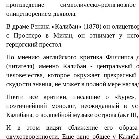
произведение символическо-религиоз
олицетворением дьявола.
В драме Ренана «Калибан» (1878) он олицетво
с Просперо в Милан, он отнимает у него
герцогский престол.
По мнению английского критика Филлипса д
(читателя) именно Калибан - центральный 
человечества, которое окружает прекрасный
скудости знания, не может в полной мере насла
Почти все критики, писавшие о «Буре»,
поэтичнейший монолог, неожиданный в уст
Калибана, о волшебной музыке острова (акт III, 
И в этом видят сближение его образа
одухотворённости. Ещё одно общее у Калибан