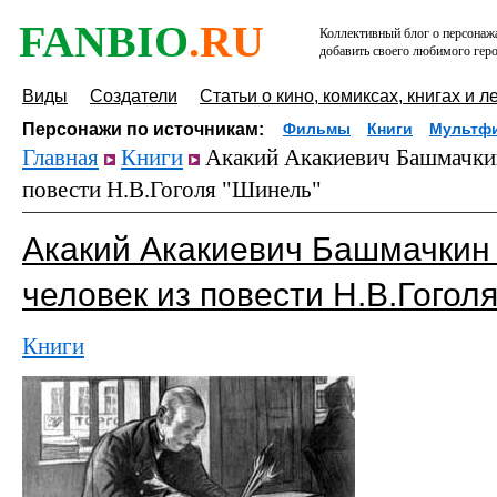
FANBIO
.RU
Коллективный блог о персонажа
добавить своего любимого геро
Виды
Создатели
Статьи о кино, комиксах, книгах и л
Персонажи по источникам:
Фильмы
Книги
Мультф
Главная
Книги
Акакий Акакиевич Башмачкин
повести Н.В.Гоголя "Шинель"
Акакий Акакиевич Башмачкин 
человек из повести Н.В.Гогол
Книги