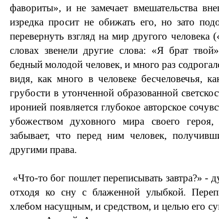
фавориты», и не замечает вмешательства вн
изредка просит не обижать его, но зато по
перевернуть взгляд на мир другого человека
словах звенели другие слова: «Я брат твой
бедный молодой человек, и много раз содрогалс
видя, как много в человеке бесчеловечья, к
грубости в утонченной образованной светскос
иронией появляется глубокое авторское сочувс
убожеством духовного мира своего героя,
забывает, что перед ним человек, получив
другими права.
«Что-то бог пошлет переписывать завтра?» - д
отходя ко сну с блаженной улыбкой. Переп
хлебом насущным, и средством, и целью его с