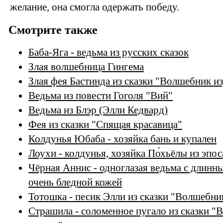
желание, она смогла одержать победу.
Смотрите также
Баба-Яга - ведьма из русских сказок
Злая волшебница Гингема
Злая фея Бастинда из сказки "Волшебник и
Ведьма из повести Гоголя "Вий"
Ведьма из Блэр (Элли Кедвард)
Фея из сказки "Спящая красавица"
Колдунья Юбаба - хозяйка бань и купален
Лоухи - колдунья, хозяйка По́хьёлы из эпос
Чёрная Аннис - одноглазая ведьма с длинн
очень бледной кожей
Тотошка - песик Элли из сказки "Волшебн
Страшила - соломенное пугало из сказки 