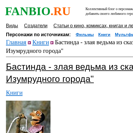
FANBIO
.RU
Коллективный блог о персонажа
добавить своего любимого геро
Виды
Создатели
Статьи о кино, комиксах, книгах и л
Персонажи по источникам:
Фильмы
Книги
Мультф
Главная
Книги
Бастинда - злая ведьма из ск
Изумрудного города"
Бастинда - злая ведьма из ск
Изумрудного города"
Книги