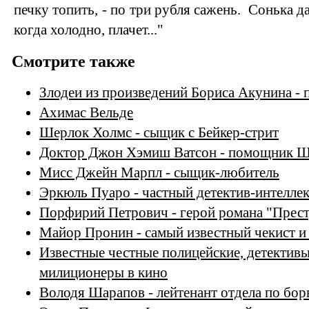
печку топить, - по три рубля сажень. Сонька д
когда холодно, плачет..."
Смотрите также
Злодеи из произведений Бориса Акунина -
Ахимас Вельде
Шерлок Холмс - сыщик c Бейкер-стрит
Доктор Джон Хэмиш Ватсон - помощник Ш
Мисс Джейн Марпл - сыщик-любитель
Эркюль Пуаро - частный детектив-интелле
Порфирий Петрович - герой романа "Прест
Майор Пронин - самый известный чекист и
Известные честные полицейские, детективы
милиционеры в кино
Володя Шарапов - лейтенант отдела по бо