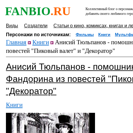
FANBIO
.RU
Коллективный блог о персонажа
добавить своего любимого геро
Виды
Создатели
Статьи о кино, комиксах, книгах и л
Персонажи по источникам:
Фильмы
Книги
Мультф
Главная
Книги
Анисий Тюльпанов - помошни
повестей "Пиковый валет" и "Декоратор"
Анисий Тюльпанов - помошни
Фандорина из повестей "Пико
"Декоратор"
Книги