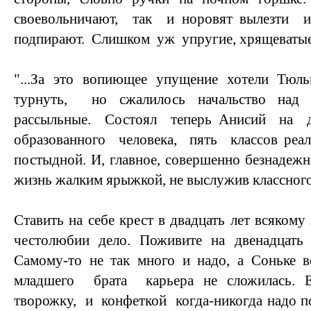
своевольничают, так и норовят вылезти
подпирают. Слишком уж упругие, хрящеватые.
"...За это вопиющее упущение хотели Тюл
турнуть, но сжалилось начальство над 
рассыльные. Состоял теперь Анисий на 
образованного человека, пять классов реал
постыдной. И, главное, совершенно безнадежн
жизнь жалким ярыжкой, не выслужив классного
Ставить на себе крест в двадцать лет всяком
честолюбии дело. Поживите на двенадцать 
Самому-то не так много и надо, а Соньке в
младшего брата карьера не сложилась. Е
творожку, и конфеткой когда-никогда надо по