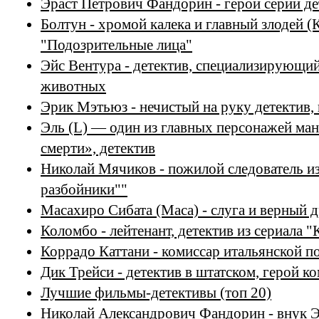
Эраст Петрович Фандорин - герой серии д
Болтун - хромой калека и главный злодей (
"Подозрительные лица"
Эйс Вентура - детектив, специализирующи
животных
Эрик Мэтьюз - нечистый на руку детектив,
Эль (L) — один из главных персонажей ман
смерти», детектив
Николай Мячиков - пожилой следователь из
разбойники""
Масахиро Сибата (Маса) - слуга и верный 
Коломбо - лейтенант, детектив из сериала 
Коррадо Каттани - комиссар итальянской п
Дик Трейси - детектив в штатском, герой к
Лучшие фильмы-детективы (топ 20)
Николай Александрович Фандорин - внук Э