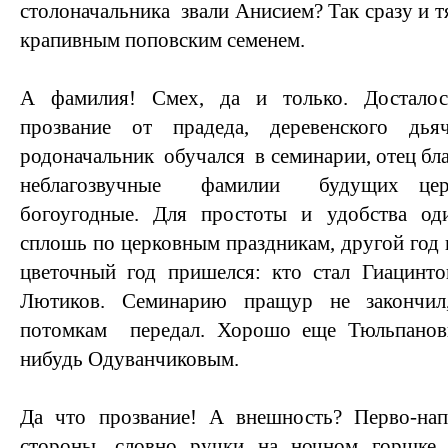
столоначальника звали Анисием? Так сразу и 
крапивным поповским семенем.
А фамилия! Смех, да и только. Досталос
прозвание от прадеда, деревенского д
родоначальник обучался в семинарии, отец бл
неблагозвучные фамилии будущих цер
богоугодные. Для простоты и удобства оди
сплошь по церковным праздникам, другой год 
цветочный год пришелся: кто стал Гиацинто
Лютиков. Семинарию пращур не закончи
потомкам передал. Хорошо еще Тюльпановы
нибудь Одуванчиковым.
Да что прозвание! А внешность? Перво-на
стороны, словно ручки на ночном горшк