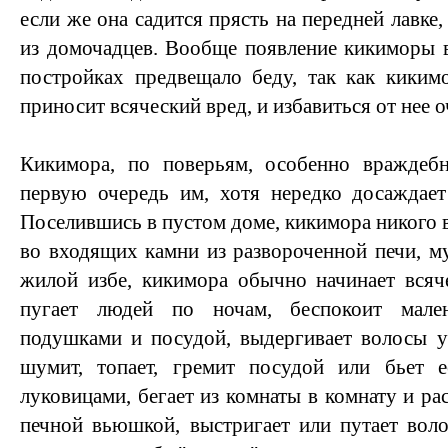
если же она садится прясть на передней лавке,
из домочадцев. Вообще появление кикиморы 
постройках предвещало беду, так как киким
приносит всяческий вред, и избавиться от нее 
Кикимора, по поверьям, особенно враждеб
первую очередь им, хотя нередко досаждае
Поселившись в пустом доме, кикимора никого в 
во входящих камни из развороченной печи, му
жилой избе, кикимора обычно начинает всяч
пугает людей по ночам, беспокоит мале
подушками и посудой, выдергивает волосы у
шумит, топает, гремит посудой или бьет е
луковицами, бегает из комнаты в комнату и рас
печной вьюшкой, выстригает или путает воло