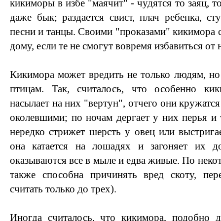
кикиморы в избе "маячит" - чудятся то заяц, т
даже бык; раздается свист, плач ребенка, ст
песни и танцы. Своими "проказами" кикимора 
дому, если те не смогут вовремя избавиться от н
Кикимора может вредить не только людям, н
птицам. Так, считалось, что особенно ки
насылает на них "вертун", отчего они кружатс
околевшими; по ночам дергает у них перья и 
нередко стрижет шерсть у овец или выстригае
она катается на лошадях и загоняет их д
оказываются все в мыле и едва живые. По нек
также способна причинять вред скоту, пер
считать только до трех).
Иногда считалось, что кикимора, подобно 