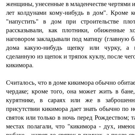
женщины, унесенные в младенчестве чертями и
лет колдунами кому-нибудь в дом". Кроме к
"напустить" в дом при строительстве пло
рассказывали, как плотники, обиженные х
наговором закладывали под матицу (главную б
дома какую-нибудь щепку или чурку, а 
сделанную из щепок и тряпок куклу, после чег
кикимора.
Считалось, что в доме кикимора обычно обитает
чердаке; кроме того, она может жить в бане,
курятнике, в сараях или же в заброшен
присутствии кикимора дает знать обычно по н
святок или только в ночь перед Рождеством; т
местах полагали, что "кикимора - дух, име