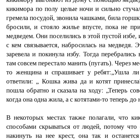
кикимора по полу целые ночи и сильно стучал
гремела посудой, звонила чашками, била горшки
бросили, и стояло жилье впусте, пока не пр
медведем. Они поселились в этой пустой избе, и
с кем связывается, набросилась на медведя. Э
заревела и покинула избу. Тогда перебрались 
там совсем перестало манить (пугать). Через м
то женщина и спрашивает у ребят:„Ушла ли 
ответили: „ Кошка жива да и котят принесла
пошла обратно и сказала на ходу: „Теперь сов
когда она одна жила, а с котятами-то теперь до
В некоторых местах также полагали, что ки
способами скрываться от людей, потому что 
накинуть на нее крест, она так и останетс