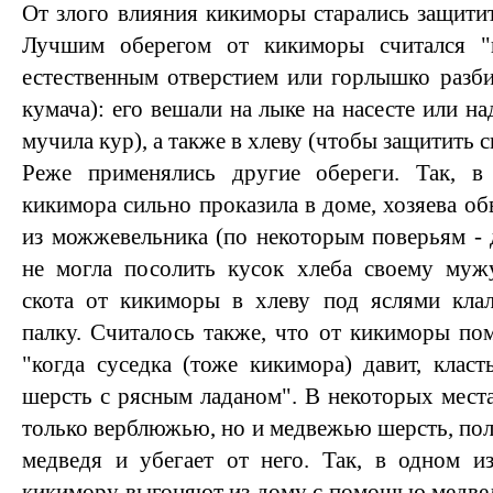
От злого влияния кикиморы старались защити
Лучшим оберегом от кикиморы считался "
естественным отверстием или горлышко разб
кумача): его вешали на лыке на насесте или н
мучила кур), а также в хлеву (чтобы защитить ск
Реже применялись другие обереги. Так, в
кикимора сильно проказила в доме, хозяева о
из можжевельника (по некоторым поверьям - 
не могла посолить кусок хлеба своему муж
скота от кикиморы в хлеву под яслями кла
палку. Считалось также, что от кикиморы по
"когда суседка (тоже кикимора) давит, кла
шерсть с рясным ладаном". В некоторых места
только верблюжью, но и медвежью шерсть, пол
медведя и убегает от него. Так, в одном и
кикимору выгоняют из дому с помощью медведя