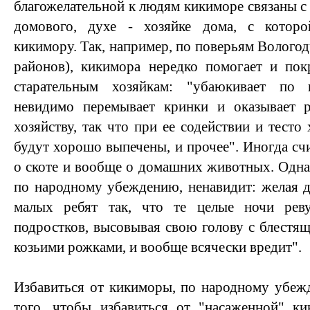
благожелательной к людям кикиморе связаны с
домового, духе - хозяйке дома, с которо
кикимору. Так, например, по поверьям Волого
районов), кикимора нередко помогает и пок
старательным хозяйкам: "убаюкивает по 
невидимо перемывает кринки и оказывает 
хозяйству, так что при ее содействии и тесто
будут хорошо выпечены, и прочее". Иногда счи
о скоте и вообще о домашних животных. Одна
по народному убеждению, ненавидит: желая д
малых ребят так, что те целые ночи реву
подростков, высовывая свою голову с блестящ
козьими рожками, и вообще всячески вредит".
Избавиться от кикиморы, по народному убеж
того, чтобы избавиться от "насаженной" ки