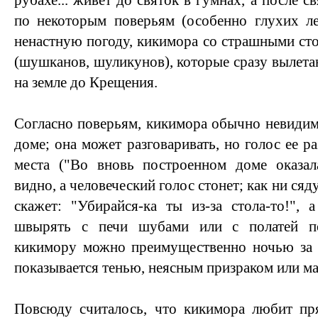
рубахе... живет до святок в гумнах, а после с
по некоторым поверьям (особенно глухих ле
ненастную погоду, кикимора со страшными сто
(шушканов, шуликунов), которые сразу вылета
на земле до Крещения.
Согласно поверьям, кикимора обычно невидима
доме; она может разговаривать, но голос ее ра
места ("Во вновь построенном доме оказал
видно, а человеческий голос стонет; как ни сяду
скажет: "Убирайся-ка ты из-за стола-то!",
швырять с печи шубами или с полатей п
кикимору можно преимущественно ночью за р
показывается тенью, неясным призраком или м
Повсюду считалось, что кикимора любит пря