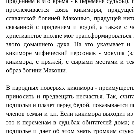
прядением в это время - к перемене судьбы). 
прослеживается связь кикиморы, прядущ
славянской богиней Макошью, прядущей нит
связанной с прядением и водой, а также с ч
христианстве вполне мог трансформироваться 
злого домашнего духа. На это указывает и 
кикиморе мифический персонаж - мокуша (зл
кикимора, с пряжей, с сырыми местами и те
образ богини Макоши.
В народных поверьях кикимора - преимуществ
приносить и предвещать несчастья. Так, счит
подполья и плачет перед бедой, показывается п
членов семьи и т.п. Если кикимора выходит из 
это к переменам в судьбах обитателей дома; 
подполье и дает об этом знать громким стуко