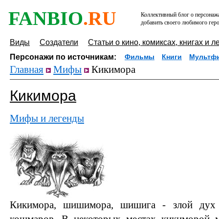
FANBIO
.RU
Коллективный блог о персонажа
добавить своего любимого геро
Виды
Создатели
Статьи о кино, комиксах, книгах и л
Персонажи по источникам:
Фильмы
Книги
Мультф
Главная
Мифы
Кикимора
Кикимора
Мифы и легенды
Кикимора, шишимора, шишига - злой дух