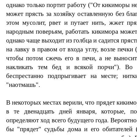
однако только портит работу ("От кикиморы н
может прясть за хозяйку оставленную без бла
этом мусолит, рвет и путает нить, жжет пр
народным поверьям, работать кикимора может 
однако чаще выходит из голбца и садится пряст
на лавку в правом от входа углу, возле печки 
чтобы потом сжечь его в печи, а не выносит
накликать тем бед и всякой порчи"). Во
беспрестанно подпрыгивает на месте; нитк
"наотмашь".
В некоторых местах верили, что прядет кикимор
в те двенадцать дней января, которые, п
определяют ход всего будущего года. Вероятно,
бы "прядет" судьбы дома и его обитателей 