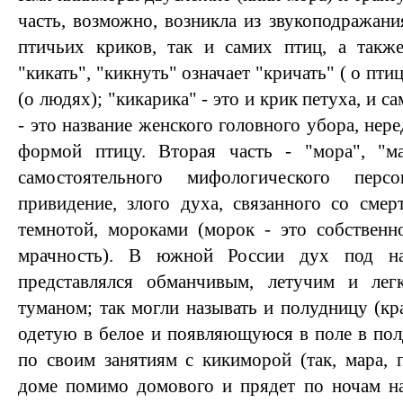
часть, возможно, возникла из звукоподражани
птичьих криков, так и самих птиц, а также
"кикать", "кикнуть" означает "кричать" ( о пти
(о людях); "кикарика" - это и крик петуха, и с
- это название женского головного убора, не
формой птицу. Вторая часть - "мора", "м
самостоятельного мифологического перс
привидение, злого духа, связанного со сме
темнотой, мороками (морок - это собственно
мрачность). В южной России дух под на
представлялся обманчивым, летучим и лег
туманом; так могли называть и полудницу (к
одетую в белое и появляющуюся в поле в полд
по своим занятиям с кикиморой (так, мара, 
доме помимо домового и прядет по ночам на