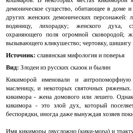
кошмаров. В некоторых местах кикиморой м
демоническое существо, обитающее в доме и 
других женских демонических персонажей: л
водяницу, лихорадку; женского духа, с
охраняющего поля огромной сковородой; ж
вызывающего кликушество; чертовку, шишигу и
Источник:
славянская мифология и поверья
Вид:
Злодеи из русских сказок и былин
Кикиморой именовали и антропоморфную
масленицу, и некоторых святочных ряженых.
кикимора - жена домового или лешего. Одна
кикимора - это злой дух, который поселяе
беспорядки, иногда даже вынуждая хозяев пок
Имя кикиморы двусложно (кики-мора) и тракту