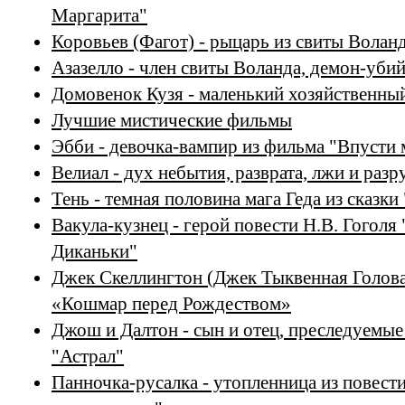
Маргарита"
Коровьев (Фагот) - рыцарь из свиты Волан
Азазелло - член свиты Воланда, демон-уби
Домовенок Кузя - маленький хозяйственны
Лучшие мистические фильмы
Эбби - девочка-вампир из фильма "Впусти 
Велиал - дух небытия, разврата, лжи и раз
Тень - темная половина мага Геда из сказ
Вакула-кузнец - герой повести Н.В. Гоголя 
Диканьки"
Джек Скеллингтон (Джек Тыквенная Голова
«Кошмар перед Рождеством»
Джош и Далтон - сын и отец, преследуемы
"Астрал"
Панночка-русалка - утопленница из повест