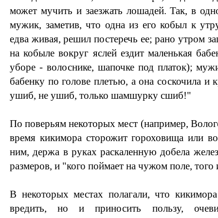
может мучить и заезжать лошадей. Так, в од
мужик, заметив, что одна из его кобыл к утр
едва живая, решил постеречь ее; рано утром за
на кобыле вокруг яслей ездит маленькая баб
уборе - волоснике, шапочке под платок); муж
бабенку по голове плетью, а она соскочила и к
ушиб, не ушиб, только шамшурку сшиб!"
По поверьям некоторых мест (например, Волого
время кикимора сторожит гороховища или во
ним, держа в руках раскаленную добела жел
размеров, и "кого поймает на чужом поле, того 
В некоторых местах полагали, что кикимора
вредить, но и приносить пользу, очев