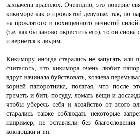
захвачена врасплох. Очевидно, это поверье св
кикиморе как о проклятой девушке: так, по н
на проклятого и похищенного нечистой силой 
(т.е. как бы заново окрестить его), то он снов
и вернется к людям.
Кикимору иногда старались не запугать или пр
считалось, что кикимора очень любит папор
вдруг начинала буйствовать, хозяева перемывал
корней папоротника, полагая, что после эт
греметь и бить посуду, ломать вещи и досажд
чтобы уберечь себя и хозяйство от злого в
старались также соблюдать некоторые запре
например, не оставляли без благословения 
коклюшки и т.п.