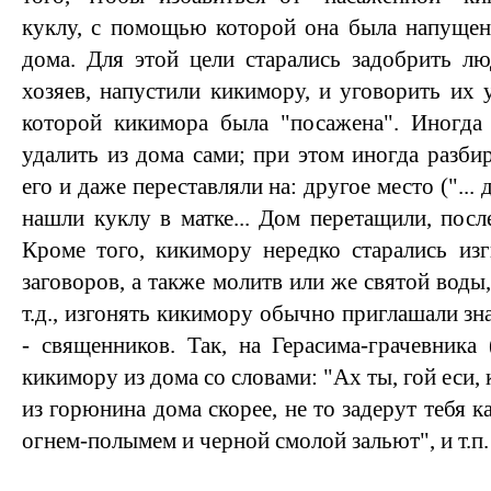
куклу, с помощью которой она была напущена
дома. Для этой цели старались задобрить л
хозяев, напустили кикимору, и уговорить их 
которой кикимора была "посажена". Иногда 
удалить из дома сами; при этом иногда разби
его и даже переставляли на: другое место ("...
нашли куклу в матке... Дом перетащили, после
Кроме того, кикимору нередко старались из
заговоров, а также молитв или же святой вод
т.д., изгонять кикимору обычно приглашали зн
- священников. Так, на Герасима-грачевника 
кикимору из дома со словами: "Ах ты, гой еси,
из горюнина дома скорее, не то задерут тебя 
огнем-полымем и черной смолой зальют", и т.п.