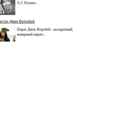
А.С.Пушки...
итан Джек Воробей
Пират Джек Воробей - колоритный,
манерный пиратс...