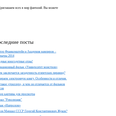
 Приглашаем всех в мир фантазий. Вы можете
следние посты
тор Франкенштейн и Академия вампиров –
мьеры 2014
здные многодетные отцы!
мационный фильм «Университет монстров»
ем заключается загадочность египетских пирамид?
ираем электронную книгу. Особенности и отличия.
 такое «триллер», и чем он отличается от фильмов
сов
ор картины для просмотра
иал "Революция"
ьм «Напролом»
 он Маршал СССР Георгий Константинович Жуков?