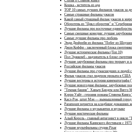
Статья о Стивене Кинге
Кошка - мститель из ада
TOP 10 самых лучших фильмов ужасов за де
Самые страшные фильмы ужасов
Какой самый страшный фильм ужасов в мире
Оборотень из "Цикл оборотня" и "Серебряна
Лучшие фильмы про восточные единоборств
Самые смешные комедии: лучшие зарубежны
Самые лучшие фильмы про любовь
Энди Дюфрейн из фильма "Побег из Шоуше
Джон Коффи - заключенный блока смертнико
Лучшие исторические фильмы (Топ 10)
Пол Эджкомб - надзиратель в блоке смертни
Лучшие зарубежные фильмы про тюрьму и 
Российские фильмы ужасов
Лучшие фильмы про сумасшедших и людей с
Фильм ужасов стал лидером проката в США
Лучшие вестерны в истории кинематографа (
Лучшие новогодние фильмы: зарубежные рож
"Темная башня". Хавьер Бардем или Вигго 
Кэрри Уайт - героиня романа Стивена Кинга
Касл-Рок, штат Мэн — вымышленный город и
Paramount вернется на кладбище домашних 
Лучшие фильмы о музыкантах и музыке
Лучшие мистические фильмы
Алый Король - главный антагонист в цикле 
Лучшие фильмы Каннского фестиваля с 1975 
Лучшие мультфильмы студии Pixar