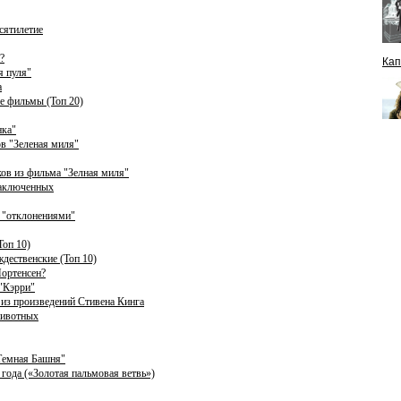
сятилетие
?
Кап
я пуля"
а
е фильмы (Топ 20)
нка"
в "Зеленая миля"
ков из фильма "Зелная миля"
заключенных
 "отклонениями"
Топ 10)
дественские (Топ 10)
Мортенсен?
 "Кэрри"
з произведений Стивена Кинга
животных
"Темная Башня"
года («Золотая пальмовая ветвь»)