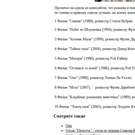
Прочитал на одном из киносайтов, что романы и пов
не считаю и привожу список лучших, по моему мнен
1.Фильм "Сияние" (1980), режиссер Стэнли Кубрик
2.Фильм "Побег из Шоушенка (1994), режиссер Фрэ
3.Фильм "Зеленая Миля" (1999), режиссер Фрэнк Да
4.Фильм "Тайное окно" (2004), режиссер Дэвид Коеп
5.Фильм "Мизери" (1990), режиссер Роб Райнер
6.Фильм "Останься со мной" (1986), режиссер Роб Ра
7.Фильм "Оно" (1990), режиссер Томми Ли Уоллес
8.Фильм "Мгла" (2007), режиссер Фрэнк Дарабонт
9.Фильм "Кладбище домашних животных" (1989), р
10.Фильм "Ловец снов" (2003), режиссер Лоуренс К
Смотрите также
Оно
Отель "Оверлук" - отель из романа Стивена 