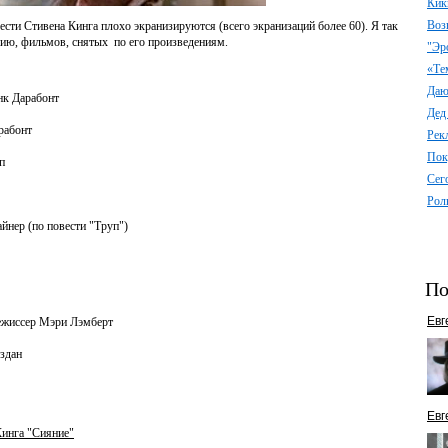
Кик
Воз
ести Стивена Кинга плохо экранизируются (всего экранизаций более 60). Я так
ию, фильмов, снятых по его произведениям.
"Эр
«Те
Даю 
нк Дарабонт
Дед
рабонт
Рек
Пок
п
Сег
Рол
йнер (по повести "Труп")
По
Евг
ежиссер Мэри Лэмберт
эздан
Евг
Кинга "Сияние"