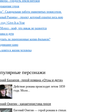
имора - гордость земли вятской
вращение героя
ос". Скандальная работа знаменитых режиссеров.
мный Рыцарь» - проект, который охватил весь мир
год / Give-It-a-Year
 Мороз - миф, что никак не развеется
лама и дети
упать ли лицензионные копии фильмов?
одняшнее кино
ь книги в жизни человека
пулярные персонажи
ений Базаров - герой романа «Отцы и дети»
Действие романа происходит летом 1859
года. Моло...
ений Онегин - характеристика героя
Евгений Онегин — герой романа в стихах