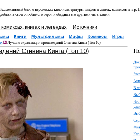
Коллективный блог о персонажах кино и литературы, мифов и сказок, комиксов и игр.
добавить своего любимого героя и обсудить его другими читателями.
 комиксах, книгах и легендах
Источники
ьмы
Книги
Мультфильмы
Мифы
Комиксы
Игры
ах
Лучшие экранизации произведений Стивена Кинга (Топ 10)
По
дений Стивена Кинга (Топ 10)
Док
пре
Зве
Ани
В ч
Выб
Что
ужа
Выб
Сер
Фил
Кто