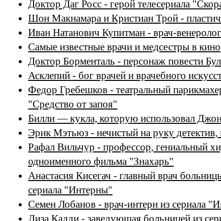
Доктор Даг Росс - герой телесериала "Ско
Шон Макнамара и Кристиан Трой - пластич
Иван Натанович Купитман - врач-венеролог
Самые известные врачи и медсестры в кино
Доктор Борменталь - персонаж повести Бул
Асклепий - бог врачей и врачебного искусс
Федор Гребешков - театральный парикмахер
"Средство от запоя"
Билли — кукла, которую использовал Джон
Эрик Мэтьюз - нечистый на руку детектив,
Рафал Вильчур - профессор, гениальный хи
одноименного фильма "Знахарь"
Анастасия Кисегач - главный врач больниц
сериала "Интерны"
Семен Лобанов - врач-интерн из сериала "
Лиза Кадди - заведующая больницей из сер