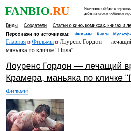
FANBIO
.RU
Коллективный блог о персонажа
добавить своего любимого геро
Виды
Создатели
Статьи о кино, комиксах, книгах и л
Персонажи по источникам:
Фильмы
Книги
Мультф
Главная
Фильмы
Лоуренс Гордон — лечащий
маньяка по кличке "Пила"
Лоуренс Гордон — лечащий в
Крамера, маньяка по кличке "
Фильмы