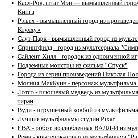
Касл-Рок, штат Мэн — вымышленный город
Кинга
Р'льех - вымышленный город из произведе
Ктулху»
Саут-Парк - вымышленный город из мульт
Спрингфилд - город из мультсериала "Сим
Сайлент-Хилл - городок из одноименной и
Подземные монстры из фильма "Спуск"
Города из серии произведений Николая Нос
Молния МакКуин - персонаж мультфильма 
Лотсо - плюшевый медведь из мультфильма
тиран
Вуди - игрушечный ковбой из мультфильм
Лучшие мультфильмы студии Pixar
ЕВА - робот, возлюбленная ВАЛЛ-И из му
Реми - крысенок-повар из мультфильма "Ра