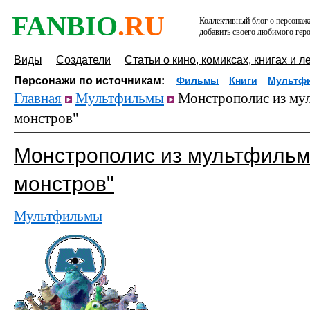
FANBIO
.RU
Коллективный блог о персонажа
добавить своего любимого геро
Виды
Создатели
Статьи о кино, комиксах, книгах и л
Персонажи по источникам:
Фильмы
Книги
Мультф
Главная
Мультфильмы
Монстрополис из му
монстров"
Монстрополис из мультфильм
монстров"
Мультфильмы