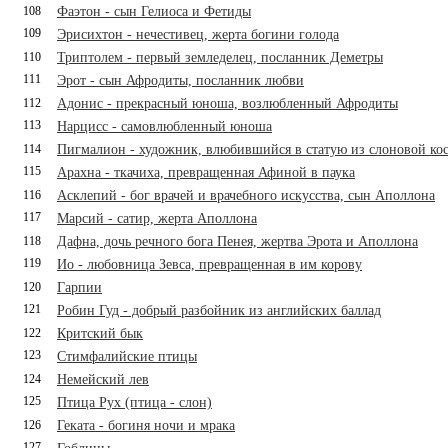
108
Фаэтон - сын Гелиоса и Фетиды
109
Эрисихтон - нечестивец, жерта богини голода
110
Триптолем - первый земледелец, посланник Деметры
111
Эрот - сын Афродиты, посланник любви
112
Адонис - прекрасный юноша, возлюбленный Афродиты
113
Нарцисс - самовлюбленный юноша
114
Пигмалион - художник, влюбившийся в статую из слоновой ко
115
Арахна - ткачиха, превращенная Афиной в паука
116
Асклепий - бог врачей и врачебного искусства, сын Аполлона
117
Марсий - сатир, жерта Аполлона
118
Дафна, дочь речного бога Пенея, жертва Эрота и Аполлона
119
Ио - любовница Зевса, превращенная в им корову
120
Гарпии
121
Робин Гуд - добрый разбойник из английских баллад
122
Критский бык
123
Стимфалийские птицы
124
Немейский лев
125
Птица Рух (птица - слон)
126
Геката - богиня ночи и мрака
127