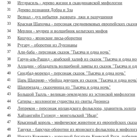
30
Иггдрасиль - дерево жизни в скандинавской мифологии
31
Дeрево познания Добра и Зла
32
Велиал - дух небытия, разврата, лжи и разрушения
33
Красная Шапочка - персонаж средневековых европейских сказок
34
Мерлин - мудрец и волшебник кельтских мифов
35
Кицунэ - японские лисы-оборотни
36
Ругару - оборотни из Луизианы
37
Али-баба - персонаж сказок "Тысяча и одна ночь"
38
Гарун-аль-Рашид - арабский халиф из сказок "Тысяча и одна но
39
Алладин - обладатель волшебной лампы из сказок "Тысяча и од
40
Синдбад-мореход - персонаж сказок "Тысяча и одна ночь"
41
Царь Шахрияр - убийца девушек из сказок "Тысяча и одна ночь
42
Шахерезада - сказочница из "Тысяча и одна ночь"
43
Большой Тылль - великан-земледелец из эстонской мифологии
44
Сатиры - козлоногие существа из свиты Диониса
45
Лепрекон - персонаж ирландского фольклора, хранитель золота
46
Хайзангийн Гэлэнху - монгольский "Икар"
47
Крысиный король - мифическое животное из европейских сказ
48
Тануки - барсуки-оборотни из японского фольклора и мифолог
49
Никита Кожемяка - народный богатырь Киевской Руси, победи