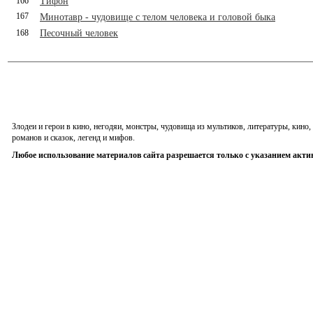
166
Тифон
167
Минотавр - чудовище с телом человека и головой быка
168
Песочный человек
Злодеи и герои в кино, негодяи, монстры, чудовища из мультиков, литературы, кин
романов и сказок, легенд и мифов.
Любое использование материалов сайта разрешается только с указанием акти