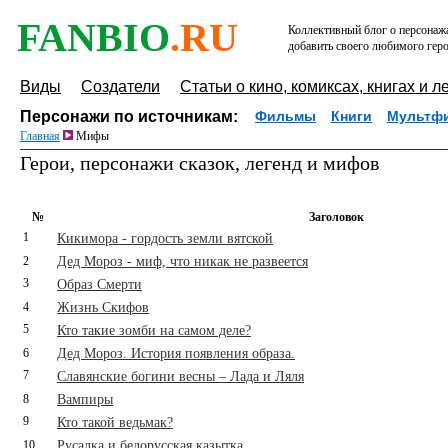
FANBIO
.RU
Коллективный блог о персонажа
добавить своего любимого геро
Виды
Создатели
Статьи о кино, комиксах, книгах и л
Персонажи по источникам:
Фильмы
Книги
Мультф
Главная
Мифы
Герои, персонажи сказок, легенд и мифов
№
Заголовок
1
Кикимора - гордость земли вятской
2
Дед Мороз - миф, что никак не развеется
3
Образ Смерти
4
Жизнь Скифов
5
Кто такие зомби на самом деле?
6
Дед Мороз. История появления образа.
7
Славянские богини весны – Лада и Ляля
8
Вампиры
9
Кто такой ведьмак?
10
Русалка и белорусская казытка