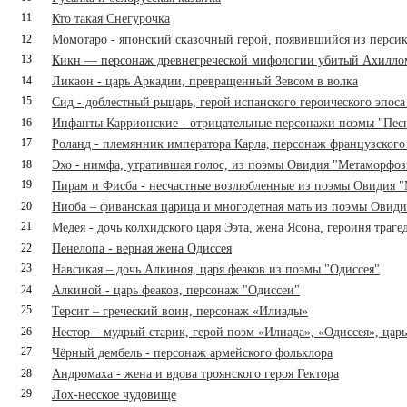
11
Кто такая Снегурочка
12
Момотаро - японский сказочный герой, появившийся из перси
13
Кикн — персонаж древнегреческой мифологии убитый Ахилло
14
Ликаон - царь Аркадии, превращенный Зевсом в волка
15
Сид - доблестный рыцарь, герой испанского героического эпоса
16
Инфанты Каррионские - отрицательные персонажи поэмы "Песн
17
Роланд - племянник императора Карла, персонаж французского 
18
Эхо - нимфа, утратившая голос, из поэмы Овидия "Метаморфо
19
Пирам и Фисба - несчастные возлюбленные из поэмы Овидия 
20
Ниоба – фиванская царица и многодетная мать из поэмы Овид
21
Медея - дочь колхидского царя Ээта, жена Ясона, героиня траг
22
Пенелопа - верная жена Одиссея
23
Навсикая – дочь Алкиноя, царя феаков из поэмы "Одиссея"
24
Алкиной - царь феаков, персонаж "Одиссеи"
25
Терсит – греческий воин, персонаж «Илиады»
26
Нестор – мудрый старик, герой поэм «Илиада», «Одиссея», цар
27
Чёрный дембель - персонаж армейского фольклора
28
Андромаха - жена и вдова троянского героя Гектора
29
Лох-несское чудовище