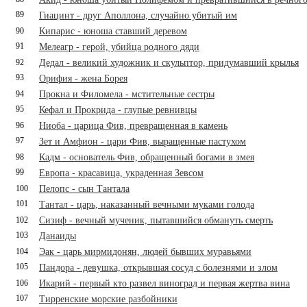
89
Гиацинт - друг Аполлона, случайно убитый им
90
Кипарис - юноша ставший деревом
91
Мелеагр - герой, убийца родного дяди
92
Дедал - великий художник и скульптор, придумавший крылья
93
Орифия - жена Борея
94
Прокна и Филомела - мстительные сестры
95
Кефал и Прокрида - глупые ревнивцы
96
Ниоба - царица Фив, превращенная в камень
97
Зет и Амфион - цари Фив, выращенные пастухом
98
Кадм - основатель Фив, обращенный богами в змея
99
Европа - красавица, украденная Зевсом
100
Пелопс - сын Тантала
101
Тантал - царь, наказанный вечными муками голода
102
Сизиф - вечный мученик, пытавшийся обмануть смерть
103
Данаиды
104
Эак - царь мирмидонян, людей бывших муравьями
105
Пандора - девушка, открывшая сосуд с болезнями и злом
106
Икарий - первый кто развел виноград и первая жертва вина
107
Тирренские морские разбойники