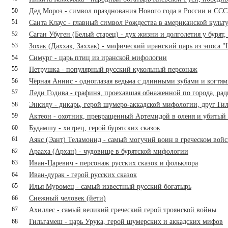
50
Дед Мороз - символ празднования Нового года в России и СС
51
Санта Клаус - главный символ Рождества в американской культ
52
Саган Убуген (Белый старец) - дух жизни и долголетия у бурят
53
Зохак (Даххак, Заххак) - мифический иранский царь из эпоса 
54
Симург - царь птиц из иранской мифологии
55
Петрушка - популярный русский кукольный персонаж
56
Чёрная Аннис - одноглазая ведьма с длинными зубами и когтям
57
Леди Годива - графиня, проехавшая обнаженной по города, рад
58
Энкиду - дикарь, герой шумеро-аккадской мифологии, друг Ги
59
Актеон - охотник, превращенный Артемидой в оленя и убитый
60
Будамшу - хитрец, герой бурятских сказок
61
Аякс (Эант) Теламонид - самый могучий воин в греческом войс
62
Арааха (Архан) - чудовище в бурятской мифологии
63
Иван-Царевич - персонаж русских сказок и фольклора
64
Иван-дурак - герой русских сказок
65
Илья Муромец - самый известный русский богатырь
66
Снежный человек (йети)
67
Ахиллес - самый великий греческий герой троянской войны
68
Гильгамеш - царь Урука, герой шумерских и аккадских мифов