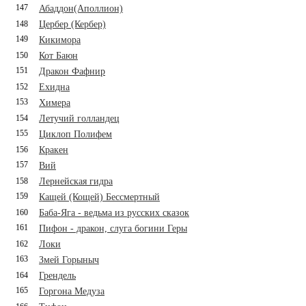
147
Абаддон(Аполлион)
148
Цербер (Кербер)
149
Кикимора
150
Кот Баюн
151
Дракон Фафнир
152
Ехидна
153
Химера
154
Летучий голландец
155
Циклоп Полифем
156
Кракен
157
Вий
158
Лернейская гидра
159
Кащей (Кощей) Бессмертный
160
Баба-Яга - ведьма из русских сказок
161
Пифон - дракон, слуга богини Геры
162
Локи
163
Змей Горыныч
164
Грендель
165
Горгона Медуза