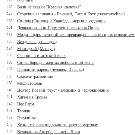
Гоблины
128
Волк из сказки "Красная шапочка"
129
Сторукие великаны - Бриарей, Гиес и Котт (гекатонхейры)
130
Сцилла (Скилла) и Харибда - морские чудовища
131
Девкалион, сын Прометея, и его жена Пирра
132
Мидас - царь, который все превращал в золото прикоснованием
133
Вендиго - дух-людоед
134
Мангадхай (Мангус)
135
Фенрир - гигантский волк
136
Синяя Борода - жертва любопытной жены
137
Глиняный парень (человек, Ивашка)
138
Соловей-разбойник
139
Мефистофель
140
Доктор Иоганн Фауст - алхимик и чернокнижник
141
Хаген из Тронье
142
Пес Гарм
143
Тролли
144
Гремлины
145
Хель - хозяйка подземного царства мертвых
146
Великанша Ангрбода - жена Локи