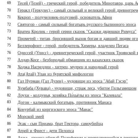
69
Тесей (Тезей) - греческий герой, победитель Минотавра, царь 
70
Геракл (Геркулес) - самый сильный и великий герой древнегре
71
Кекроп - получеловек-полузмей, основатель Афин
72
Святогор - самый сильный богатырь русского былинного эпоса
73
Братец Кролик - герой серии сказок "Сказки дядюшки Римуса"
74
Прометей - титан, бросивший вызов богам и давший людям ог
75
Беллерофонт - герой, победитель Химеры, владелец Пегаса
76
Одиссей (Улисс) - древнегреческий герой, участник Троянской
77
Алдар-Косе - безбородый обманщик из казахских сказок
78
Ходжа Насреддин - хитрец, мудрец и народный герой
79
Ата(Атай) Улан из бурятской мифологии
80
Гал Нурман (Гал Дулен) - чудовище из эпоса "Абай Гэсэр"
81
Хумбаба (Хувава) - чудовище, страж леса, убитое Гильгамешом
82
Лоухи - колдунья, хозяйка По́хьёлы из эпоса "Калевала"
83
Догон - калмыкский богатырь, противник Манаса
84
Конурбай из киргизского эпоса "Манас"
85
Морской змей
86
Эсак - сын Приама, брат Гектора, самоубийца
87
Атрей и Фиест - дети Пелопса
88
Акид - юноша убитый Полифемом и превратившийся в речного