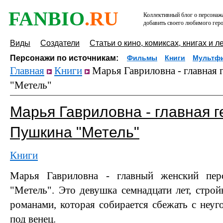
FANBIO
.RU
Коллективный блог о персонажа
добавить своего любимого геро
Виды
Создатели
Статьи о кино, комиксах, книгах и л
Персонажи по источникам:
Фильмы
Книги
Мультф
Главная
Книги
Марья Гавриловна - главная
"Метель"
Марья Гавриловна - главная г
Пушкина "Метель"
Книги
Марья Гавриловна - главный женский пе
"Метель". Это девушка семнадцати лет, строй
романами, которая собирается сбежать с неу
под венец.